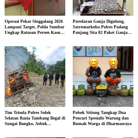
Operasi Pekat Singgalang 2026
Peredaran Ganja Digulung,
Lampaui Target, Polda Sumbar
Satresnarkoba Polres Padang
Ungkap Ratusan Persen Kasus
Panjang Sita 82 Paket Ganja
Kriminal
Kering Siap Edar di Tanah
Datar
Tim Trisula Polres Solok
Polsek Sitiung Tangkap Dua
Selatan Razia Tambang Ilegal di
Pencuri Spesialis Warung dan
Sungai Bangko, Asbuk
Rumah Warga di Dharmasraya
Langsung Dimusnahkan