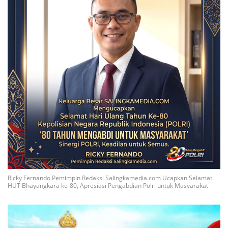
Ricky Fernando Pemimpin Redaksi Salingkamedia.com Ucapkan Selamat
HUT Bhayangkara ke-80, Apresiasi Pengabdian Polri untuk Masyarakat