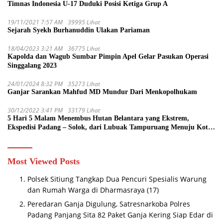
Timnas Indonesia U-17 Duduki Posisi Ketiga Grup A
19/11/2021 7:57 AM
39995 Lihat
Sejarah Syekh Burhanuddin Ulakan Pariaman
18/04/2023 3:21 AM
36775 Lihat
Kapolda dan Wagub Sumbar Pimpin Apel Gelar Pasukan Operasi
Singgalang 2023
24/01/2024 8:32 PM
35273 Lihat
Ganjar Sarankan Mahfud MD Mundur Dari Menkopolhukam
30/12/2022 3:41 PM
33179 Lihat
5 Hari 5 Malam Menembus Hutan Belantara yang Ekstrem,
Ekspedisi Padang – Solok, dari Lubuak Tampuruang Menuju Koto
Sani Solok Temuan yang jadi Catatan
Most Viewed Posts
Polsek Sitiung Tangkap Dua Pencuri Spesialis Warung
dan Rumah Warga di Dharmasraya
(17)
Peredaran Ganja Digulung, Satresnarkoba Polres
Padang Panjang Sita 82 Paket Ganja Kering Siap Edar di