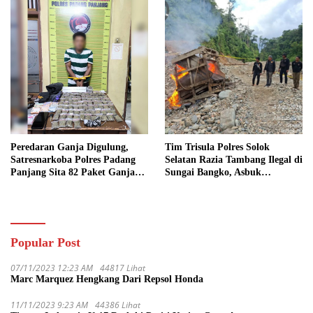
Peredaran Ganja Digulung,
Tim Trisula Polres Solok
Satresnarkoba Polres Padang
Selatan Razia Tambang Ilegal di
Panjang Sita 82 Paket Ganja
Sungai Bangko, Asbuk
Kering Siap Edar di Tanah
Langsung Dimusnahkan
Datar
Popular Post
07/11/2023 12:23 AM
44817 Lihat
Marc Marquez Hengkang Dari Repsol Honda
11/11/2023 9:23 AM
44386 Lihat