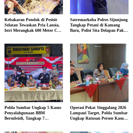
Kebakaran Pondok di Pesisir
Satresnarkoba Polres Sijunjung
Selatan Tewaskan Pria Lansia,
Tangkap Petani di Kamang
Istri Merangkak 600 Meter Cari
Baru, Polisi Sita Delapan Paket
Pertolongan
Diduga Sabu
Polda Sumbar Ungkap 5 Kasus
Operasi Pekat Singgalang 2026
Penyalahgunaan BBM
Lampaui Target, Polda Sumbar
Bersubsidi, Tangkap 7
Ungkap Ratusan Persen Kasus
Tersangka dan Sita 13.298 Liter
Kriminal
Bio Solar