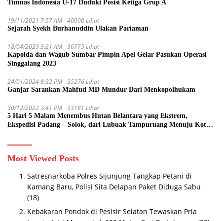
Timnas Indonesia U-17 Duduki Posisi Ketiga Grup A
19/11/2021 7:57 AM
40000 Lihat
Sejarah Syekh Burhanuddin Ulakan Pariaman
18/04/2023 3:21 AM
36775 Lihat
Kapolda dan Wagub Sumbar Pimpin Apel Gelar Pasukan Operasi
Singgalang 2023
24/01/2024 8:32 PM
35276 Lihat
Ganjar Sarankan Mahfud MD Mundur Dari Menkopolhukam
30/12/2022 3:41 PM
33181 Lihat
5 Hari 5 Malam Menembus Hutan Belantara yang Ekstrem,
Ekspedisi Padang – Solok, dari Lubuak Tampuruang Menuju Koto
Sani Solok Temuan yang jadi Catatan
Most Viewed Posts
Satresnarkoba Polres Sijunjung Tangkap Petani di
Kamang Baru, Polisi Sita Delapan Paket Diduga Sabu
(18)
Kebakaran Pondok di Pesisir Selatan Tewaskan Pria