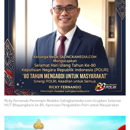
Ricky Fernando Pemimpin Redaksi Salingkamedia.com Ucapkan Selamat
HUT Bhayangkara ke-80, Apresiasi Pengabdian Polri untuk Masyarakat