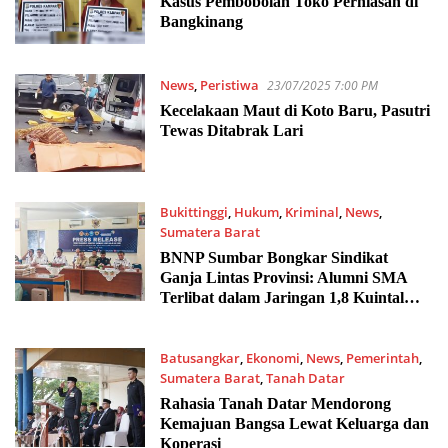
Kasus Pembobolan Toko Perhiasan di
Bangkinang
News
,
Peristiwa
23/07/2025 7:00 PM
Kecelakaan Maut di Koto Baru, Pasutri
Tewas Ditabrak Lari
Bukittinggi
,
Hukum
,
Kriminal
,
News
,
Sumatera Barat
23/07/2025 6:00 PM
BNNP Sumbar Bongkar Sindikat
Ganja Lintas Provinsi: Alumni SMA
Terlibat dalam Jaringan 1,8 Kuintal
Narkoba
Batusangkar
,
Ekonomi
,
News
,
Pemerintah
,
Sumatera Barat
,
Tanah Datar
23/07/2025 5:00 PM
Rahasia Tanah Datar Mendorong
Kemajuan Bangsa Lewat Keluarga dan
Koperasi