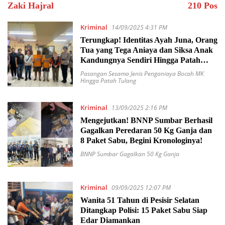
Zaki Hajral
210 Pos
Kriminal
14/09/2025 4:31 PM
Terungkap! Identitas Ayah Juna, Orang
Tua yang Tega Aniaya dan Siksa Anak
Kandungnya Sendiri Hingga Patah
Tulang
Pasangan Sesama Jenis Penganiaya Bocah MK
Hingga Patah Tulang
Kriminal
13/09/2025 2:16 PM
Mengejutkan! BNNP Sumbar Berhasil
Gagalkan Peredaran 50 Kg Ganja dan
8 Paket Sabu, Begini Kronologinya!
BNNP Sumbar Gagalkan 50 Kg Ganja
Kriminal
09/09/2025 12:07 PM
Wanita 51 Tahun di Pesisir Selatan
Ditangkap Polisi: 15 Paket Sabu Siap
Edar Diamankan