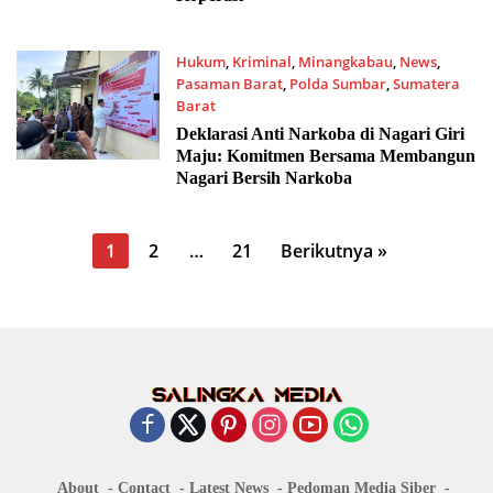
Hukum
,
Kriminal
,
Minangkabau
,
News
,
Pasaman Barat
,
Polda Sumbar
,
Sumatera
Barat
23/07/2025 2:56 PM
Deklarasi Anti Narkoba di Nagari Giri
Maju: Komitmen Bersama Membangun
Nagari Bersih Narkoba
Paginasi
1
2
…
21
Berikutnya »
pos
About
Contact
Latest News
Pedoman Media Siber