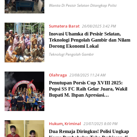
Wanita Di Pesisir Selatan Ditangkap Polisi
Sumatera Barat
26/08/2025 3:42 PM
Inovasi Uhamka di Pesisir Selatan,
Teknologi Pengolah Gambir dan Nilam
Dorong Ekonomi Lokal
Teknologi Pengolah Gambir
Olahraga
23/08/2025 11:24 AM
Penutupan Porsis Cup XVIII 2025:
Popsi SS FC Raih Gelar Juara, Wakil
Bupati M. Ihpan Apresiasi
Penyelenggaraan Turnamen
Hukum
,
Kriminal
23/07/2025 8:00 PM
Dua Remaja Diringkus! Polisi Ungkap