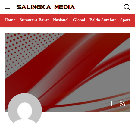
Langsung
ke
konten
Home
Sumatera Barat
Nasional
Global
Polda Sumbar
Sports