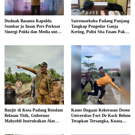
Duduak Basamo Kapolda
Satresnarkoba Padang Panjang
Sumbar jo Insan Pers Perkuat
Tangkap Pengedar Ganja
Sinergi Polda dan Media untuk
Kering, Polisi Sita Enam Paket
Pelayanan Masyarakat
Barang Bukti
Banjir di Kota Padang Rendam
Kasus Dugaan Kekerasan Dosen
Belasan Titik, Gubernur
Universitas Fort De Kock Belum
Mahyeldi Instruksikan Alat
Tetapkan Tersangka, Kuasa
Berat Segera Turun
Hukum Minta AG Segera
Ditangkap