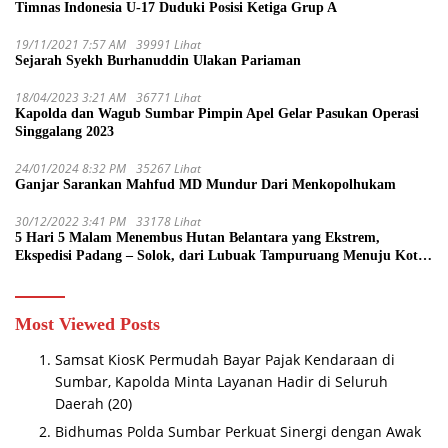
Timnas Indonesia U-17 Duduki Posisi Ketiga Grup A
19/11/2021 7:57 AM
39991 Lihat
Sejarah Syekh Burhanuddin Ulakan Pariaman
18/04/2023 3:21 AM
36771 Lihat
Kapolda dan Wagub Sumbar Pimpin Apel Gelar Pasukan Operasi
Singgalang 2023
24/01/2024 8:32 PM
35267 Lihat
Ganjar Sarankan Mahfud MD Mundur Dari Menkopolhukam
30/12/2022 3:41 PM
33178 Lihat
5 Hari 5 Malam Menembus Hutan Belantara yang Ekstrem,
Ekspedisi Padang – Solok, dari Lubuak Tampuruang Menuju Koto
Sani Solok Temuan yang jadi Catatan
Most Viewed Posts
Samsat KiosK Permudah Bayar Pajak Kendaraan di
Sumbar, Kapolda Minta Layanan Hadir di Seluruh
Daerah
(20)
Bidhumas Polda Sumbar Perkuat Sinergi dengan Awak