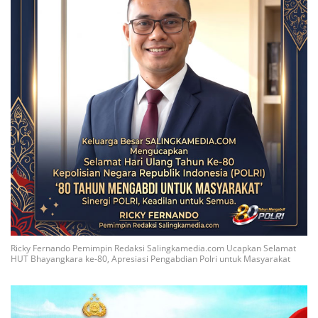
Ricky Fernando Pemimpin Redaksi Salingkamedia.com Ucapkan Selamat
HUT Bhayangkara ke-80, Apresiasi Pengabdian Polri untuk Masyarakat