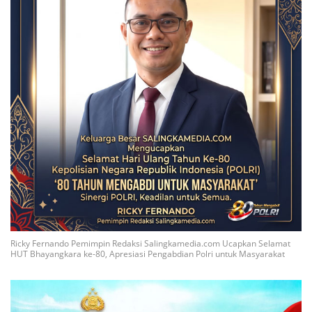
Ricky Fernando Pemimpin Redaksi Salingkamedia.com Ucapkan Selamat
HUT Bhayangkara ke-80, Apresiasi Pengabdian Polri untuk Masyarakat