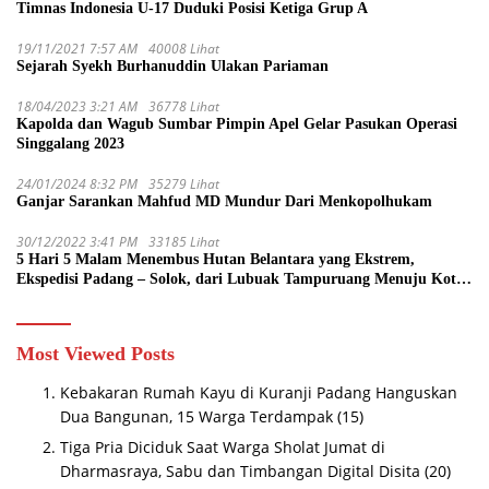
Timnas Indonesia U-17 Duduki Posisi Ketiga Grup A
19/11/2021 7:57 AM
40008 Lihat
Sejarah Syekh Burhanuddin Ulakan Pariaman
18/04/2023 3:21 AM
36778 Lihat
Kapolda dan Wagub Sumbar Pimpin Apel Gelar Pasukan Operasi
Singgalang 2023
24/01/2024 8:32 PM
35279 Lihat
Ganjar Sarankan Mahfud MD Mundur Dari Menkopolhukam
30/12/2022 3:41 PM
33185 Lihat
5 Hari 5 Malam Menembus Hutan Belantara yang Ekstrem,
Ekspedisi Padang – Solok, dari Lubuak Tampuruang Menuju Koto
Sani Solok Temuan yang jadi Catatan
Most Viewed Posts
Kebakaran Rumah Kayu di Kuranji Padang Hanguskan
Dua Bangunan, 15 Warga Terdampak
(15)
Tiga Pria Diciduk Saat Warga Sholat Jumat di
Dharmasraya, Sabu dan Timbangan Digital Disita
(20)