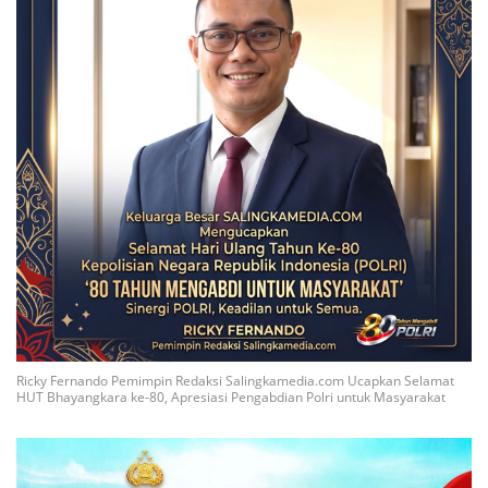
Ricky Fernando Pemimpin Redaksi Salingkamedia.com Ucapkan Selamat
HUT Bhayangkara ke-80, Apresiasi Pengabdian Polri untuk Masyarakat