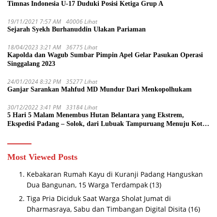
Timnas Indonesia U-17 Duduki Posisi Ketiga Grup A
19/11/2021 7:57 AM
40006 Lihat
Sejarah Syekh Burhanuddin Ulakan Pariaman
18/04/2023 3:21 AM
36775 Lihat
Kapolda dan Wagub Sumbar Pimpin Apel Gelar Pasukan Operasi
Singgalang 2023
24/01/2024 8:32 PM
35277 Lihat
Ganjar Sarankan Mahfud MD Mundur Dari Menkopolhukam
30/12/2022 3:41 PM
33184 Lihat
5 Hari 5 Malam Menembus Hutan Belantara yang Ekstrem,
Ekspedisi Padang – Solok, dari Lubuak Tampuruang Menuju Koto
Sani Solok Temuan yang jadi Catatan
Most Viewed Posts
Kebakaran Rumah Kayu di Kuranji Padang Hanguskan
Dua Bangunan, 15 Warga Terdampak
(13)
Tiga Pria Diciduk Saat Warga Sholat Jumat di
Dharmasraya, Sabu dan Timbangan Digital Disita
(16)