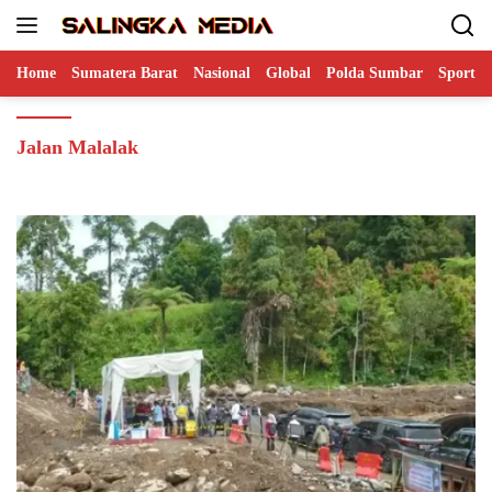
Langsung
ke
konten
Home
Sumatera Barat
Nasional
Global
Polda Sumbar
Sports
Jalan Malalak