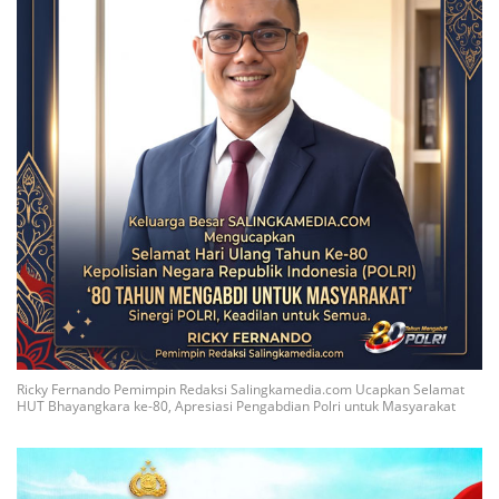
Ricky Fernando Pemimpin Redaksi Salingkamedia.com Ucapkan Selamat
HUT Bhayangkara ke-80, Apresiasi Pengabdian Polri untuk Masyarakat