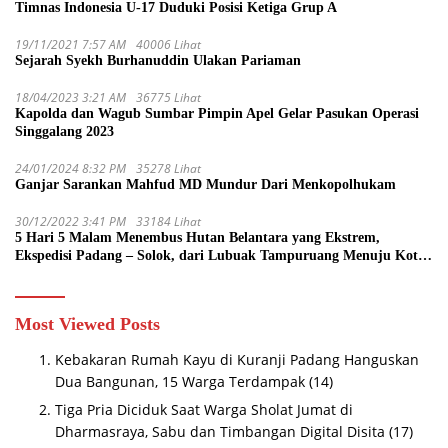
Timnas Indonesia U-17 Duduki Posisi Ketiga Grup A
19/11/2021 7:57 AM
40006 Lihat
Sejarah Syekh Burhanuddin Ulakan Pariaman
18/04/2023 3:21 AM
36775 Lihat
Kapolda dan Wagub Sumbar Pimpin Apel Gelar Pasukan Operasi
Singgalang 2023
24/01/2024 8:32 PM
35278 Lihat
Ganjar Sarankan Mahfud MD Mundur Dari Menkopolhukam
30/12/2022 3:41 PM
33184 Lihat
5 Hari 5 Malam Menembus Hutan Belantara yang Ekstrem,
Ekspedisi Padang – Solok, dari Lubuak Tampuruang Menuju Koto
Sani Solok Temuan yang jadi Catatan
Most Viewed Posts
Kebakaran Rumah Kayu di Kuranji Padang Hanguskan
Dua Bangunan, 15 Warga Terdampak
(14)
Tiga Pria Diciduk Saat Warga Sholat Jumat di
Dharmasraya, Sabu dan Timbangan Digital Disita
(17)