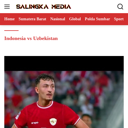
Langsung
ke
konten
Home
Sumatera Barat
Nasional
Global
Polda Sumbar
Sports
Indonesia vs Uzbekistan