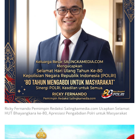
Ricky Fernando Pemimpin Redaksi Salingkamedia.com Ucapkan Selamat
HUT Bhayangkara ke-80, Apresiasi Pengabdian Polri untuk Masyarakat