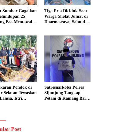
a Sumbar Gagalkan
Tiga Pria Diciduk Saat
elundupan 25
Warga Sholat Jumat di
ng Beo Mentawai,
Dharmasraya, Sabu dan
Pria Diamankan
Timbangan Digital
Disita
karan Pondok di
Satresnarkoba Polres
sir Selatan Tewaskan
Sijunjung Tangkap
Lansia, Istri
Petani di Kamang Baru,
ngkak 600 Meter
Polisi Sita Delapan
 Pertolongan
Paket Diduga Sabu
ular Post