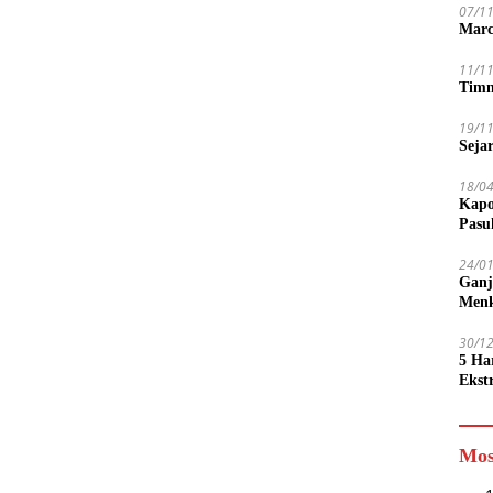
07/1
Marc
11/1
Timn
19/1
Seja
18/0
Kapo
Pasu
24/0
Ganj
Men
30/1
5 Ha
Ekst
Tamp
jadi
Mos