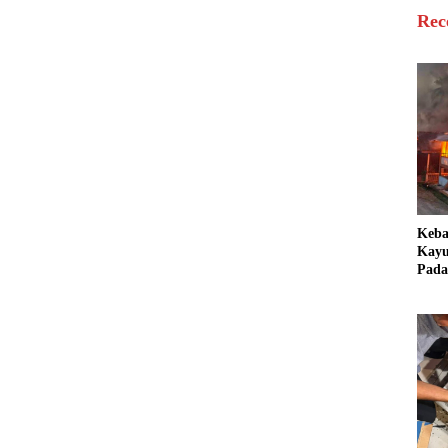
Rec
Keb
Kayu
Pada
Bang
Ter