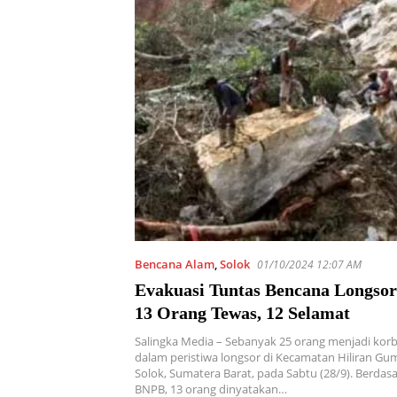
Bencana Alam
,
Solok
01/10/2024 12:07 AM
Evakuasi Tuntas Bencana Longsor 
13 Orang Tewas, 12 Selamat
Salingka Media – Sebanyak 25 orang menjadi kor
dalam peristiwa longsor di Kecamatan Hiliran Gu
Solok, Sumatera Barat, pada Sabtu (28/9). Berdasa
BNPB, 13 orang dinyatakan…