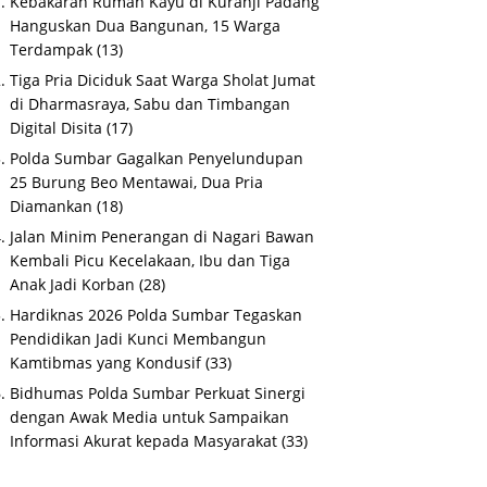
Kebakaran Rumah Kayu di Kuranji Padang
Hanguskan Dua Bangunan, 15 Warga
Terdampak
(13)
Tiga Pria Diciduk Saat Warga Sholat Jumat
di Dharmasraya, Sabu dan Timbangan
Digital Disita
(17)
Polda Sumbar Gagalkan Penyelundupan
25 Burung Beo Mentawai, Dua Pria
Diamankan
(18)
Jalan Minim Penerangan di Nagari Bawan
Kembali Picu Kecelakaan, Ibu dan Tiga
Anak Jadi Korban
(28)
Hardiknas 2026 Polda Sumbar Tegaskan
Pendidikan Jadi Kunci Membangun
Kamtibmas yang Kondusif
(33)
Bidhumas Polda Sumbar Perkuat Sinergi
dengan Awak Media untuk Sampaikan
Informasi Akurat kepada Masyarakat
(33)