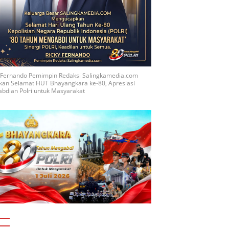
y Fernando Pemimpin Redaksi Salingkamedia.com
kan Selamat HUT Bhayangkara ke-80, Apresiasi
bdian Polri untuk Masyarakat