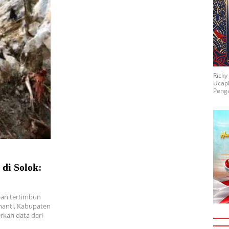
Rick
Ucap
Penga
di Solok:
ban tertimbun
manti, Kabupaten
rkan data dari