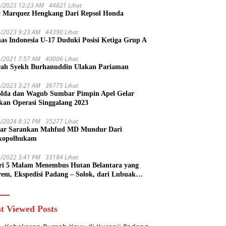
1/2023 12:23 AM
44821 Lihat
 Marquez Hengkang Dari Repsol Honda
1/2023 9:23 AM
44390 Lihat
as Indonesia U-17 Duduki Posisi Ketiga Grup A
1/2021 7:57 AM
40006 Lihat
rah Syekh Burhanuddin Ulakan Pariaman
4/2023 3:21 AM
36775 Lihat
lda dan Wagub Sumbar Pimpin Apel Gelar
kan Operasi Singgalang 2023
1/2024 8:32 PM
35277 Lihat
ar Sarankan Mahfud MD Mundur Dari
kopolhukam
2/2022 3:41 PM
33184 Lihat
ri 5 Malam Menembus Hutan Belantara yang
rem, Ekspedisi Padang – Solok, dari Lubuak
uruang Menuju Koto Sani Solok Temuan yang
 Catatan
t Viewed Posts