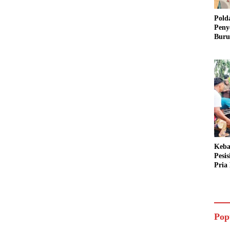
Pold
Peny
Buru
Dua 
Keba
Pesi
Pria 
Mera
Cari
Pop