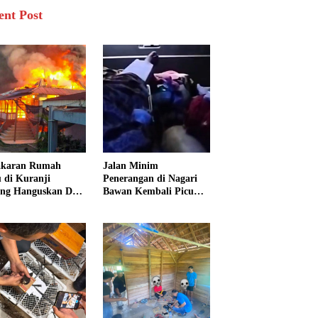
ent Post
akaran Rumah
Jalan Minim
 di Kuranji
Penerangan di Nagari
ng Hanguskan Dua
Bawan Kembali Picu
unan, 15 Warga
Kecelakaan, Ibu dan
dampak
Tiga Anak Jadi Korban