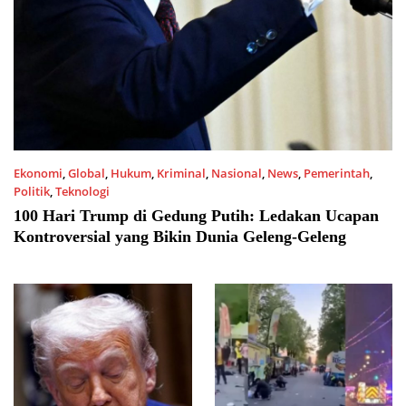
Ekonomi
,
Global
,
Hukum
,
Kriminal
,
Nasional
,
News
,
Pemerintah
,
Politik
,
Teknologi
29/04/2025 11:00 AM
100 Hari Trump di Gedung Putih: Ledakan Ucapan
Kontroversial yang Bikin Dunia Geleng-Geleng