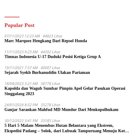
Pertolongan
Diduga Sabu
Popular Post
07/11/2023 12:23 AM
44823 Lihat
Marc Marquez Hengkang Dari Repsol Honda
11/11/2023 9:23 AM
44392 Lihat
Timnas Indonesia U-17 Duduki Posisi Ketiga Grup A
19/11/2021 7:57 AM
40007 Lihat
Sejarah Syekh Burhanuddin Ulakan Pariaman
18/04/2023 3:21 AM
36778 Lihat
Kapolda dan Wagub Sumbar Pimpin Apel Gelar Pasukan Operasi
Singgalang 2023
24/01/2024 8:32 PM
35278 Lihat
Ganjar Sarankan Mahfud MD Mundur Dari Menkopolhukam
30/12/2022 3:41 PM
33185 Lihat
5 Hari 5 Malam Menembus Hutan Belantara yang Ekstrem,
Ekspedisi Padang – Solok, dari Lubuak Tampuruang Menuju Koto