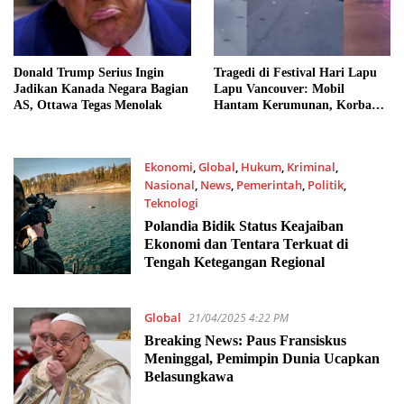
Donald Trump Serius Ingin
Tragedi di Festival Hari Lapu
Jadikan Kanada Negara Bagian
Lapu Vancouver: Mobil
AS, Ottawa Tegas Menolak
Hantam Kerumunan, Korban
Jiwa dan Luka Tak Terelakkan
Ekonomi
,
Global
,
Hukum
,
Kriminal
,
Nasional
,
News
,
Pemerintah
,
Politik
,
Teknologi
28/04/2025 8:00 AM
Polandia Bidik Status Keajaiban
Ekonomi dan Tentara Terkuat di
Tengah Ketegangan Regional
Global
21/04/2025 4:22 PM
Breaking News: Paus Fransiskus
Meninggal, Pemimpin Dunia Ucapkan
Belasungkawa