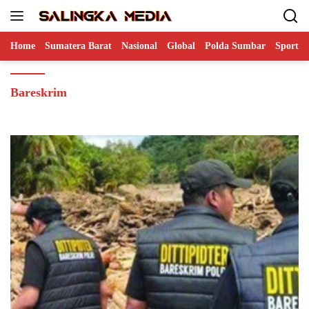
Langsung
ke
konten
Home
Sumatera Barat
Nasional
Global
Polda Sumbar
Sports
Bareskrim