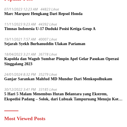
07/11/2023 12:23 AM
44823 Lihat
Marc Marquez Hengkang Dari Repsol Honda
11/11/2023 9:23 AM
44392 Lihat
Timnas Indonesia U-17 Duduki Posisi Ketiga Grup A
19/11/2021 7:57 AM
40007 Lihat
Sejarah Syekh Burhanuddin Ulakan Pariaman
18/04/2023 3:21 AM
36778 Lihat
Kapolda dan Wagub Sumbar Pimpin Apel Gelar Pasukan Operasi
Singgalang 2023
24/01/2024 8:32 PM
35279 Lihat
Ganjar Sarankan Mahfud MD Mundur Dari Menkopolhukam
30/12/2022 3:41 PM
33185 Lihat
5 Hari 5 Malam Menembus Hutan Belantara yang Ekstrem,
Ekspedisi Padang – Solok, dari Lubuak Tampuruang Menuju Koto
Sani Solok Temuan yang jadi Catatan
Most Viewed Posts