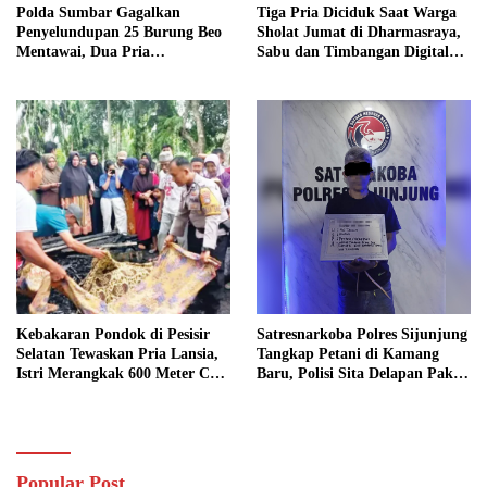
Polda Sumbar Gagalkan
Tiga Pria Diciduk Saat Warga
Penyelundupan 25 Burung Beo
Sholat Jumat di Dharmasraya,
Mentawai, Dua Pria
Sabu dan Timbangan Digital
Diamankan
Disita
Kebakaran Pondok di Pesisir
Satresnarkoba Polres Sijunjung
Selatan Tewaskan Pria Lansia,
Tangkap Petani di Kamang
Istri Merangkak 600 Meter Cari
Baru, Polisi Sita Delapan Paket
Pertolongan
Diduga Sabu
Popular Post