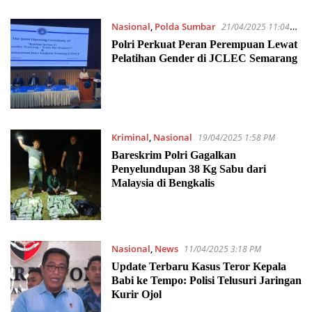
Nasional
,
Polda Sumbar
21/04/2025 11:04
AM
Polri Perkuat Peran Perempuan Lewat
Pelatihan Gender di JCLEC Semarang
Kriminal
,
Nasional
19/04/2025 1:58 PM
Bareskrim Polri Gagalkan
Penyelundupan 38 Kg Sabu dari
Malaysia di Bengkalis
Nasional
,
News
11/04/2025 3:18 PM
Update Terbaru Kasus Teror Kepala
Babi ke Tempo: Polisi Telusuri Jaringan
Kurir Ojol