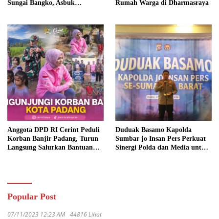
Sungai Bangko, Asbuk
Rumah Warga di Dharmasraya
Langsung Dimusnahkan
Anggota DPD RI Cerint Peduli
Duduak Basamo Kapolda
Korban Banjir Padang, Turun
Sumbar jo Insan Pers Perkuat
Langsung Salurkan Bantuan
Sinergi Polda dan Media untuk
dan Serap Aspirasi Warga
Pelayanan Masyarakat
Popular Post
07/11/2023 12:23 AM
44816 Lihat