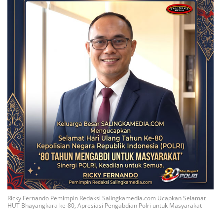
Ricky Fernando Pemimpin Redaksi Salingkamedia.com Ucapkan Selamat
HUT Bhayangkara ke-80, Apresiasi Pengabdian Polri untuk Masyarakat