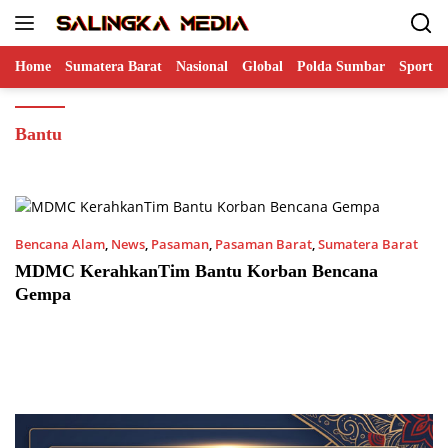
Langsung
ke
konten
Home
Sumatera Barat
Nasional
Global
Polda Sumbar
Sports
Bantu
Bencana Alam
,
News
,
Pasaman
,
Pasaman Barat
,
Sumatera Barat
02/03/2022 1:06 AM
MDMC KerahkanTim Bantu Korban Bencana
Gempa