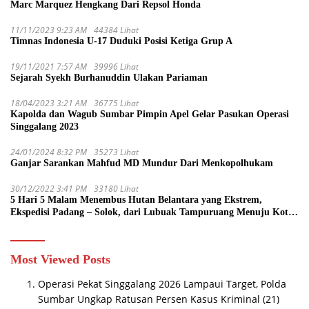
Marc Marquez Hengkang Dari Repsol Honda
11/11/2023 9:23 AM
44384 Lihat
Timnas Indonesia U-17 Duduki Posisi Ketiga Grup A
19/11/2021 7:57 AM
39996 Lihat
Sejarah Syekh Burhanuddin Ulakan Pariaman
18/04/2023 3:21 AM
36775 Lihat
Kapolda dan Wagub Sumbar Pimpin Apel Gelar Pasukan Operasi
Singgalang 2023
24/01/2024 8:32 PM
35273 Lihat
Ganjar Sarankan Mahfud MD Mundur Dari Menkopolhukam
30/12/2022 3:41 PM
33180 Lihat
5 Hari 5 Malam Menembus Hutan Belantara yang Ekstrem,
Ekspedisi Padang – Solok, dari Lubuak Tampuruang Menuju Koto
Sani Solok Temuan yang jadi Catatan
Most Viewed Posts
Operasi Pekat Singgalang 2026 Lampaui Target, Polda
Sumbar Ungkap Ratusan Persen Kasus Kriminal
(21)