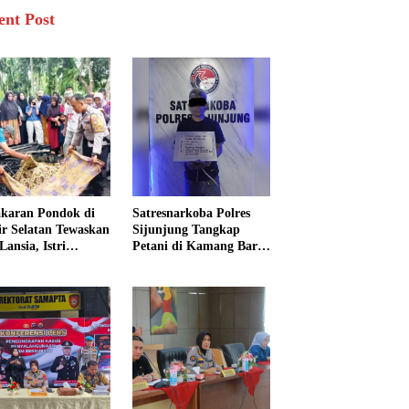
ent Post
karan Pondok di
Satresnarkoba Polres
sir Selatan Tewaskan
Sijunjung Tangkap
Lansia, Istri
Petani di Kamang Baru,
ngkak 600 Meter
Polisi Sita Delapan
 Pertolongan
Paket Diduga Sabu