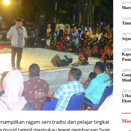
07/1
Marc
11/1
Timn
19/1
Seja
18/0
Kapo
Pasu
24/0
Ganj
Men
30/1
5 Ha
Ekst
Tamp
jadi
Mos
mpilkan ragam seni tradisi dari pelajar tingkat
ra murid tampil memukau lewat pembacaan Syair