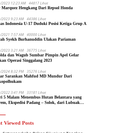
1/2023 12:23 AM
44817 Lihat
 Marquez Hengkang Dari Repsol Honda
1/2023 9:23 AM
44386 Lihat
as Indonesia U-17 Duduki Posisi Ketiga Grup A
1/2021 7:57 AM
40000 Lihat
rah Syekh Burhanuddin Ulakan Pariaman
4/2023 3:21 AM
36775 Lihat
lda dan Wagub Sumbar Pimpin Apel Gelar
kan Operasi Singgalang 2023
1/2024 8:32 PM
35276 Lihat
ar Sarankan Mahfud MD Mundur Dari
kopolhukam
2/2022 3:41 PM
33181 Lihat
ri 5 Malam Menembus Hutan Belantara yang
rem, Ekspedisi Padang – Solok, dari Lubuak
uruang Menuju Koto Sani Solok Temuan yang
 Catatan
t Viewed Posts