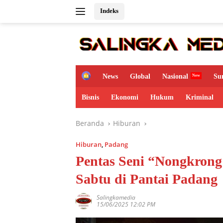
Langsung
Indeks
ke
konten
H
News
Global
Nasional
Su
o
m
Bisnis
Ekonomi
Hukum
Kriminal
e
Beranda
Hiburan
Hiburan
,
Padang
Pentas Seni “Nongkron
Sabtu di Pantai Padang
Salingkamedia
15/06/2025 12:02 PM