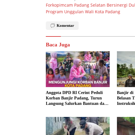
Forkopimcam Padang Selatan Bersinergi D
pos
Program Unggulan Wali Kota Padang
Komentar
Baca Juga
Anggota DPD RI Cerint Peduli
Banjir d
Korban Banjir Padang, Turun
Belasan T
Langsung Salurkan Bantuan dan
Instruksi
Serap Aspirasi Warga
Turun