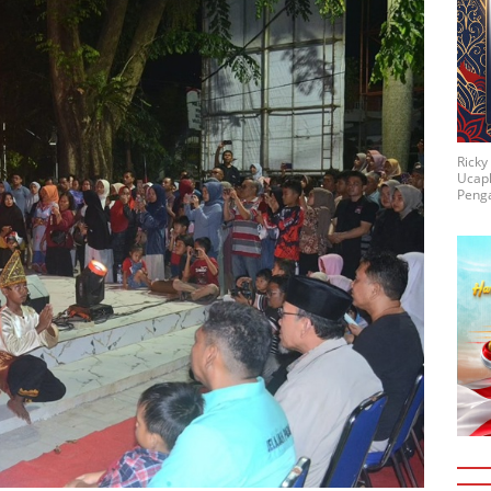
Rick
Ucap
Penga