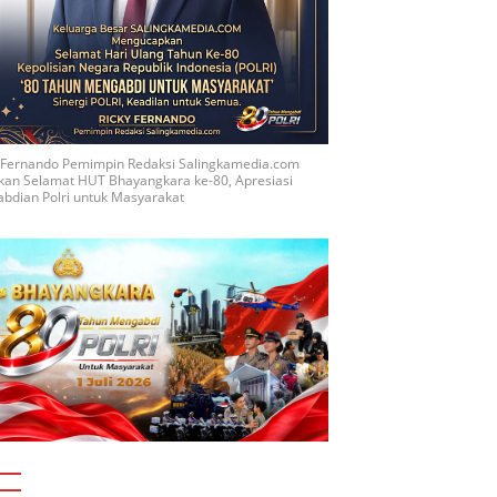
y Fernando Pemimpin Redaksi Salingkamedia.com
kan Selamat HUT Bhayangkara ke-80, Apresiasi
bdian Polri untuk Masyarakat