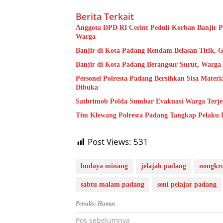
Berita Terkait
Anggota DPD RI Cerint Peduli Korban Banjir P
Warga
Banjir di Kota Padang Rendam Belasan Titik, G
Banjir di Kota Padang Berangsur Surut, Warg
Personel Polresta Padang Bersihkan Sisa Mater
Dibuka
Satbrimob Polda Sumbar Evakuasi Warga Terje
Tim Klewang Polresta Padang Tangkap Pelaku 
Post Views:
531
budaya minang
jelajah padang
nongkro
sabtu malam padang
seni pelajar padang
Penulis: Humas
Navigasi
Pos sebelumnya