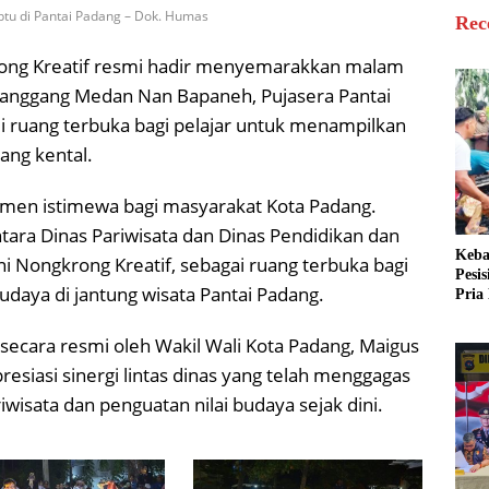
btu di Pantai Padang – Dok. Humas
Rec
rong Kreatif resmi hadir menyemarakkan malam
langgang Medan Nan Bapaneh, Pujasera Pantai
i ruang terbuka bagi pelajar untuk menampilkan
ang kental.
men istimewa bagi masyarakat Kota Padang.
tara Dinas Pariwisata dan Dinas Pendidikan dan
Keba
 Nongkrong Kreatif, sebagai ruang terbuka bagi
Pesi
udaya di jantung wisata Pantai Padang.
Pria 
Mera
Cari
secara resmi oleh Wakil Wali Kota Padang, Maigus
siasi sinergi lintas dinas yang telah menggagas
iwisata dan penguatan nilai budaya sejak dini.