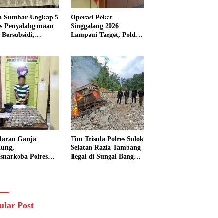
a Sumbar Ungkap 5
Operasi Pekat
s Penyalahgunaan
Singgalang 2026
Bersubsidi,
Lampaui Target, Polda
kap 7 Tersangka
Sumbar Ungkap
ita 13.298 Liter
Ratusan Persen Kasus
Solar
Kriminal
daran Ganja
Tim Trisula Polres Solok
lung,
Selatan Razia Tambang
esnarkoba Polres
Ilegal di Sungai Bangko,
ng Panjang Sita 82
Asbuk Langsung
t Ganja Kering
Dimusnahkan
 Edar di Tanah
r
ular Post