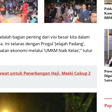
Pold
Kasu
BBM 
Tang
dan S
Bio 
dalah bagian penting dari visi besar kita dalam
 Ini selaras dengan Progul ‘Jelajah Padang’,
uatan ekonomi melalui ‘UMKM Naik Kelas’,” tutur
Pere
sawat untuk Penerbangan Haji, Meski Cukup 2
Digu
Satr
Pada
Pake
Siap
Data
Pop