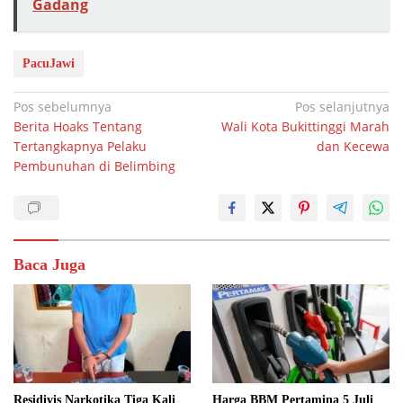
Gadang
PacuJawi
Navigasi
Pos sebelumnya
Pos selanjutnya
Berita Hoaks Tentang
Wali Kota Bukittinggi Marah
pos
Tertangkapnya Pelaku
dan Kecewa
Pembunuhan di Belimbing
Baca Juga
Residivis Narkotika Tiga Kali
Harga BBM Pertamina 5 Juli