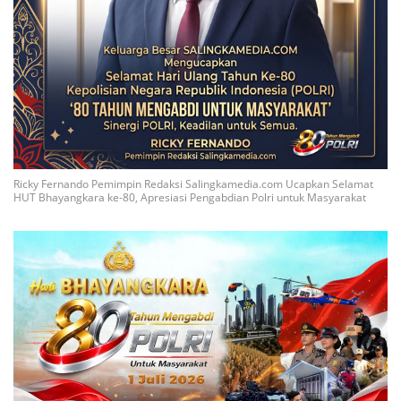
Ricky Fernando Pemimpin Redaksi Salingkamedia.com Ucapkan Selamat
HUT Bhayangkara ke-80, Apresiasi Pengabdian Polri untuk Masyarakat