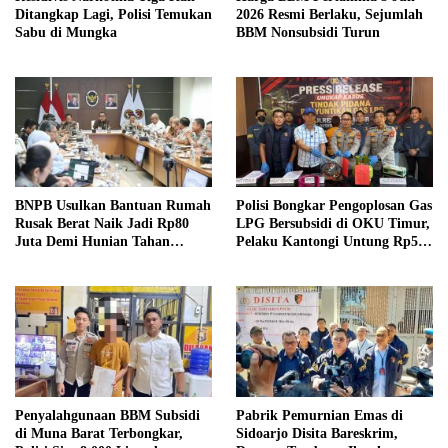
Ditangkap Lagi, Polisi Temukan
2026 Resmi Berlaku, Sejumlah
Sabu di Mungka
BBM Nonsubsidi Turun
BNPB Usulkan Bantuan Rumah
Polisi Bongkar Pengoplosan Gas
Rusak Berat Naik Jadi Rp80
LPG Bersubsidi di OKU Timur,
Juta Demi Hunian Tahan
Pelaku Kantongi Untung Rp50
Bencana
Ribu per Tabung
Penyalahgunaan BBM Subsidi
Pabrik Pemurnian Emas di
di Muna Barat Terbongkar,
Sidoarjo Disita Bareskrim,