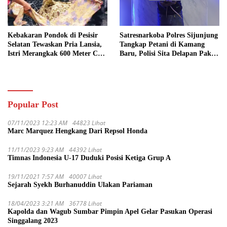
Kebakaran Pondok di Pesisir
Satresnarkoba Polres Sijunjung
Selatan Tewaskan Pria Lansia,
Tangkap Petani di Kamang
Istri Merangkak 600 Meter Cari
Baru, Polisi Sita Delapan Paket
Pertolongan
Diduga Sabu
Popular Post
07/11/2023 12:23 AM
44823 Lihat
Marc Marquez Hengkang Dari Repsol Honda
11/11/2023 9:23 AM
44392 Lihat
Timnas Indonesia U-17 Duduki Posisi Ketiga Grup A
19/11/2021 7:57 AM
40007 Lihat
Sejarah Syekh Burhanuddin Ulakan Pariaman
18/04/2023 3:21 AM
36778 Lihat
Kapolda dan Wagub Sumbar Pimpin Apel Gelar Pasukan Operasi
Singgalang 2023