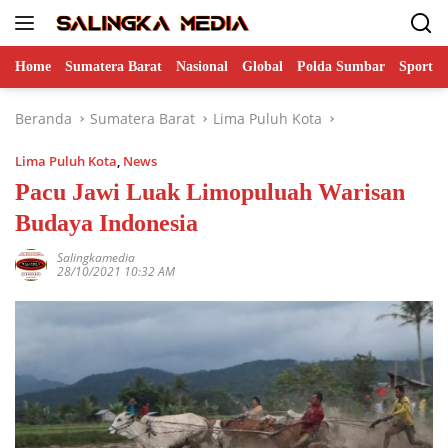
Langsung
ke
konten
Home
Sumatera Barat
Nasional
Global
Polda Sumbar
Sports
Beranda
Sumatera Barat
Lima Puluh Kota
Lima Puluh Kota
,
News
Pacu Jawi Luak Limopuluah Warisan
Budaya Indonesia
Salingkamedia
28/10/2021 10:32 AM