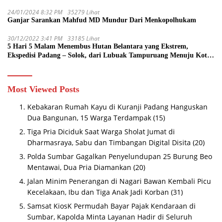
24/01/2024 8:32 PM
35279 Lihat
Ganjar Sarankan Mahfud MD Mundur Dari Menkopolhukam
30/12/2022 3:41 PM
33185 Lihat
5 Hari 5 Malam Menembus Hutan Belantara yang Ekstrem,
Ekspedisi Padang – Solok, dari Lubuak Tampuruang Menuju Koto
Sani Solok Temuan yang jadi Catatan
Most Viewed Posts
Kebakaran Rumah Kayu di Kuranji Padang Hanguskan
Dua Bangunan, 15 Warga Terdampak
(15)
Tiga Pria Diciduk Saat Warga Sholat Jumat di
Dharmasraya, Sabu dan Timbangan Digital Disita
(20)
Polda Sumbar Gagalkan Penyelundupan 25 Burung Beo
Mentawai, Dua Pria Diamankan
(20)
Jalan Minim Penerangan di Nagari Bawan Kembali Picu
Kecelakaan, Ibu dan Tiga Anak Jadi Korban
(31)
Samsat KiosK Permudah Bayar Pajak Kendaraan di
Sumbar, Kapolda Minta Layanan Hadir di Seluruh