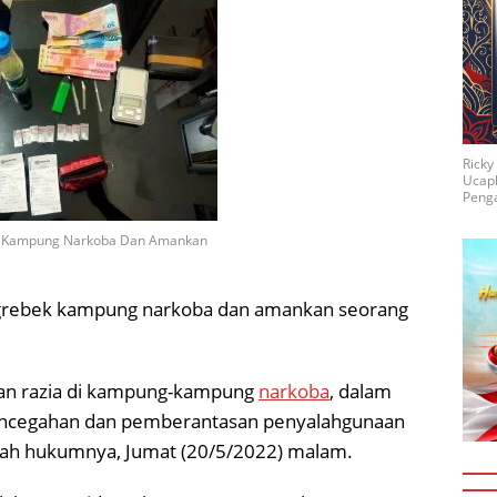
Rick
Ucap
Penga
bek Kampung Narkoba Dan Amankan
si grebek kampung narkoba dan amankan seorang
an razia di kampung-kampung
narkoba
, dalam
ncegahan dan pemberantasan penyalahgunaan
ayah hukumnya, Jumat (20/5/2022) malam.