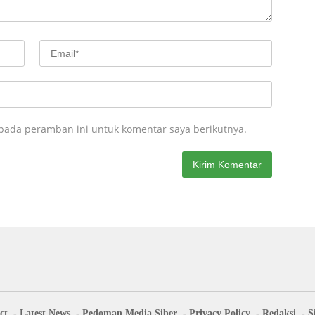
 pada peramban ini untuk komentar saya berikutnya.
ct
Latest News
Pedoman Media Siber
Privacy Policy
Redaksi
S