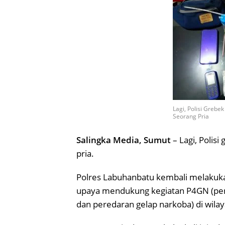
Lagi, Polisi Gre
Seorang Pria
Salingka Media, Sumut
– Lagi, Poli
pria.
Polres Labuhanbatu kembali melakuk
upaya mendukung kegiatan P4GN (pe
dan peredaran gelap narkoba) di wil