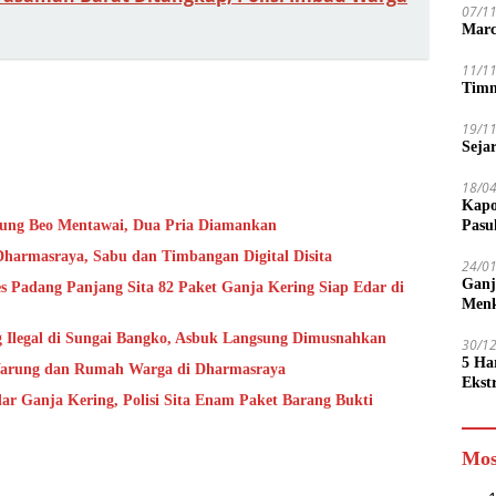
07/1
Marc
11/1
Timn
19/1
Seja
18/0
Kapo
ung Beo Mentawai, Dua Pria Diamankan
Pasu
Dharmasraya, Sabu dan Timbangan Digital Disita
24/0
Ganj
s Padang Panjang Sita 82 Paket Ganja Kering Siap Edar di
Men
ng Ilegal di Sungai Bangko, Asbuk Langsung Dimusnahkan
30/1
5 Ha
s Warung dan Rumah Warga di Dharmasraya
Ekst
r Ganja Kering, Polisi Sita Enam Paket Barang Bukti
Tamp
jadi
Mos