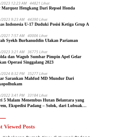
1/2023 12:23 AM
44821 Lihat
 Marquez Hengkang Dari Repsol Honda
1/2023 9:23 AM
44390 Lihat
as Indonesia U-17 Duduki Posisi Ketiga Grup A
1/2021 7:57 AM
40006 Lihat
rah Syekh Burhanuddin Ulakan Pariaman
4/2023 3:21 AM
36775 Lihat
lda dan Wagub Sumbar Pimpin Apel Gelar
kan Operasi Singgalang 2023
1/2024 8:32 PM
35277 Lihat
ar Sarankan Mahfud MD Mundur Dari
kopolhukam
2/2022 3:41 PM
33184 Lihat
ri 5 Malam Menembus Hutan Belantara yang
rem, Ekspedisi Padang – Solok, dari Lubuak
uruang Menuju Koto Sani Solok Temuan yang
 Catatan
t Viewed Posts