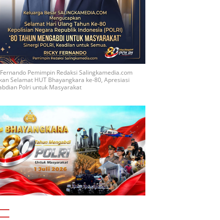
y Fernando Pemimpin Redaksi Salingkamedia.com
kan Selamat HUT Bhayangkara ke-80, Apresiasi
bdian Polri untuk Masyarakat