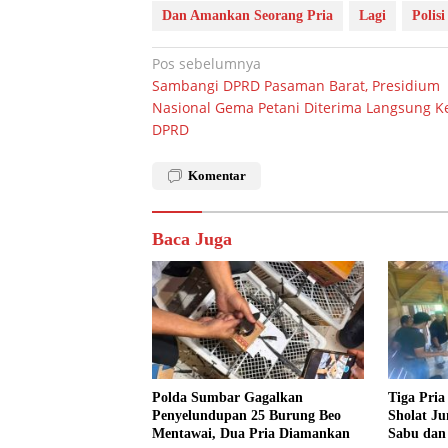
Dan Amankan Seorang Pria
Lagi
Polis
Navigasi
Pos sebelumnya
Sambangi DPRD Pasaman Barat, Presidium
pos
Nasional Gema Petani Diterima Langsung K
DPRD
Komentar
Baca Juga
Polda Sumbar Gagalkan
Tiga Pria
Penyelundupan 25 Burung Beo
Sholat J
Mentawai, Dua Pria Diamankan
Sabu dan