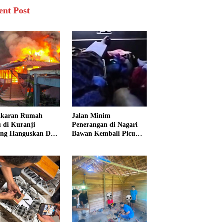
ent Post
akaran Rumah
Jalan Minim
 di Kuranji
Penerangan di Nagari
ng Hanguskan Dua
Bawan Kembali Picu
unan, 15 Warga
Kecelakaan, Ibu dan
dampak
Tiga Anak Jadi Korban