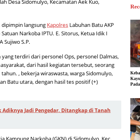
dalah Desa Sidomulyo, Kecamatan Aek Kuo,
Rec
ba dipimpin langsung
Kapolres
Labuhan Batu AKP
Satuan Narkoba IPTU. E. Sitorus, Ketua Idik I
A Sujiwo S.P.
ang terdiri dari personel Ops, personel Dalmas,
yarakat, dari hasil kegiatan tersebut, seorang
45 tahun. , bekerja wiraswasta, warga Sidomulyo,
Keb
Kayu
Batu utara, dengan hasil tes positif (+)
Pada
Bang
Ter
k Adiknya Jadi Pengedar, Ditangkap di Tanah
ia Kampung Narkoba (GKN) di Sidomulyo, Kec.