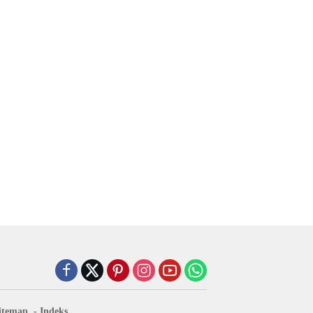
itemap
Indeks