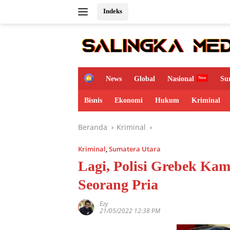
Langsung
Indeks
ke
konten
H
News
Global
Nasional
Su
o
m
Bisnis
Ekonomi
Hukum
Kriminal
e
Beranda
Kriminal
Kriminal
,
Sumatera Utara
Lagi, Polisi Grebek K
Seorang Pria
Ezy
21/05/2022 12:38 PM