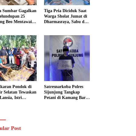
a Sumbar Gagalkan
Tiga Pria Diciduk Saat
elundupan 25
Warga Sholat Jumat di
ng Beo Mentawai,
Dharmasraya, Sabu dan
Pria Diamankan
Timbangan Digital
Disita
karan Pondok di
Satresnarkoba Polres
sir Selatan Tewaskan
Sijunjung Tangkap
Lansia, Istri
Petani di Kamang Baru,
ngkak 600 Meter
Polisi Sita Delapan
 Pertolongan
Paket Diduga Sabu
ular Post