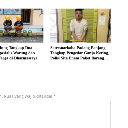
Kering Siap Edar di Tanah Datar
tiung Tangkap Dua
Satresnarkoba Padang Panjang
pesialis Warung dan
Tangkap Pengedar Ganja Kering,
rga di Dharmasraya
Polisi Sita Enam Paket Barang
Bukti
n.
Ruas yang wajib ditandai
*