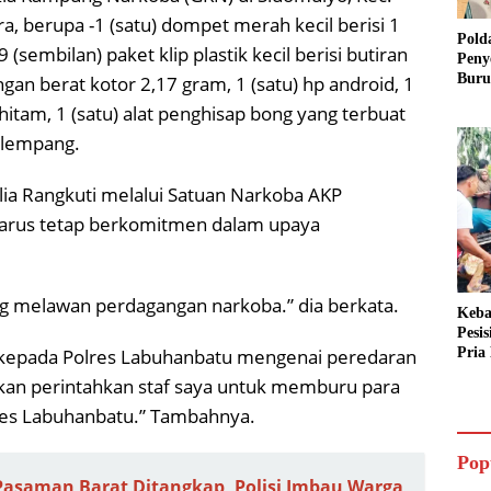
, berupa -1 (satu) dompet merah kecil berisi 1
Pold
9 (sembilan) paket klip plastik kecil berisi butiran
Peny
Buru
an berat kotor 2,17 gram, 1 (satu) hp android, 1
Dua 
hitam, 1 (satu) alat penghisap bong yang terbuat
selempang.
ia Rangkuti melalui Satuan Narkoba AKP
 harus tetap berkomitmen dalam upaya
ang melawan perdagangan narkoba.” dia berkata.
Keba
Pesi
t kepada Polres Labuhanbatu mengenai peredaran
Pria 
Mera
 akan perintahkan staf saya untuk memburu para
Cari
res Labuhanbatu.” Tambahnya.
Pop
Pasaman Barat Ditangkap, Polisi Imbau Warga