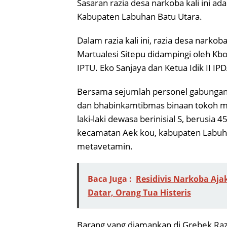
Sasaran razia desa narkoba kali ini a
Kabupaten Labuhan Batu Utara.
Dalam razia kali ini, razia desa narko
Martualesi Sitepu didampingi oleh Kbo 
IPTU. Eko Sanjaya dan Ketua Idik II IPD
Bersama sejumlah personel gabungan y
dan bhabinkamtibmas binaan tokoh mas
laki-laki dewasa berinisial S, berusia 
kecamatan Aek kou, kabupaten Labuhan 
metavetamin.
Baca Juga :
Residivis Narkoba Aja
Datar, Orang Tua Histeris
Barang yang diamankan di Grebek Raz