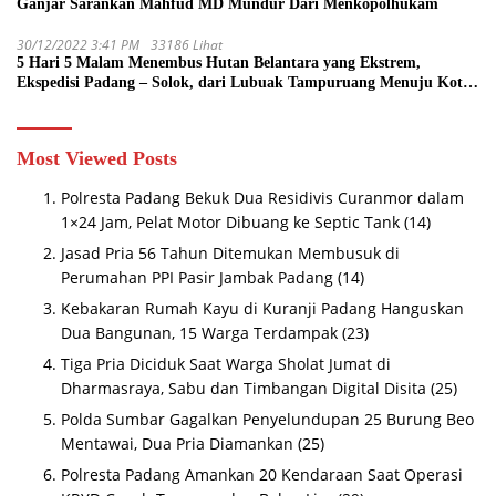
Ganjar Sarankan Mahfud MD Mundur Dari Menkopolhukam
30/12/2022 3:41 PM
33186 Lihat
5 Hari 5 Malam Menembus Hutan Belantara yang Ekstrem,
Ekspedisi Padang – Solok, dari Lubuak Tampuruang Menuju Koto
Sani Solok Temuan yang jadi Catatan
Most Viewed Posts
Polresta Padang Bekuk Dua Residivis Curanmor dalam
1×24 Jam, Pelat Motor Dibuang ke Septic Tank
(14)
Jasad Pria 56 Tahun Ditemukan Membusuk di
Perumahan PPI Pasir Jambak Padang
(14)
Kebakaran Rumah Kayu di Kuranji Padang Hanguskan
Dua Bangunan, 15 Warga Terdampak
(23)
Tiga Pria Diciduk Saat Warga Sholat Jumat di
Dharmasraya, Sabu dan Timbangan Digital Disita
(25)
Polda Sumbar Gagalkan Penyelundupan 25 Burung Beo
Mentawai, Dua Pria Diamankan
(25)
Polresta Padang Amankan 20 Kendaraan Saat Operasi