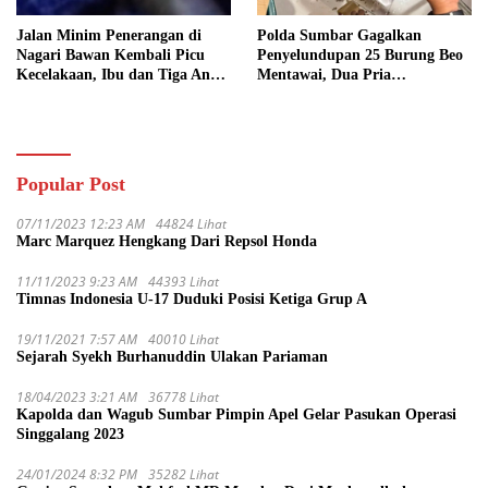
Jalan Minim Penerangan di
Polda Sumbar Gagalkan
Nagari Bawan Kembali Picu
Penyelundupan 25 Burung Beo
Kecelakaan, Ibu dan Tiga Anak
Mentawai, Dua Pria
Jadi Korban
Diamankan
Popular Post
07/11/2023 12:23 AM
44824 Lihat
Marc Marquez Hengkang Dari Repsol Honda
11/11/2023 9:23 AM
44393 Lihat
Timnas Indonesia U-17 Duduki Posisi Ketiga Grup A
19/11/2021 7:57 AM
40010 Lihat
Sejarah Syekh Burhanuddin Ulakan Pariaman
18/04/2023 3:21 AM
36778 Lihat
Kapolda dan Wagub Sumbar Pimpin Apel Gelar Pasukan Operasi
Singgalang 2023
24/01/2024 8:32 PM
35282 Lihat