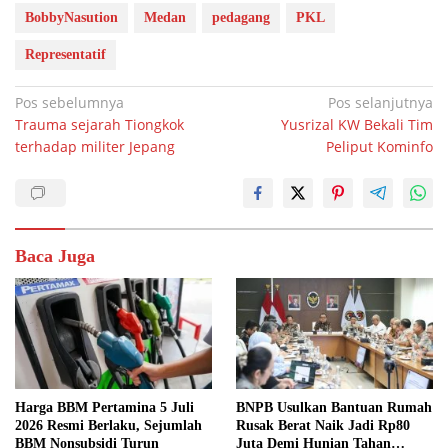
BobbyNasution
Medan
pedagang
PKL
Representatif
Navigasi
Pos sebelumnya
Pos selanjutnya
Trauma sejarah Tiongkok
Yusrizal KW Bekali Tim
pos
terhadap militer Jepang
Peliput Kominfo
Baca Juga
Harga BBM Pertamina 5 Juli
BNPB Usulkan Bantuan Rumah
2026 Resmi Berlaku, Sejumlah
Rusak Berat Naik Jadi Rp80
BBM Nonsubsidi Turun
Juta Demi Hunian Tahan