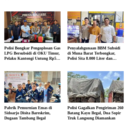
Bencana
Polisi Bongkar Pengoplosan Gas
Penyalahgunaan BBM Subsidi
LPG Bersubsidi di OKU Timur,
di Muna Barat Terbongkar,
Pelaku Kantongi Untung Rp50
Polisi Sita 8.000 Liter dan
Ribu per Tabung
Tetapkan Tiga Tersangka
Pabrik Pemurnian Emas di
Polisi Gagalkan Pengiriman 260
Sidoarjo Disita Bareskrim,
Batang Kayu Ilegal, Dua Sopir
Dugaan Tambang Ilegal
Truk Langsung Diamankan