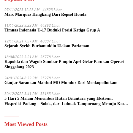
07/11/2023 12:23 AM
44823 Lihat
Marc Marquez Hengkang Dari Repsol Honda
11/11/2023 9:23 AM
44392 Lihat
Timnas Indonesia U-17 Duduki Posisi Ketiga Grup A
19/11/2021 7:57 AM
40007 Lihat
Sejarah Syekh Burhanuddin Ulakan Pariaman
18/04/2023 3:21 AM
36778 Lihat
Kapolda dan Wagub Sumbar Pimpin Apel Gelar Pasukan Operasi
Singgalang 2023
24/01/2024 8:32 PM
35278 Lihat
Ganjar Sarankan Mahfud MD Mundur Dari Menkopolhukam
30/12/2022 3:41 PM
33185 Lihat
5 Hari 5 Malam Menembus Hutan Belantara yang Ekstrem,
Ekspedisi Padang – Solok, dari Lubuak Tampuruang Menuju Koto
Sani Solok Temuan yang jadi Catatan
Most Viewed Posts