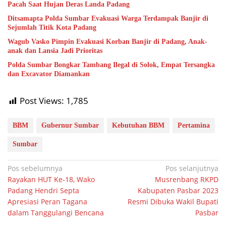
Pacah Saat Hujan Deras Landa Padang
Ditsamapta Polda Sumbar Evakuasi Warga Terdampak Banjir di
Sejumlah Titik Kota Padang
Wagub Vasko Pimpin Evakuasi Korban Banjir di Padang, Anak-
anak dan Lansia Jadi Prioritas
Polda Sumbar Bongkar Tambang Ilegal di Solok, Empat Tersangka
dan Excavator Diamankan
Post Views:
1,785
BBM
Gubernur Sumbar
Kebutuhan BBM
Pertamina
Sumbar
Navigasi
Pos sebelumnya
Pos selanjutnya
Rayakan HUT Ke-18, Wako
Musrenbang RKPD
pos
Padang Hendri Septa
Kabupaten Pasbar 2023
Apresiasi Peran Tagana
Resmi Dibuka Wakil Bupati
dalam Tanggulangi Bencana
Pasbar