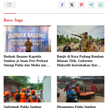
Baca Juga
Duduak Basamo Kapolda
Banjir di Kota Padang Rendam
Sumbar jo Insan Pers Perkuat
Belasan Titik, Gubernur
Sinergi Polda dan Media untuk
Mahyeldi Instruksikan Alat
Pelayanan Masyarakat
Berat Segera Turun
Satbrimob Polda Sumbar
Ditsamapta Polda Sumbar