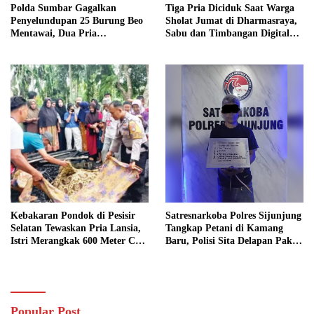
Polda Sumbar Gagalkan
Tiga Pria Diciduk Saat Warga
Penyelundupan 25 Burung Beo
Sholat Jumat di Dharmasraya,
Mentawai, Dua Pria
Sabu dan Timbangan Digital
Diamankan
Disita
Kebakaran Pondok di Pesisir
Satresnarkoba Polres Sijunjung
Selatan Tewaskan Pria Lansia,
Tangkap Petani di Kamang
Istri Merangkak 600 Meter Cari
Baru, Polisi Sita Delapan Paket
Pertolongan
Diduga Sabu
Popular Post