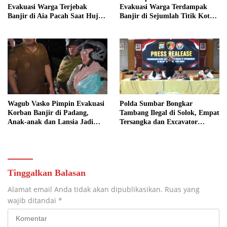
Evakuasi Warga Terjebak
Evakuasi Warga Terdampak
Banjir di Aia Pacah Saat Hujan
Banjir di Sejumlah Titik Kota
Deras Landa Padang
Padang
Wagub Vasko Pimpin Evakuasi
Polda Sumbar Bongkar
Korban Banjir di Padang,
Tambang Ilegal di Solok, Empat
Anak-anak dan Lansia Jadi
Tersangka dan Excavator
Prioritas
Diamankan
Tinggalkan Balasan
Alamat email Anda tidak akan dipublikasikan.
Ruas yang
wajib ditandai
*