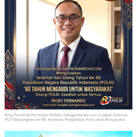
Ricky Fernando Pemimpin Redaksi Salingkamedia.com Ucapkan Selamat
HUT Bhayangkara ke-80, Apresiasi Pengabdian Polri untuk Masyarakat