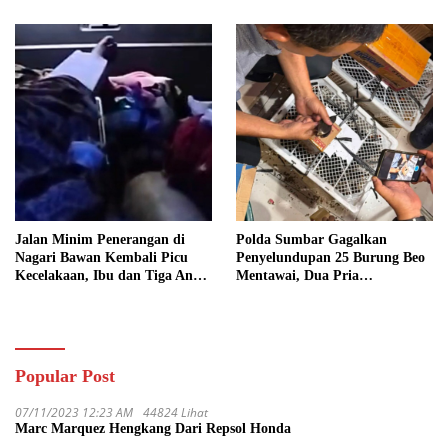
Jalan Minim Penerangan di
Polda Sumbar Gagalkan
Nagari Bawan Kembali Picu
Penyelundupan 25 Burung Beo
Kecelakaan, Ibu dan Tiga Anak
Mentawai, Dua Pria
Jadi Korban
Diamankan
Popular Post
07/11/2023 12:23 AM
44824 Lihat
Marc Marquez Hengkang Dari Repsol Honda