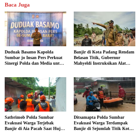
Baca Juga
Duduak Basamo Kapolda
Banjir di Kota Padang Rendam
Sumbar jo Insan Pers Perkuat
Belasan Titik, Gubernur
Sinergi Polda dan Media untuk
Mahyeldi Instruksikan Alat
Pelayanan Masyarakat
Berat Segera Turun
Satbrimob Polda Sumbar
Ditsamapta Polda Sumbar
Evakuasi Warga Terjebak
Evakuasi Warga Terdampak
Banjir di Aia Pacah Saat Hujan
Banjir di Sejumlah Titik Kota
Deras Landa Padang
Padang