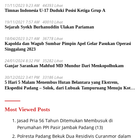
11/11/2023 9:23 AM
44393 Lihat
Timnas Indonesia U-17 Duduki Posisi Ketiga Grup A
19/11/2021 7:57 AM
40010 Lihat
Sejarah Syekh Burhanuddin Ulakan Pariaman
18/04/2023 3:21 AM
36778 Lihat
Kapolda dan Wagub Sumbar Pimpin Apel Gelar Pasukan Operasi
Singgalang 2023
24/01/2024 8:32 PM
35282 Lihat
Ganjar Sarankan Mahfud MD Mundur Dari Menkopolhukam
30/12/2022 3:41 PM
33186 Lihat
5 Hari 5 Malam Menembus Hutan Belantara yang Ekstrem,
Ekspedisi Padang – Solok, dari Lubuak Tampuruang Menuju Koto
Sani Solok Temuan yang jadi Catatan
Most Viewed Posts
Jasad Pria 56 Tahun Ditemukan Membusuk di
Perumahan PPI Pasir Jambak Padang
(13)
Polresta Padang Bekuk Dua Residivis Curanmor dalam