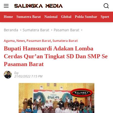
Langsung
ke
konten
Home
Sumatera Barat
Nasional
Global
Polda Sumbar
Sports
Beranda
Sumatera Barat
Pasaman Barat
Agama
,
News
,
Pasaman Barat
,
Sumatera Barat
Bupati Hamsuardi Adakan Lomba
Cerdas Qur’an Tingkat SD Dan SMP Se
Pasaman Barat
Ezy
21/02/2022 7:15 PM