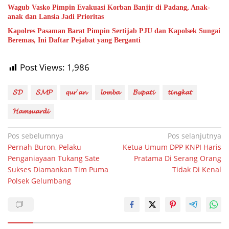
Wagub Vasko Pimpin Evakuasi Korban Banjir di Padang, Anak-
anak dan Lansia Jadi Prioritas
Kapolres Pasaman Barat Pimpin Sertijab PJU dan Kapolsek Sungai
Beremas, Ini Daftar Pejabat yang Berganti
Post Views:
1,986
𝓢𝓓
𝓢𝓜𝓟
𝓺𝓾𝓻'𝓪𝓷
𝓵𝓸𝓶𝓫𝓪
𝓑𝓾𝓹𝓪𝓽𝓲
𝓽𝓲𝓷𝓰𝓴𝓪𝓽
𝓗𝓪𝓶𝓼𝓾𝓪𝓻𝓭𝓲
Navigasi
Pos sebelumnya
Pos selanjutnya
Pernah Buron, Pelaku
Ketua Umum DPP KNPI Haris
pos
Penganiayaan Tukang Sate
Pratama Di Serang Orang
Sukses Diamankan Tim Puma
Tidak Di Kenal
Polsek Gelumbang