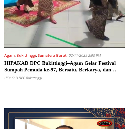
Agam
,
Bukittinggi
,
Sumatera Barat
02/11/2025 2:08 PM
HIPAKAD DPC Bukittinggi–Agam Gelar Festival
Sumpah Pemuda ke-97, Bersatu, Berkarya, dan
Menginspirasi untuk Indonesia Maju
HIPAKAD DPC Bukittinggi