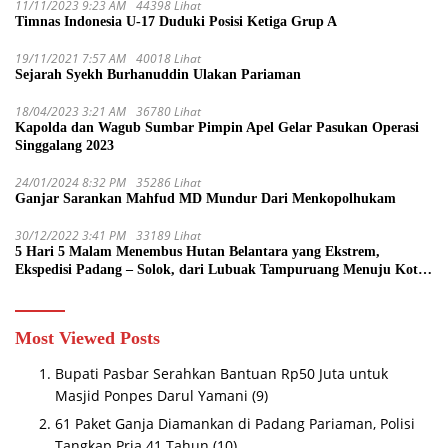
11/11/2023 9:23 AM
44398 Lihat
Timnas Indonesia U-17 Duduki Posisi Ketiga Grup A
19/11/2021 7:57 AM
40018 Lihat
Sejarah Syekh Burhanuddin Ulakan Pariaman
18/04/2023 3:21 AM
36780 Lihat
Kapolda dan Wagub Sumbar Pimpin Apel Gelar Pasukan Operasi
Singgalang 2023
24/01/2024 8:32 PM
35286 Lihat
Ganjar Sarankan Mahfud MD Mundur Dari Menkopolhukam
30/12/2022 3:41 PM
33189 Lihat
5 Hari 5 Malam Menembus Hutan Belantara yang Ekstrem,
Ekspedisi Padang – Solok, dari Lubuak Tampuruang Menuju Koto
Sani Solok Temuan yang jadi Catatan
Most Viewed Posts
Bupati Pasbar Serahkan Bantuan Rp50 Juta untuk
Masjid Ponpes Darul Yamani
(9)
61 Paket Ganja Diamankan di Padang Pariaman, Polisi
Tangkap Pria 41 Tahun
(10)