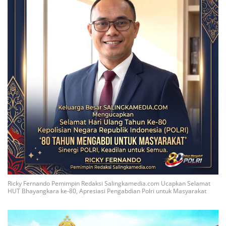
Ricky Fernando Pemimpin Redaksi Salingkamedia.com Ucapkan Selamat
HUT Bhayangkara ke-80, Apresiasi Pengabdian Polri untuk Masyarakat