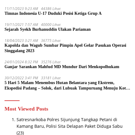
11/11/2023 9:23 AM
44386 Lihat
Timnas Indonesia U-17 Duduki Posisi Ketiga Grup A
19/11/2021 7:57 AM
40000 Lihat
Sejarah Syekh Burhanuddin Ulakan Pariaman
18/04/2023 3:21 AM
36775 Lihat
Kapolda dan Wagub Sumbar Pimpin Apel Gelar Pasukan Operasi
Singgalang 2023
24/01/2024 8:32 PM
35276 Lihat
Ganjar Sarankan Mahfud MD Mundur Dari Menkopolhukam
30/12/2022 3:41 PM
33181 Lihat
5 Hari 5 Malam Menembus Hutan Belantara yang Ekstrem,
Ekspedisi Padang – Solok, dari Lubuak Tampuruang Menuju Koto
Sani Solok Temuan yang jadi Catatan
Most Viewed Posts
Satresnarkoba Polres Sijunjung Tangkap Petani di
Kamang Baru, Polisi Sita Delapan Paket Diduga Sabu
(23)