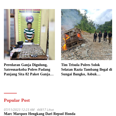
Tersangka dan Sita 13.298 Liter
Kriminal
Bio Solar
Peredaran Ganja Digulung,
Tim Trisula Polres Solok
Satresnarkoba Polres Padang
Selatan Razia Tambang Ilegal di
Panjang Sita 82 Paket Ganja
Sungai Bangko, Asbuk
Kering Siap Edar di Tanah
Langsung Dimusnahkan
Datar
Popular Post
07/11/2023 12:23 AM
44817 Lihat
Marc Marquez Hengkang Dari Repsol Honda