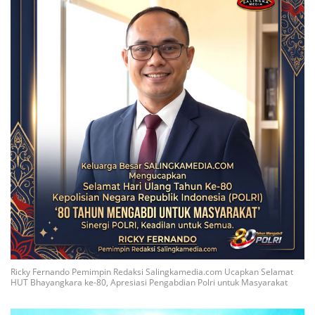
Ricky Fernando Pemimpin Redaksi Salingkamedia.com Ucapkan Selamat
HUT Bhayangkara ke-80, Apresiasi Pengabdian Polri untuk Masyarakat