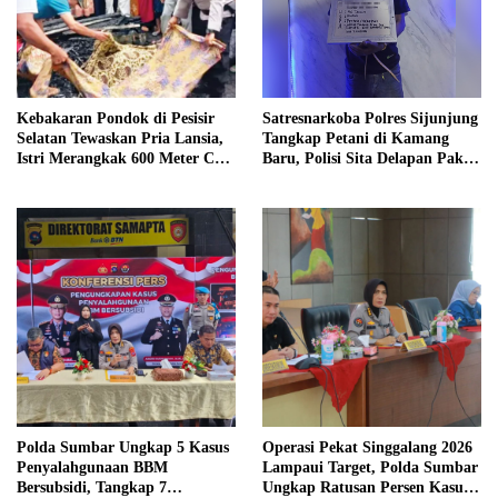
Kebakaran Pondok di Pesisir
Satresnarkoba Polres Sijunjung
Selatan Tewaskan Pria Lansia,
Tangkap Petani di Kamang
Istri Merangkak 600 Meter Cari
Baru, Polisi Sita Delapan Paket
Pertolongan
Diduga Sabu
Polda Sumbar Ungkap 5 Kasus
Operasi Pekat Singgalang 2026
Penyalahgunaan BBM
Lampaui Target, Polda Sumbar
Bersubsidi, Tangkap 7
Ungkap Ratusan Persen Kasus