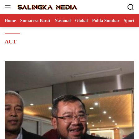
Langsung
ke
konten
Home
Sumatera Barat
Nasional
Global
Polda Sumbar
Sports
ACT