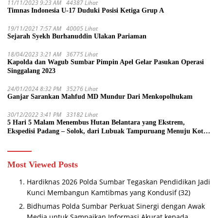
11/11/2023 9:23 AM
44387 Lihat
Timnas Indonesia U-17 Duduki Posisi Ketiga Grup A
19/11/2021 7:57 AM
40005 Lihat
Sejarah Syekh Burhanuddin Ulakan Pariaman
18/04/2023 3:21 AM
36775 Lihat
Kapolda dan Wagub Sumbar Pimpin Apel Gelar Pasukan Operasi
Singgalang 2023
24/01/2024 8:32 PM
35276 Lihat
Ganjar Sarankan Mahfud MD Mundur Dari Menkopolhukam
30/12/2022 3:41 PM
33182 Lihat
5 Hari 5 Malam Menembus Hutan Belantara yang Ekstrem,
Ekspedisi Padang – Solok, dari Lubuak Tampuruang Menuju Koto
Sani Solok Temuan yang jadi Catatan
Most Viewed Posts
Hardiknas 2026 Polda Sumbar Tegaskan Pendidikan Jadi
Kunci Membangun Kamtibmas yang Kondusif
(32)
Bidhumas Polda Sumbar Perkuat Sinergi dengan Awak
Media untuk Sampaikan Informasi Akurat kepada