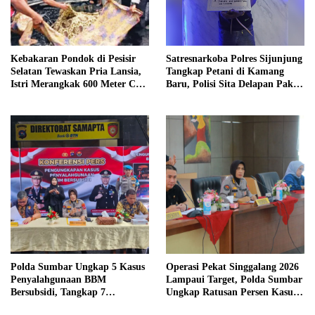
Kebakaran Pondok di Pesisir
Satresnarkoba Polres Sijunjung
Selatan Tewaskan Pria Lansia,
Tangkap Petani di Kamang
Istri Merangkak 600 Meter Cari
Baru, Polisi Sita Delapan Paket
Pertolongan
Diduga Sabu
Polda Sumbar Ungkap 5 Kasus
Operasi Pekat Singgalang 2026
Penyalahgunaan BBM
Lampaui Target, Polda Sumbar
Bersubsidi, Tangkap 7
Ungkap Ratusan Persen Kasus
Tersangka dan Sita 13.298 Liter
Kriminal