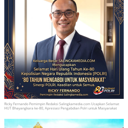
Ricky Fernando Pemimpin Redaksi Salingkamedia.com Ucapkan Selamat
HUT Bhayangkara ke-80, Apresiasi Pengabdian Polri untuk Masyarakat