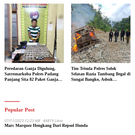
Bio Solar
Peredaran Ganja Digulung,
Tim Trisula Polres Solok
Satresnarkoba Polres Padang
Selatan Razia Tambang Ilegal di
Panjang Sita 82 Paket Ganja
Sungai Bangko, Asbuk
Kering Siap Edar di Tanah
Langsung Dimusnahkan
Datar
Popular Post
07/11/2023 12:23 AM
44819 Lihat
Marc Marquez Hengkang Dari Repsol Honda