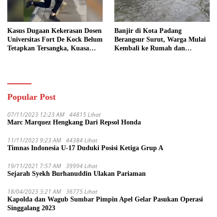
Kasus Dugaan Kekerasan Dosen
Banjir di Kota Padang
Universitas Fort De Kock Belum
Berangsur Surut, Warga Mulai
Tetapkan Tersangka, Kuasa
Kembali ke Rumah dan
Hukum Minta AG Segera
Bersihkan Lingkungan
Ditangkap
Popular Post
07/11/2023 12:23 AM
44815 Lihat
Marc Marquez Hengkang Dari Repsol Honda
11/11/2023 9:23 AM
44384 Lihat
Timnas Indonesia U-17 Duduki Posisi Ketiga Grup A
19/11/2021 7:57 AM
39994 Lihat
Sejarah Syekh Burhanuddin Ulakan Pariaman
18/04/2023 3:21 AM
36775 Lihat
Kapolda dan Wagub Sumbar Pimpin Apel Gelar Pasukan Operasi
Singgalang 2023