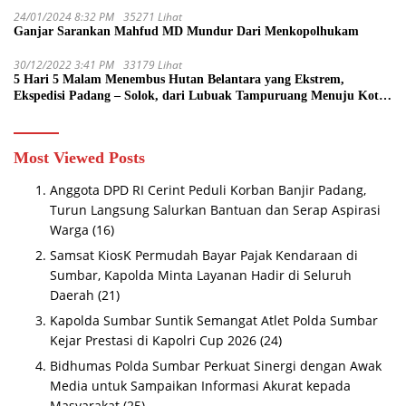
24/01/2024 8:32 PM
35271 Lihat
Ganjar Sarankan Mahfud MD Mundur Dari Menkopolhukam
30/12/2022 3:41 PM
33179 Lihat
5 Hari 5 Malam Menembus Hutan Belantara yang Ekstrem,
Ekspedisi Padang – Solok, dari Lubuak Tampuruang Menuju Koto
Sani Solok Temuan yang jadi Catatan
Most Viewed Posts
Anggota DPD RI Cerint Peduli Korban Banjir Padang,
Turun Langsung Salurkan Bantuan dan Serap Aspirasi
Warga
(16)
Samsat KiosK Permudah Bayar Pajak Kendaraan di
Sumbar, Kapolda Minta Layanan Hadir di Seluruh
Daerah
(21)
Kapolda Sumbar Suntik Semangat Atlet Polda Sumbar
Kejar Prestasi di Kapolri Cup 2026
(24)
Bidhumas Polda Sumbar Perkuat Sinergi dengan Awak
Media untuk Sampaikan Informasi Akurat kepada
Masyarakat
(25)