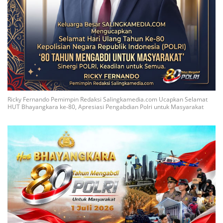
Ricky Fernando Pemimpin Redaksi Salingkamedia.com Ucapkan Selamat
HUT Bhayangkara ke-80, Apresiasi Pengabdian Polri untuk Masyarakat