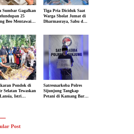
a Sumbar Gagalkan
Tiga Pria Diciduk Saat
elundupan 25
Warga Sholat Jumat di
ng Beo Mentawai,
Dharmasraya, Sabu dan
Pria Diamankan
Timbangan Digital
Disita
karan Pondok di
Satresnarkoba Polres
sir Selatan Tewaskan
Sijunjung Tangkap
Lansia, Istri
Petani di Kamang Baru,
ngkak 600 Meter
Polisi Sita Delapan
 Pertolongan
Paket Diduga Sabu
ular Post