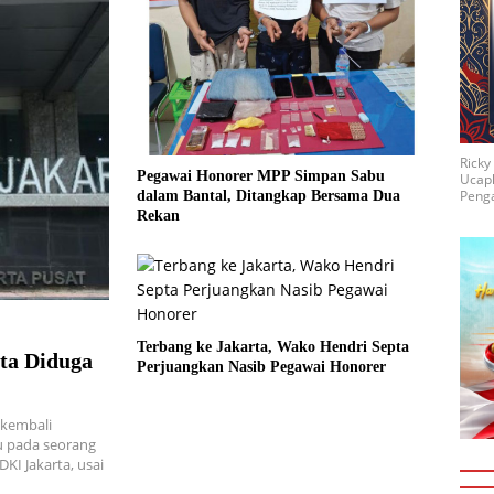
Rick
Pegawai Honorer MPP Simpan Sabu
Ucap
Penga
dalam Bantal, Ditangkap Bersama Dua
Rekan
Terbang ke Jakarta, Wako Hendri Septa
ta Diduga
Perjuangkan Nasib Pegawai Honorer
 kembali
ju pada seorang
KI Jakarta, usai