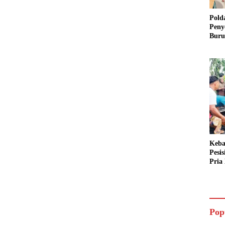
Pold
Peny
Buru
Dua 
Keba
Pesi
Pria 
Mera
Cari
Pop