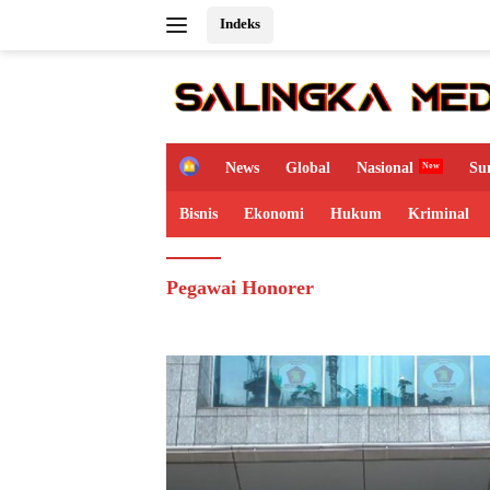
Langsung
Indeks
ke
konten
H
News
Global
Nasional
Su
o
m
Bisnis
Ekonomi
Hukum
Kriminal
e
Pegawai Honorer