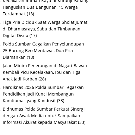
Kebakaran Rumah Kayu di Kuranji Padang
Hanguskan Dua Bangunan, 15 Warga
Terdampak
(13)
Tiga Pria Diciduk Saat Warga Sholat Jumat
di Dharmasraya, Sabu dan Timbangan
Digital Disita
(17)
Polda Sumbar Gagalkan Penyelundupan
25 Burung Beo Mentawai, Dua Pria
Diamankan
(18)
Jalan Minim Penerangan di Nagari Bawan
Kembali Picu Kecelakaan, Ibu dan Tiga
Anak Jadi Korban
(28)
Hardiknas 2026 Polda Sumbar Tegaskan
Pendidikan Jadi Kunci Membangun
Kamtibmas yang Kondusif
(33)
Bidhumas Polda Sumbar Perkuat Sinergi
dengan Awak Media untuk Sampaikan
Informasi Akurat kepada Masyarakat
(33)