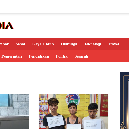
mbar
Sehat
Gaya Hidup
Olahraga
Teknologi
Travel
Pemerintah
Pendidikan
Politik
Sejarah