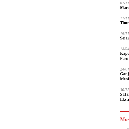
07/1
Marc
11/1
Timn
19/1
Seja
18/0
Kapo
Pasu
24/0
Ganj
Men
30/1
5 Ha
Ekst
Tamp
jadi
Mos