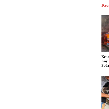
Rec
Keb
Kayu
Pada
Bang
Ter