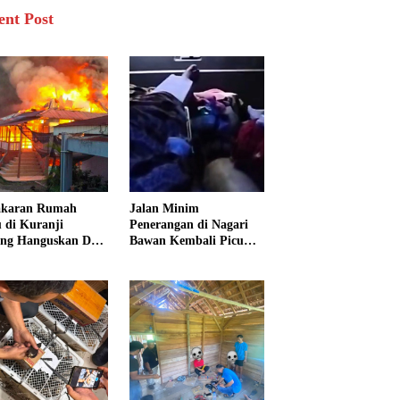
ent Post
akaran Rumah
Jalan Minim
 di Kuranji
Penerangan di Nagari
ng Hanguskan Dua
Bawan Kembali Picu
unan, 15 Warga
Kecelakaan, Ibu dan
dampak
Tiga Anak Jadi Korban