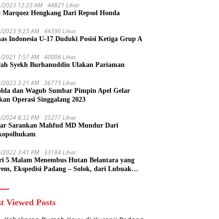
1/2023 12:23 AM
44821 Lihat
 Marquez Hengkang Dari Repsol Honda
1/2023 9:23 AM
44390 Lihat
as Indonesia U-17 Duduki Posisi Ketiga Grup A
1/2021 7:57 AM
40006 Lihat
rah Syekh Burhanuddin Ulakan Pariaman
4/2023 3:21 AM
36775 Lihat
lda dan Wagub Sumbar Pimpin Apel Gelar
kan Operasi Singgalang 2023
1/2024 8:32 PM
35277 Lihat
ar Sarankan Mahfud MD Mundur Dari
kopolhukam
2/2022 3:41 PM
33184 Lihat
ri 5 Malam Menembus Hutan Belantara yang
rem, Ekspedisi Padang – Solok, dari Lubuak
uruang Menuju Koto Sani Solok Temuan yang
 Catatan
t Viewed Posts