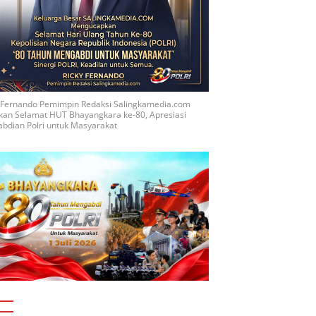
y Fernando Pemimpin Redaksi Salingkamedia.com
kan Selamat HUT Bhayangkara ke-80, Apresiasi
bdian Polri untuk Masyarakat