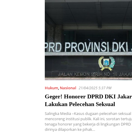
Hukum
,
Nasional
21/04/2025 5:37 PM
Geger! Honorer DPRD DKI Jakar
Lakukan Pelecehan Seksual
Salingka Media –Kasus dugaan pelecehan seksual
mencoreng institusi publik. Kali ini, sorotan tertu
tenaga honorer yang bekerja di lingkungan DPRD D
dirinya dilaporkan ke pihak…