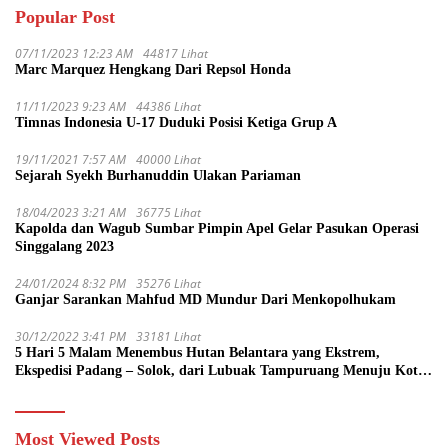
Popular Post
07/11/2023 12:23 AM
44817 Lihat
Marc Marquez Hengkang Dari Repsol Honda
11/11/2023 9:23 AM
44386 Lihat
Timnas Indonesia U-17 Duduki Posisi Ketiga Grup A
19/11/2021 7:57 AM
40000 Lihat
Sejarah Syekh Burhanuddin Ulakan Pariaman
18/04/2023 3:21 AM
36775 Lihat
Kapolda dan Wagub Sumbar Pimpin Apel Gelar Pasukan Operasi
Singgalang 2023
24/01/2024 8:32 PM
35276 Lihat
Ganjar Sarankan Mahfud MD Mundur Dari Menkopolhukam
30/12/2022 3:41 PM
33181 Lihat
5 Hari 5 Malam Menembus Hutan Belantara yang Ekstrem,
Ekspedisi Padang – Solok, dari Lubuak Tampuruang Menuju Koto
Sani Solok Temuan yang jadi Catatan
Most Viewed Posts