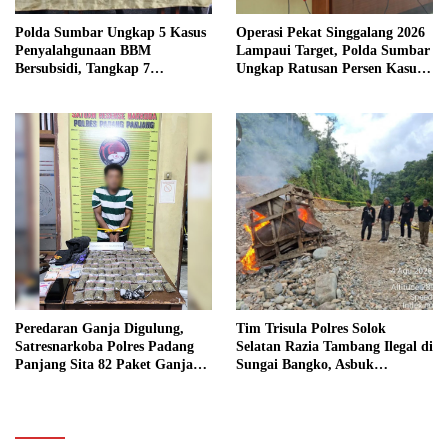
Polda Sumbar Ungkap 5 Kasus
Operasi Pekat Singgalang 2026
Penyalahgunaan BBM
Lampaui Target, Polda Sumbar
Bersubsidi, Tangkap 7
Ungkap Ratusan Persen Kasus
Tersangka dan Sita 13.298 Liter
Kriminal
Bio Solar
Peredaran Ganja Digulung,
Tim Trisula Polres Solok
Satresnarkoba Polres Padang
Selatan Razia Tambang Ilegal di
Panjang Sita 82 Paket Ganja
Sungai Bangko, Asbuk
Kering Siap Edar di Tanah
Langsung Dimusnahkan
Datar