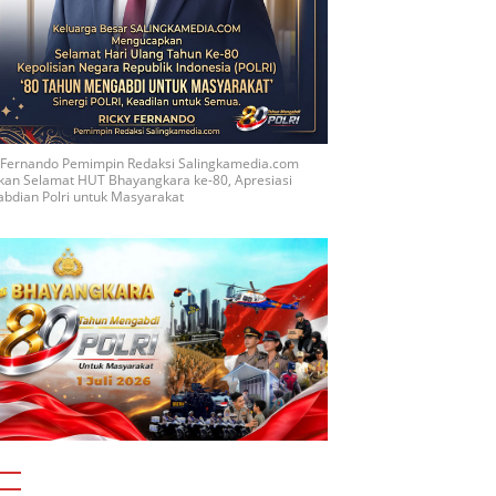
y Fernando Pemimpin Redaksi Salingkamedia.com
kan Selamat HUT Bhayangkara ke-80, Apresiasi
bdian Polri untuk Masyarakat