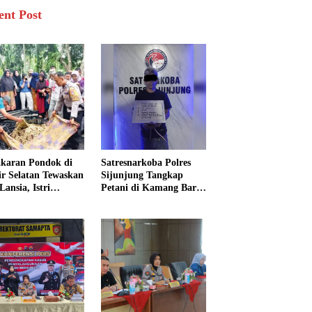
ent Post
karan Pondok di
Satresnarkoba Polres
sir Selatan Tewaskan
Sijunjung Tangkap
Lansia, Istri
Petani di Kamang Baru,
ngkak 600 Meter
Polisi Sita Delapan
 Pertolongan
Paket Diduga Sabu