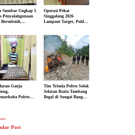
a Sumbar Ungkap 5
Operasi Pekat
s Penyalahgunaan
Singgalang 2026
Bersubsidi,
Lampaui Target, Polda
kap 7 Tersangka
Sumbar Ungkap
ita 13.298 Liter
Ratusan Persen Kasus
Solar
Kriminal
daran Ganja
Tim Trisula Polres Solok
lung,
Selatan Razia Tambang
esnarkoba Polres
Ilegal di Sungai Bangko,
ng Panjang Sita 82
Asbuk Langsung
t Ganja Kering
Dimusnahkan
 Edar di Tanah
r
ular Post