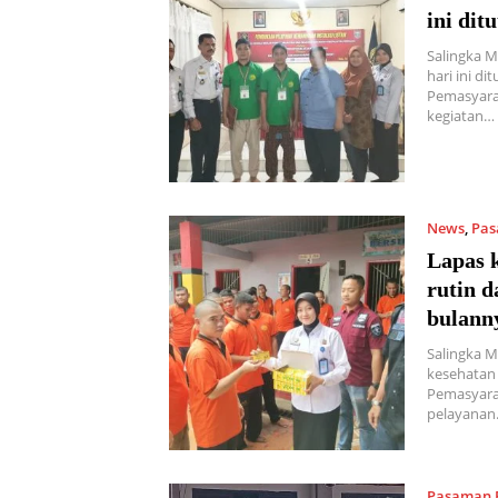
ini dit
Salingka Me
hari ini d
Pemasyarak
kegiatan…
News
,
Pas
Lapas k
rutin d
bulann
Salingka M
kesehatan 
Pemasyarak
pelayana
Pasaman 