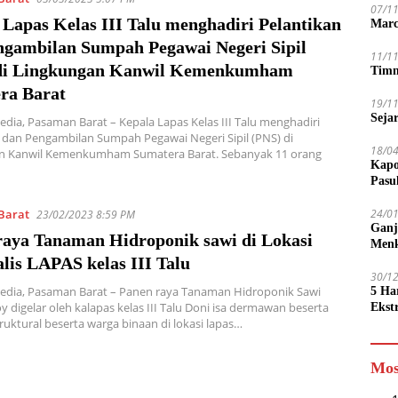
07/1
Lapas Kelas III Talu menghadiri Pelantikan
Marc
ngambilan Sumpah Pegawai Negeri Sipil
11/1
di Lingkungan Kanwil Kemenkumham
Timn
ra Barat
19/1
Seja
edia, Pasaman Barat – Kepala Lapas Kelas III Talu menghadiri
 dan Pengambilan Sumpah Pegawai Negeri Sipil (PNS) di
18/0
n Kanwil Kemenkumham Sumatera Barat. Sebanyak 11 orang
Kapo
Pasu
24/0
Barat
23/02/2023 8:59 PM
Ganj
raya Tanaman Hidroponik sawi di Lokasi
Men
lis LAPAS kelas III Talu
30/1
Media, Pasaman Barat – Panen raya Tanaman Hidroponik Sawi
5 Ha
y digelar oleh kalapas kelas III Talu Doni isa dermawan beserta
Ekst
ruktural beserta warga binaan di lokasi lapas…
Tamp
jadi
Mos