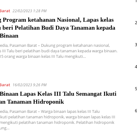
Barat
22/02/2023 1:28 PM
 Program ketahanan Nasional, Lapas kelas
lu beri Pelatihan Budi Daya Tanaman kepada
Binaan
edia, Pasaman Barat – Dukung program ketahanan nasional,
s III Talu beri pelatihan budi daya tanaman kepada warga binaan.
5 orang warga binaan kelas III Talu mengikuti…
Barat
16/02/2023 9:26 PM
Binaan Lapas Kelas III Talu Semangat Ikuti
han Tanaman Hidroponik
edia, Pasaman Barat – Warga binaan lapas kelas III Talu
kuti pelatihan tanaman hidroponik, warga binaan lapas kelas III
engikuti pelatihan tanaman hidroponik. Pelatihan hidroponik
sung…