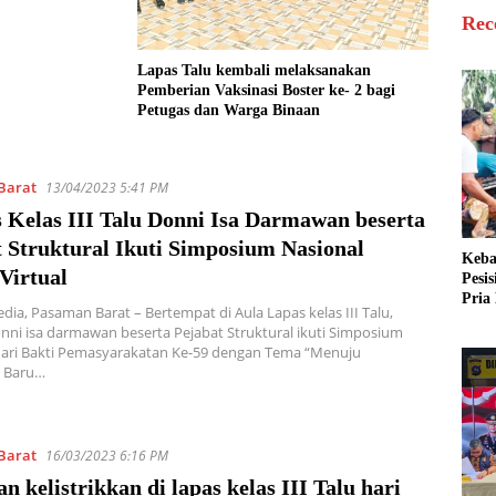
Rec
Lapas Talu kembali melaksanakan
Pemberian Vaksinasi Boster ke- 2 bagi
Petugas dan Warga Binaan
Barat
13/04/2023 5:41 PM
 Kelas III Talu Donni Isa Darmawan beserta
 Struktural Ikuti Simposium Nasional
Keba
Virtual
Pesi
Pria 
dia, Pasaman Barat – Bertempat di Aula Lapas kelas III Talu,
Mera
nni isa darmawan beserta Pejabat Struktural ikuti Simposium
Cari
Hari Bakti Pemasyarakatan Ke-59 dengan Tema “Menuju
 Baru…
Barat
16/03/2023 6:16 PM
an kelistrikkan di lapas kelas III Talu hari