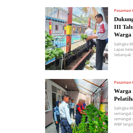
Pasaman 
Dukung
III Ta
Warga 
Salingka M
Lapas kela
Sebanyak 1
Pasaman 
Warga 
Pelati
Salingka M
semangat i
semangat m
WBP lang