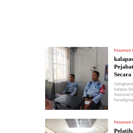
Pasaman 
kalapas
Pejabat
Secara 
Salingkame
kalapas Do
Nasional 
Paradigma
Pasaman 
Pelatih