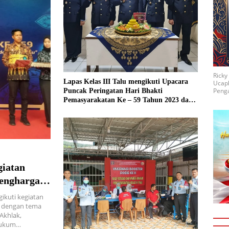
Rick
Lapas Kelas III Talu mengikuti Upacara
Ucap
Penga
Puncak Peringatan Hari Bhakti
Pemasyarakatan Ke – 59 Tahun 2023 dan
Halal Bihalal secara virtual
giatan
Penghargaan
gikuti kegiatan
9 dengan tema
Akhlak,
 hukum…