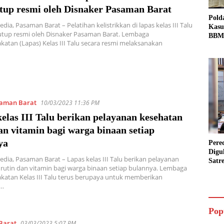
utup resmi oleh Disnaker Pasaman Barat
Pold
dia, Pasaman Barat – Pelatihan kelistrikkan di lapas kelas III Talu
Kasu
itutup resmi oleh Disnaker Pasaman Barat. Lembaga
BBM 
atan (Lapas) Kelas III Talu secara resmi melaksanakan
Tang
dan S
Bio 
aman Barat
10/03/2023 11:36 PM
elas III Talu berikan pelayanan kesehatan
an vitamin bagi warga binaan setiap
ya
Pere
Digu
edia, Pasaman Barat – Lapas kelas III Talu berikan pelayanan
Satr
rutin dan vitamin bagi warga binaan setiap bulannya. Lembaga
Pada
atan Kelas III Talu terus berupaya untuk memberikan
Pake
n…
Siap
Data
Pop
Barat
03/03/2023 5:07 PM