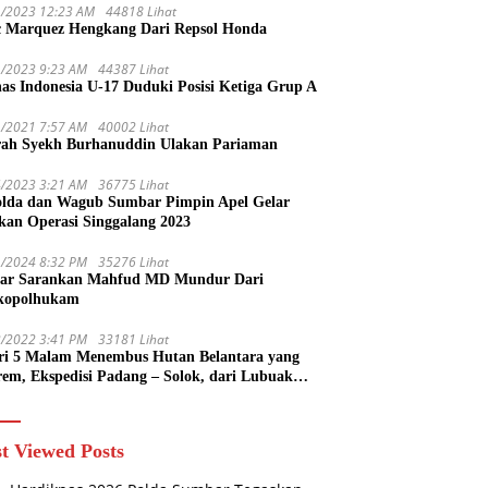
1/2023 12:23 AM
44818 Lihat
 Marquez Hengkang Dari Repsol Honda
1/2023 9:23 AM
44387 Lihat
as Indonesia U-17 Duduki Posisi Ketiga Grup A
1/2021 7:57 AM
40002 Lihat
rah Syekh Burhanuddin Ulakan Pariaman
4/2023 3:21 AM
36775 Lihat
lda dan Wagub Sumbar Pimpin Apel Gelar
kan Operasi Singgalang 2023
1/2024 8:32 PM
35276 Lihat
ar Sarankan Mahfud MD Mundur Dari
kopolhukam
2/2022 3:41 PM
33181 Lihat
ri 5 Malam Menembus Hutan Belantara yang
rem, Ekspedisi Padang – Solok, dari Lubuak
uruang Menuju Koto Sani Solok Temuan yang
 Catatan
t Viewed Posts