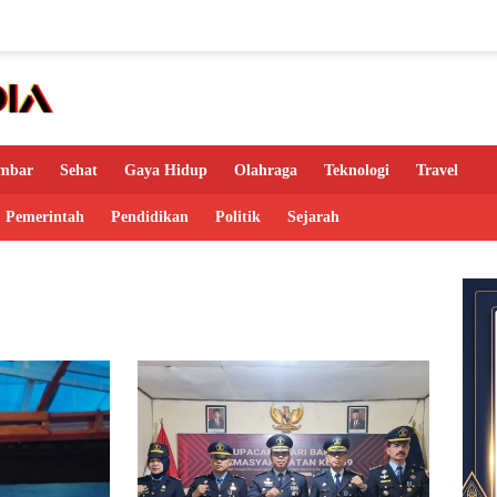
mbar
Sehat
Gaya Hidup
Olahraga
Teknologi
Travel
Pemerintah
Pendidikan
Politik
Sejarah