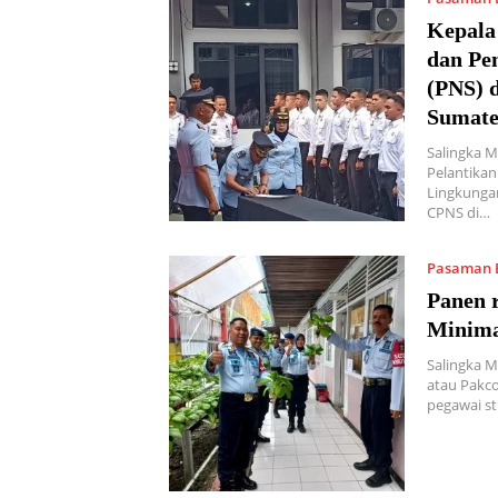
Kepala 
dan Pe
(PNS) 
Sumate
Salingka M
Pelantikan
Lingkunga
CPNS di…
Pasaman 
Panen 
Minima
Salingka 
atau Pakco
pegawai st