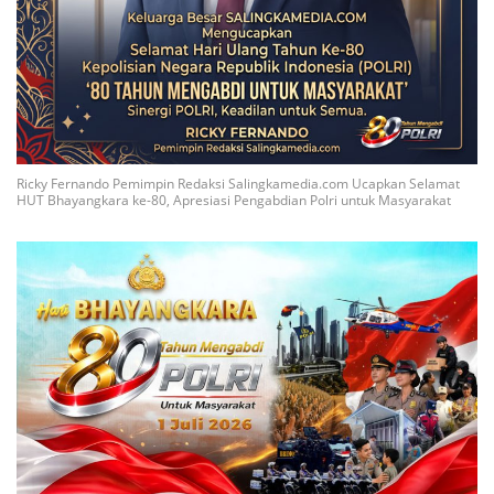
Ricky Fernando Pemimpin Redaksi Salingkamedia.com Ucapkan Selamat
HUT Bhayangkara ke-80, Apresiasi Pengabdian Polri untuk Masyarakat