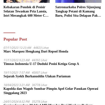
Kebakaran Pondok di Pesisir
Satresnarkoba Polres Sijunjung
Selatan Tewaskan Pria Lansia,
Tangkap Petani di Kamang
Istri Merangkak 600 Meter Cari
Baru, Polisi Sita Delapan Paket
Pertolongan
Diduga Sabu
Popular Post
07/11/2023 12:23 AM
44823 Lihat
Marc Marquez Hengkang Dari Repsol Honda
11/11/2023 9:23 AM
44392 Lihat
Timnas Indonesia U-17 Duduki Posisi Ketiga Grup A
19/11/2021 7:57 AM
40007 Lihat
Sejarah Syekh Burhanuddin Ulakan Pariaman
18/04/2023 3:21 AM
36778 Lihat
Kapolda dan Wagub Sumbar Pimpin Apel Gelar Pasukan Operasi
Singgalang 2023
24/01/2024 8:32 PM
35278 Lihat