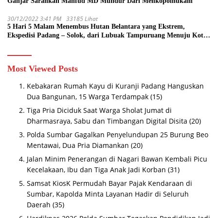
Ganjar Sarankan Mahfud MD Mundur Dari Menkopolhukam
30/12/2022 3:41 PM
33185 Lihat
5 Hari 5 Malam Menembus Hutan Belantara yang Ekstrem,
Ekspedisi Padang – Solok, dari Lubuak Tampuruang Menuju Koto
Sani Solok Temuan yang jadi Catatan
Most Viewed Posts
Kebakaran Rumah Kayu di Kuranji Padang Hanguskan
Dua Bangunan, 15 Warga Terdampak
(15)
Tiga Pria Diciduk Saat Warga Sholat Jumat di
Dharmasraya, Sabu dan Timbangan Digital Disita
(20)
Polda Sumbar Gagalkan Penyelundupan 25 Burung Beo
Mentawai, Dua Pria Diamankan
(20)
Jalan Minim Penerangan di Nagari Bawan Kembali Picu
Kecelakaan, Ibu dan Tiga Anak Jadi Korban
(31)
Samsat KiosK Permudah Bayar Pajak Kendaraan di
Sumbar, Kapolda Minta Layanan Hadir di Seluruh
Daerah
(35)