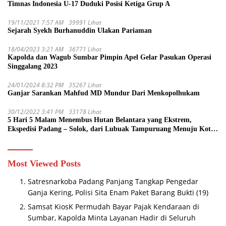
Timnas Indonesia U-17 Duduki Posisi Ketiga Grup A
19/11/2021 7:57 AM
39991 Lihat
Sejarah Syekh Burhanuddin Ulakan Pariaman
18/04/2023 3:21 AM
36771 Lihat
Kapolda dan Wagub Sumbar Pimpin Apel Gelar Pasukan Operasi
Singgalang 2023
24/01/2024 8:32 PM
35267 Lihat
Ganjar Sarankan Mahfud MD Mundur Dari Menkopolhukam
30/12/2022 3:41 PM
33178 Lihat
5 Hari 5 Malam Menembus Hutan Belantara yang Ekstrem,
Ekspedisi Padang – Solok, dari Lubuak Tampuruang Menuju Koto
Sani Solok Temuan yang jadi Catatan
Most Viewed Posts
Satresnarkoba Padang Panjang Tangkap Pengedar
Ganja Kering, Polisi Sita Enam Paket Barang Bukti
(19)
Samsat KiosK Permudah Bayar Pajak Kendaraan di
Sumbar, Kapolda Minta Layanan Hadir di Seluruh