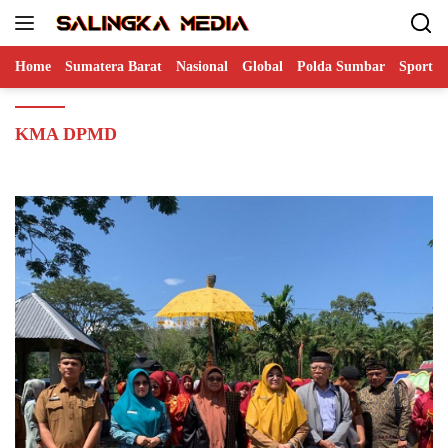
Langsung
ke
konten
Home
Sumatera Barat
Nasional
Global
Polda Sumbar
Sports
KMA DPMD