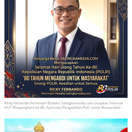
Ricky Fernando Pemimpin Redaksi Salingkamedia.com Ucapkan Selamat
HUT Bhayangkara ke-80, Apresiasi Pengabdian Polri untuk Masyarakat