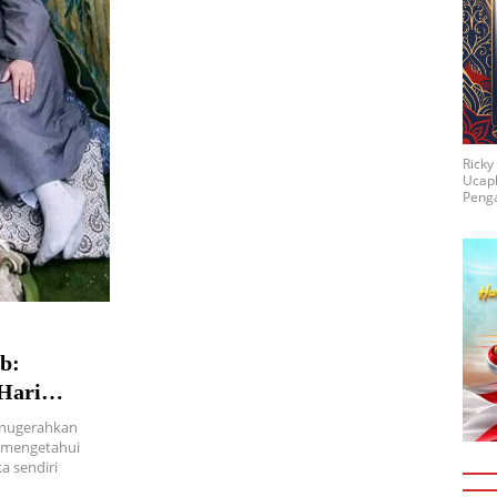
Rick
Ucap
Penga
b:
Hari
ianugerahkan
 mengetahui
a sendiri