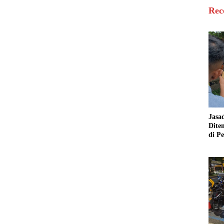
Rec
Jasa
Dit
di P
Jamb