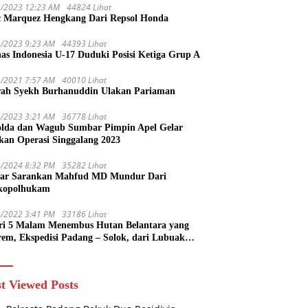
1/2023 12:23 AM
44824 Lihat
 Marquez Hengkang Dari Repsol Honda
1/2023 9:23 AM
44393 Lihat
as Indonesia U-17 Duduki Posisi Ketiga Grup A
1/2021 7:57 AM
40010 Lihat
rah Syekh Burhanuddin Ulakan Pariaman
4/2023 3:21 AM
36778 Lihat
lda dan Wagub Sumbar Pimpin Apel Gelar
kan Operasi Singgalang 2023
1/2024 8:32 PM
35282 Lihat
ar Sarankan Mahfud MD Mundur Dari
kopolhukam
2/2022 3:41 PM
33186 Lihat
ri 5 Malam Menembus Hutan Belantara yang
rem, Ekspedisi Padang – Solok, dari Lubuak
uruang Menuju Koto Sani Solok Temuan yang
 Catatan
t Viewed Posts