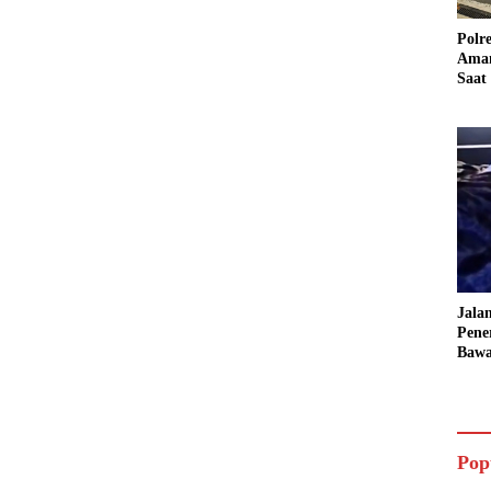
Polr
Aman
Saat
Cega
Bala
Jala
Pene
Bawa
Kece
Tiga
Pop