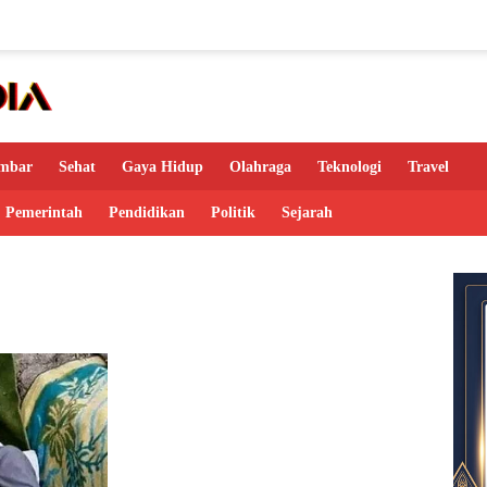
mbar
Sehat
Gaya Hidup
Olahraga
Teknologi
Travel
Pemerintah
Pendidikan
Politik
Sejarah