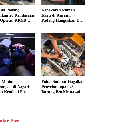
esta Padang
Kebakaran Rumah
kan 20 Kendaraan
Kayu di Kuranji
 Operasi KRYD
Padang Hanguskan Dua
h Tawuran dan
Bangunan, 15 Warga
p Liar
Terdampak
n Minim
Polda Sumbar Gagalkan
rangan di Nagari
Penyelundupan 25
n Kembali Picu
Burung Beo Mentawai,
lakaan, Ibu dan
Dua Pria Diamankan
 Anak Jadi Korban
ular Post