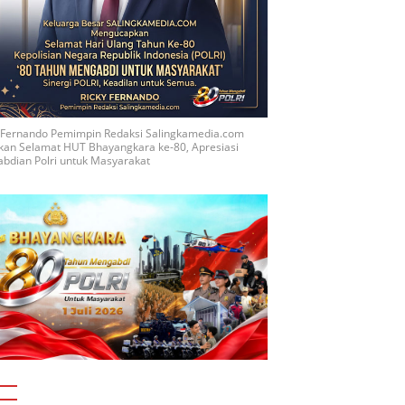
y Fernando Pemimpin Redaksi Salingkamedia.com
kan Selamat HUT Bhayangkara ke-80, Apresiasi
bdian Polri untuk Masyarakat