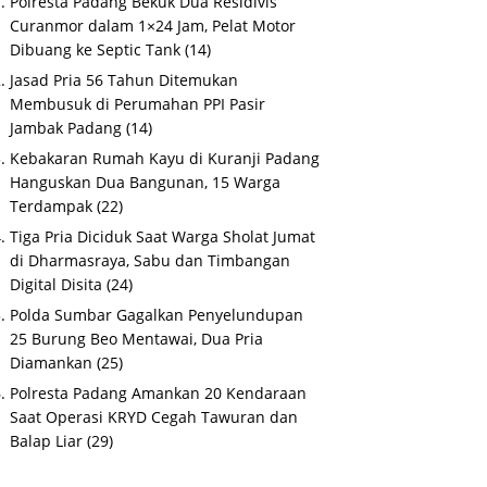
Polresta Padang Bekuk Dua Residivis
Curanmor dalam 1×24 Jam, Pelat Motor
Dibuang ke Septic Tank
(14)
Jasad Pria 56 Tahun Ditemukan
Membusuk di Perumahan PPI Pasir
Jambak Padang
(14)
Kebakaran Rumah Kayu di Kuranji Padang
Hanguskan Dua Bangunan, 15 Warga
Terdampak
(22)
Tiga Pria Diciduk Saat Warga Sholat Jumat
di Dharmasraya, Sabu dan Timbangan
Digital Disita
(24)
Polda Sumbar Gagalkan Penyelundupan
25 Burung Beo Mentawai, Dua Pria
Diamankan
(25)
Polresta Padang Amankan 20 Kendaraan
Saat Operasi KRYD Cegah Tawuran dan
Balap Liar
(29)