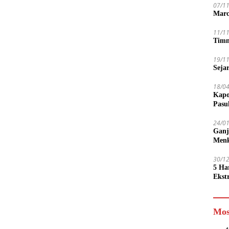
07/1
Marc
11/1
Timn
19/1
Seja
18/0
Kapo
Pasu
24/0
Ganj
Men
30/1
5 Ha
Ekst
Tamp
jadi
Mos