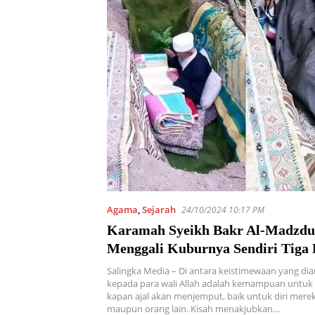
Agama
,
Sejarah
24/10/2024 10:17 PM
Karamah Syeikh Bakr Al-Madzdu
Menggali Kuburnya Sendiri Tiga 
Sebelum Wafat
Salingka Media – Di antara keistimewaan yang d
kepada para wali Allah adalah kemampuan untuk
kapan ajal akan menjemput, baik untuk diri merek
maupun orang lain. Kisah menakjubkan…