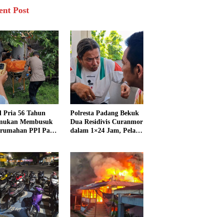
ent Post
d Pria 56 Tahun
Polresta Padang Bekuk
emukan Membusuk
Dua Residivis Curanmor
erumahan PPI Pasir
dalam 1×24 Jam, Pelat
ak Padang
Motor Dibuang ke
Septic Tank