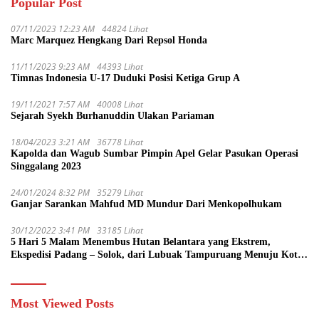
Popular Post
07/11/2023 12:23 AM
44824 Lihat
Marc Marquez Hengkang Dari Repsol Honda
11/11/2023 9:23 AM
44393 Lihat
Timnas Indonesia U-17 Duduki Posisi Ketiga Grup A
19/11/2021 7:57 AM
40008 Lihat
Sejarah Syekh Burhanuddin Ulakan Pariaman
18/04/2023 3:21 AM
36778 Lihat
Kapolda dan Wagub Sumbar Pimpin Apel Gelar Pasukan Operasi
Singgalang 2023
24/01/2024 8:32 PM
35279 Lihat
Ganjar Sarankan Mahfud MD Mundur Dari Menkopolhukam
30/12/2022 3:41 PM
33185 Lihat
5 Hari 5 Malam Menembus Hutan Belantara yang Ekstrem,
Ekspedisi Padang – Solok, dari Lubuak Tampuruang Menuju Koto
Sani Solok Temuan yang jadi Catatan
Most Viewed Posts