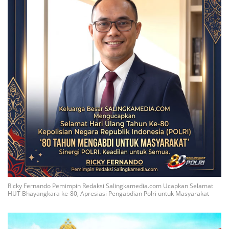
Ricky Fernando Pemimpin Redaksi Salingkamedia.com Ucapkan Selamat
HUT Bhayangkara ke-80, Apresiasi Pengabdian Polri untuk Masyarakat