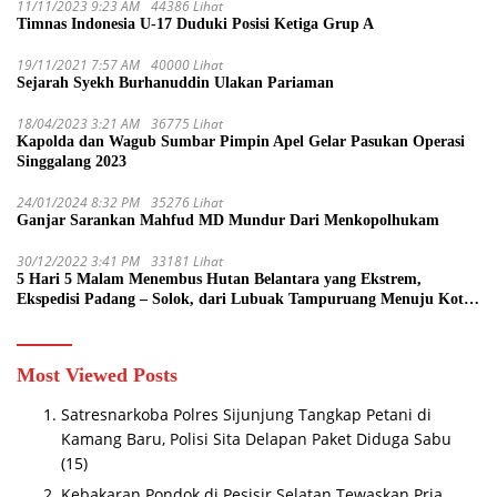
11/11/2023 9:23 AM
44386 Lihat
Timnas Indonesia U-17 Duduki Posisi Ketiga Grup A
19/11/2021 7:57 AM
40000 Lihat
Sejarah Syekh Burhanuddin Ulakan Pariaman
18/04/2023 3:21 AM
36775 Lihat
Kapolda dan Wagub Sumbar Pimpin Apel Gelar Pasukan Operasi
Singgalang 2023
24/01/2024 8:32 PM
35276 Lihat
Ganjar Sarankan Mahfud MD Mundur Dari Menkopolhukam
30/12/2022 3:41 PM
33181 Lihat
5 Hari 5 Malam Menembus Hutan Belantara yang Ekstrem,
Ekspedisi Padang – Solok, dari Lubuak Tampuruang Menuju Koto
Sani Solok Temuan yang jadi Catatan
Most Viewed Posts
Satresnarkoba Polres Sijunjung Tangkap Petani di
Kamang Baru, Polisi Sita Delapan Paket Diduga Sabu
(15)
Kebakaran Pondok di Pesisir Selatan Tewaskan Pria