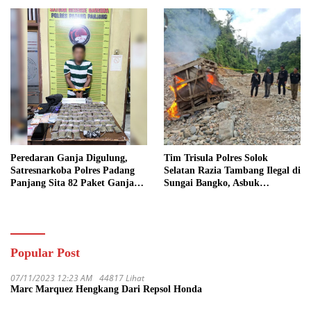
Bio Solar
Peredaran Ganja Digulung,
Tim Trisula Polres Solok
Satresnarkoba Polres Padang
Selatan Razia Tambang Ilegal di
Panjang Sita 82 Paket Ganja
Sungai Bangko, Asbuk
Kering Siap Edar di Tanah
Langsung Dimusnahkan
Datar
Popular Post
07/11/2023 12:23 AM
44817 Lihat
Marc Marquez Hengkang Dari Repsol Honda