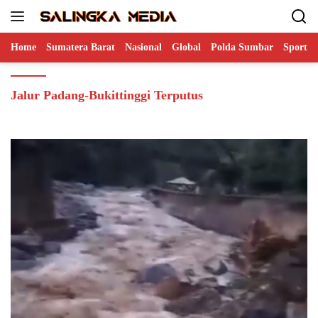
Langsung
ke
konten
Home
Sumatera Barat
Nasional
Global
Polda Sumbar
Sports
Jalur Padang-Bukittinggi Terputus