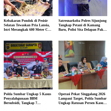
Kebakaran Pondok di Pesisir
Satresnarkoba Polres Sijunjung
Selatan Tewaskan Pria Lansia,
Tangkap Petani di Kamang
Istri Merangkak 600 Meter Cari
Baru, Polisi Sita Delapan Paket
Pertolongan
Diduga Sabu
Polda Sumbar Ungkap 5 Kasus
Operasi Pekat Singgalang 2026
Penyalahgunaan BBM
Lampaui Target, Polda Sumbar
Bersubsidi, Tangkap 7
Ungkap Ratusan Persen Kasus
Tersangka dan Sita 13.298 Liter
Kriminal