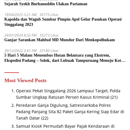
Sejarah Syekh Burhanuddin Ulakan Pariaman
18/04/2023 3:21 AM
36775 Lihat
Kapolda dan Wagub Sumbar Pimpin Apel Gelar Pasukan Operasi
Singgalang 2023
24/01/2024 8:32 PM
35273 Lihat
Ganjar Sarankan Mahfud MD Mundur Dari Menkopolhukam
30/12/2022 3:41 PM
33180 Lihat
5 Hari 5 Malam Menembus Hutan Belantara yang Ekstrem,
Ekspedisi Padang – Solok, dari Lubuak Tampuruang Menuju Koto
Sani Solok Temuan yang jadi Catatan
Most Viewed Posts
Operasi Pekat Singgalang 2026 Lampaui Target, Polda
Sumbar Ungkap Ratusan Persen Kasus Kriminal
(21)
Peredaran Ganja Digulung, Satresnarkoba Polres
Padang Panjang Sita 82 Paket Ganja Kering Siap Edar di
Tanah Datar
(22)
Samsat KiosK Permudah Bayar Pajak Kendaraan di