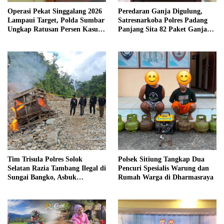
Operasi Pekat Singgalang 2026
Peredaran Ganja Digulung,
Lampaui Target, Polda Sumbar
Satresnarkoba Polres Padang
Ungkap Ratusan Persen Kasus
Panjang Sita 82 Paket Ganja
Kriminal
Kering Siap Edar di Tanah
Datar
Tim Trisula Polres Solok
Polsek Sitiung Tangkap Dua
Selatan Razia Tambang Ilegal di
Pencuri Spesialis Warung dan
Sungai Bangko, Asbuk
Rumah Warga di Dharmasraya
Langsung Dimusnahkan