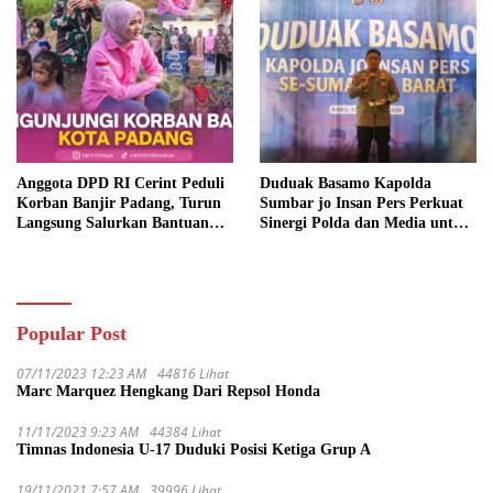
Anggota DPD RI Cerint Peduli
Duduak Basamo Kapolda
Korban Banjir Padang, Turun
Sumbar jo Insan Pers Perkuat
Langsung Salurkan Bantuan
Sinergi Polda dan Media untuk
dan Serap Aspirasi Warga
Pelayanan Masyarakat
Popular Post
07/11/2023 12:23 AM
44816 Lihat
Marc Marquez Hengkang Dari Repsol Honda
11/11/2023 9:23 AM
44384 Lihat
Timnas Indonesia U-17 Duduki Posisi Ketiga Grup A
19/11/2021 7:57 AM
39996 Lihat