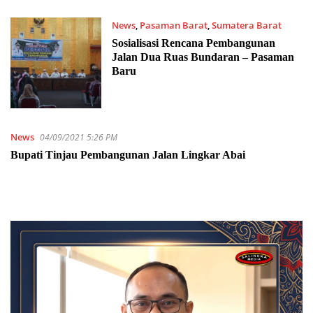
News
,
Pasaman Barat
,
Sumatera Barat
31/12/2021 5:33 PM
Sosialisasi Rencana Pembangunan
Jalan Dua Ruas Bundaran – Pasaman
Baru
News
04/09/2021 5:26 PM
Bupati Tinjau Pembangunan Jalan Lingkar Abai