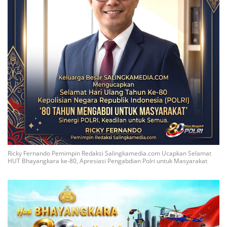
Ricky Fernando Pemimpin Redaksi Salingkamedia.com Ucapkan Selamat
HUT Bhayangkara ke-80, Apresiasi Pengabdian Polri untuk Masyarakat