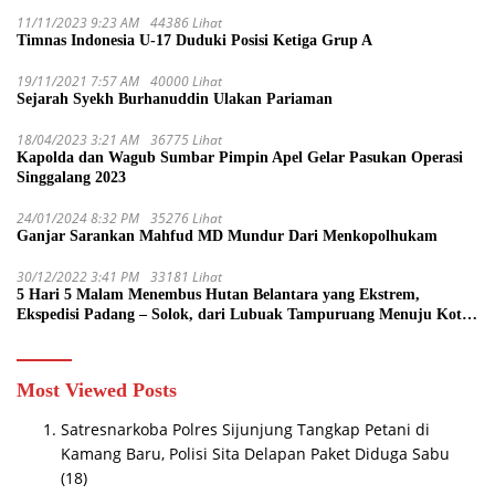
11/11/2023 9:23 AM
44386 Lihat
Timnas Indonesia U-17 Duduki Posisi Ketiga Grup A
19/11/2021 7:57 AM
40000 Lihat
Sejarah Syekh Burhanuddin Ulakan Pariaman
18/04/2023 3:21 AM
36775 Lihat
Kapolda dan Wagub Sumbar Pimpin Apel Gelar Pasukan Operasi
Singgalang 2023
24/01/2024 8:32 PM
35276 Lihat
Ganjar Sarankan Mahfud MD Mundur Dari Menkopolhukam
30/12/2022 3:41 PM
33181 Lihat
5 Hari 5 Malam Menembus Hutan Belantara yang Ekstrem,
Ekspedisi Padang – Solok, dari Lubuak Tampuruang Menuju Koto
Sani Solok Temuan yang jadi Catatan
Most Viewed Posts
Satresnarkoba Polres Sijunjung Tangkap Petani di
Kamang Baru, Polisi Sita Delapan Paket Diduga Sabu
(18)