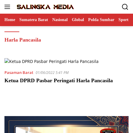
Langsung
ke
konten
Home
Sumatera Barat
Nasional
Global
Polda Sumbar
Sports
Harla Pancasila
Pasaman Barat
01/06/2022 5:41 PM
Ketua DPRD Pasbar Peringati Harla Pancasila