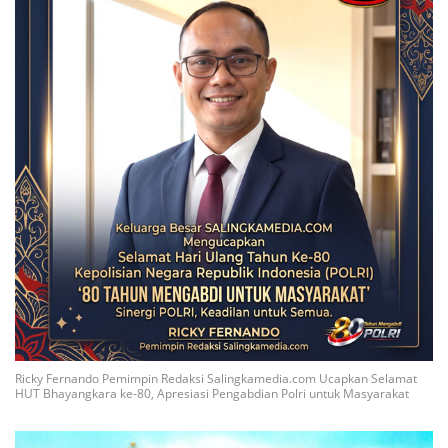
Ricky Fernando Pemimpin Redaksi Salingkamedia.com Ucapkan Selamat
HUT Bhayangkara ke-80, Apresiasi Pengabdian Polri untuk Masyarakat