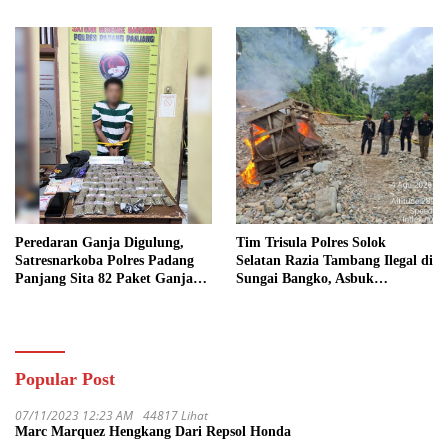
Tersangka dan Sita 13.298 Liter
Kriminal
Bio Solar
Peredaran Ganja Digulung,
Tim Trisula Polres Solok
Satresnarkoba Polres Padang
Selatan Razia Tambang Ilegal di
Panjang Sita 82 Paket Ganja
Sungai Bangko, Asbuk
Kering Siap Edar di Tanah
Langsung Dimusnahkan
Datar
Popular Post
07/11/2023 12:23 AM
44817 Lihat
Marc Marquez Hengkang Dari Repsol Honda