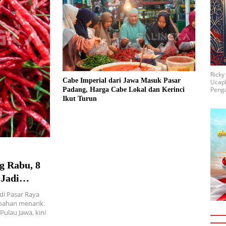
Rick
Cabe Imperial dari Jawa Masuk Pasar
Ucap
Penga
Padang, Harga Cabe Lokal dan Kerinci
Ikut Turun
g Rabu, 8
 Jadi
ukai
di Pasar Raya
bahan menarik.
ulau Jawa, kini