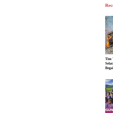
Rec
Tim 
Sela
Ileg
Asbu
Dim