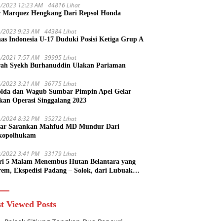
1/2023 12:23 AM
44816 Lihat
 Marquez Hengkang Dari Repsol Honda
1/2023 9:23 AM
44384 Lihat
as Indonesia U-17 Duduki Posisi Ketiga Grup A
1/2021 7:57 AM
39995 Lihat
rah Syekh Burhanuddin Ulakan Pariaman
4/2023 3:21 AM
36775 Lihat
lda dan Wagub Sumbar Pimpin Apel Gelar
kan Operasi Singgalang 2023
1/2024 8:32 PM
35272 Lihat
ar Sarankan Mahfud MD Mundur Dari
kopolhukam
2/2022 3:41 PM
33179 Lihat
ri 5 Malam Menembus Hutan Belantara yang
rem, Ekspedisi Padang – Solok, dari Lubuak
uruang Menuju Koto Sani Solok Temuan yang
 Catatan
t Viewed Posts