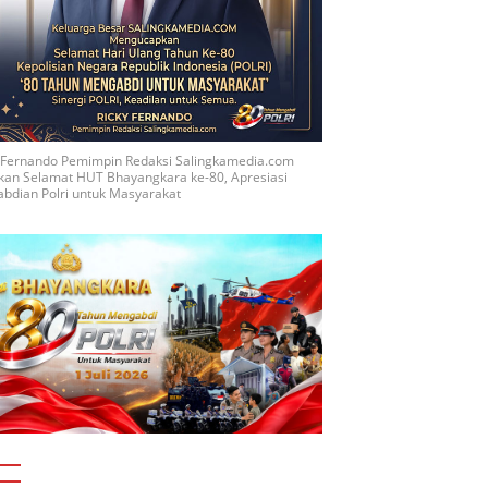
y Fernando Pemimpin Redaksi Salingkamedia.com
kan Selamat HUT Bhayangkara ke-80, Apresiasi
bdian Polri untuk Masyarakat