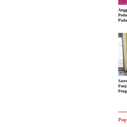
Angg
Pedu
Pada
Lang
Bant
Aspi
Satr
Panj
Peng
Poli
Bara
Pop