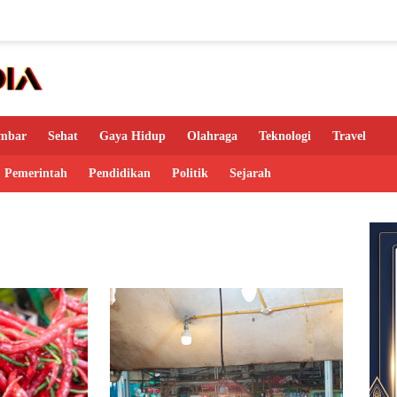
mbar
Sehat
Gaya Hidup
Olahraga
Teknologi
Travel
Pemerintah
Pendidikan
Politik
Sejarah