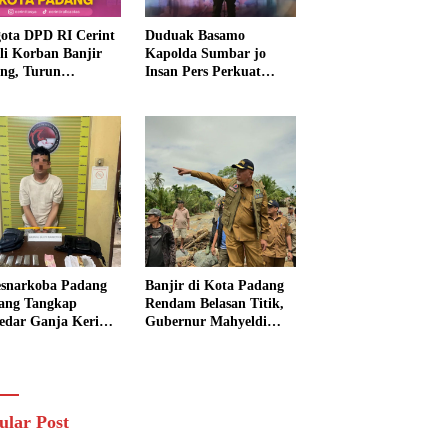
ota DPD RI Cerint
Duduak Basamo
li Korban Banjir
Kapolda Sumbar jo
ng, Turun
Insan Pers Perkuat
sung Salurkan
Sinergi Polda dan Media
uan dan Serap
untuk Pelayanan
rasi Warga
Masyarakat
esnarkoba Padang
Banjir di Kota Padang
ang Tangkap
Rendam Belasan Titik,
edar Ganja Kering,
Gubernur Mahyeldi
si Sita Enam Paket
Instruksikan Alat Berat
ng Bukti
Segera Turun
ular Post