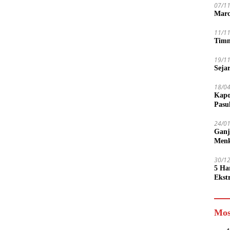
07/1
Marc
11/1
Timn
19/1
Seja
18/0
Kapo
Pasu
24/0
Ganj
Men
30/1
5 Ha
Ekst
Tamp
jadi
Mos