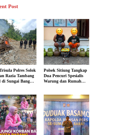
ent Post
Trisula Polres Solok
Polsek Sitiung Tangkap
tan Razia Tambang
Dua Pencuri Spesialis
al di Sungai Bangko,
Warung dan Rumah
k Langsung
Warga di Dharmasraya
usnahkan