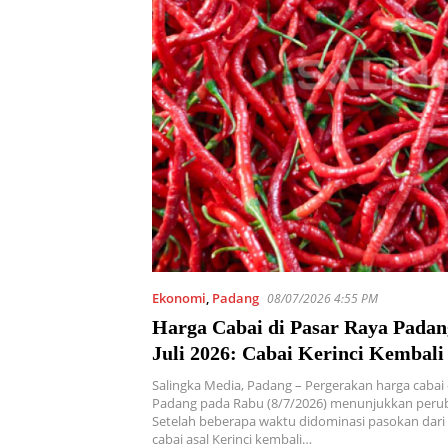
Ekonomi
,
Padang
08/07/2026 4:55 PM
Harga Cabai di Pasar Raya Padan
Juli 2026: Cabai Kerinci Kembali
Primadona, Murah dan Pedas Dis
Salingka Media, Padang – Pergerakan harga cabai 
Konsumen
Padang pada Rabu (8/7/2026) menunjukkan peru
Setelah beberapa waktu didominasi pasokan dari P
cabai asal Kerinci kembali…