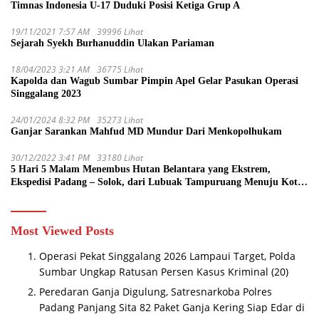
Timnas Indonesia U-17 Duduki Posisi Ketiga Grup A
19/11/2021 7:57 AM
39996 Lihat
Sejarah Syekh Burhanuddin Ulakan Pariaman
18/04/2023 3:21 AM
36775 Lihat
Kapolda dan Wagub Sumbar Pimpin Apel Gelar Pasukan Operasi
Singgalang 2023
24/01/2024 8:32 PM
35273 Lihat
Ganjar Sarankan Mahfud MD Mundur Dari Menkopolhukam
30/12/2022 3:41 PM
33180 Lihat
5 Hari 5 Malam Menembus Hutan Belantara yang Ekstrem,
Ekspedisi Padang – Solok, dari Lubuak Tampuruang Menuju Koto
Sani Solok Temuan yang jadi Catatan
Most Viewed Posts
Operasi Pekat Singgalang 2026 Lampaui Target, Polda
Sumbar Ungkap Ratusan Persen Kasus Kriminal
(20)
Peredaran Ganja Digulung, Satresnarkoba Polres
Padang Panjang Sita 82 Paket Ganja Kering Siap Edar di