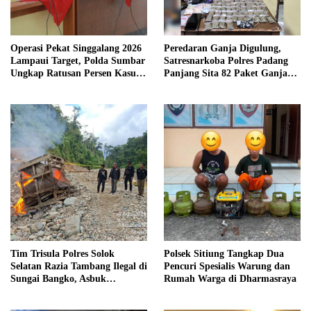
Operasi Pekat Singgalang 2026
Peredaran Ganja Digulung,
Lampaui Target, Polda Sumbar
Satresnarkoba Polres Padang
Ungkap Ratusan Persen Kasus
Panjang Sita 82 Paket Ganja
Kriminal
Kering Siap Edar di Tanah
Datar
Tim Trisula Polres Solok
Polsek Sitiung Tangkap Dua
Selatan Razia Tambang Ilegal di
Pencuri Spesialis Warung dan
Sungai Bangko, Asbuk
Rumah Warga di Dharmasraya
Langsung Dimusnahkan