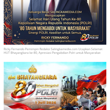
Ricky Fernando Pemimpin Redaksi Salingkamedia.com Ucapkan Selamat
HUT Bhayangkara ke-80, Apresiasi Pengabdian Polri untuk Masyarakat