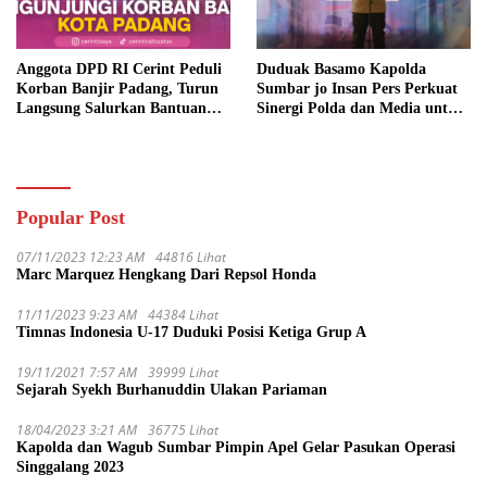
Anggota DPD RI Cerint Peduli
Duduak Basamo Kapolda
Korban Banjir Padang, Turun
Sumbar jo Insan Pers Perkuat
Langsung Salurkan Bantuan
Sinergi Polda dan Media untuk
dan Serap Aspirasi Warga
Pelayanan Masyarakat
Popular Post
07/11/2023 12:23 AM
44816 Lihat
Marc Marquez Hengkang Dari Repsol Honda
11/11/2023 9:23 AM
44384 Lihat
Timnas Indonesia U-17 Duduki Posisi Ketiga Grup A
19/11/2021 7:57 AM
39999 Lihat
Sejarah Syekh Burhanuddin Ulakan Pariaman
18/04/2023 3:21 AM
36775 Lihat
Kapolda dan Wagub Sumbar Pimpin Apel Gelar Pasukan Operasi
Singgalang 2023