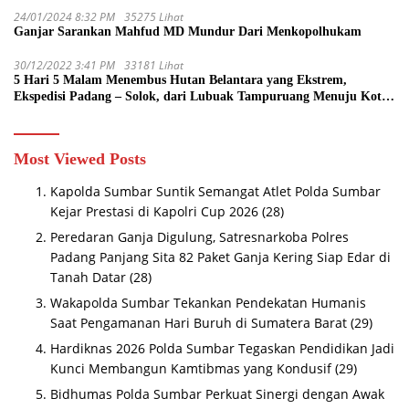
24/01/2024 8:32 PM
35275 Lihat
Ganjar Sarankan Mahfud MD Mundur Dari Menkopolhukam
30/12/2022 3:41 PM
33181 Lihat
5 Hari 5 Malam Menembus Hutan Belantara yang Ekstrem,
Ekspedisi Padang – Solok, dari Lubuak Tampuruang Menuju Koto
Sani Solok Temuan yang jadi Catatan
Most Viewed Posts
Kapolda Sumbar Suntik Semangat Atlet Polda Sumbar
Kejar Prestasi di Kapolri Cup 2026
(28)
Peredaran Ganja Digulung, Satresnarkoba Polres
Padang Panjang Sita 82 Paket Ganja Kering Siap Edar di
Tanah Datar
(28)
Wakapolda Sumbar Tekankan Pendekatan Humanis
Saat Pengamanan Hari Buruh di Sumatera Barat
(29)
Hardiknas 2026 Polda Sumbar Tegaskan Pendidikan Jadi
Kunci Membangun Kamtibmas yang Kondusif
(29)
Bidhumas Polda Sumbar Perkuat Sinergi dengan Awak