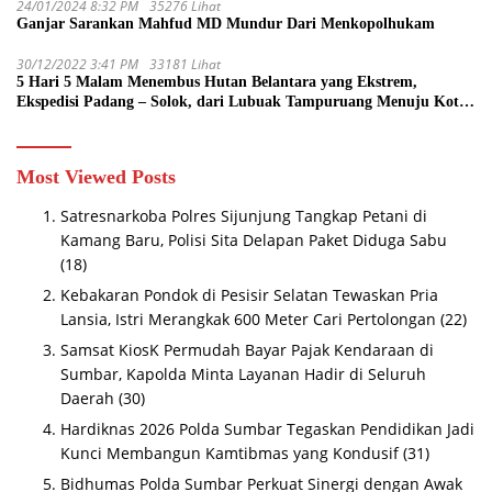
24/01/2024 8:32 PM
35276 Lihat
Ganjar Sarankan Mahfud MD Mundur Dari Menkopolhukam
30/12/2022 3:41 PM
33181 Lihat
5 Hari 5 Malam Menembus Hutan Belantara yang Ekstrem,
Ekspedisi Padang – Solok, dari Lubuak Tampuruang Menuju Koto
Sani Solok Temuan yang jadi Catatan
Most Viewed Posts
Satresnarkoba Polres Sijunjung Tangkap Petani di
Kamang Baru, Polisi Sita Delapan Paket Diduga Sabu
(18)
Kebakaran Pondok di Pesisir Selatan Tewaskan Pria
Lansia, Istri Merangkak 600 Meter Cari Pertolongan
(22)
Samsat KiosK Permudah Bayar Pajak Kendaraan di
Sumbar, Kapolda Minta Layanan Hadir di Seluruh
Daerah
(30)
Hardiknas 2026 Polda Sumbar Tegaskan Pendidikan Jadi
Kunci Membangun Kamtibmas yang Kondusif
(31)
Bidhumas Polda Sumbar Perkuat Sinergi dengan Awak