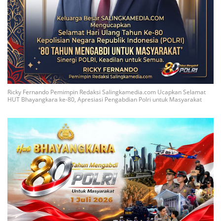
Ricky Fernando Pemimpin Redaksi Salingkamedia.com Ucapkan Selamat
HUT Bhayangkara ke-80, Apresiasi Pengabdian Polri untuk Masyarakat