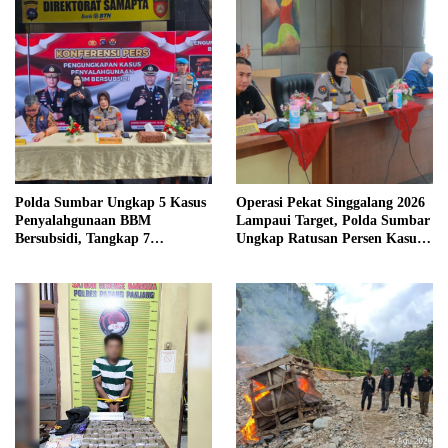
Polda Sumbar Ungkap 5 Kasus
Operasi Pekat Singgalang 2026
Penyalahgunaan BBM
Lampaui Target, Polda Sumbar
Bersubsidi, Tangkap 7
Ungkap Ratusan Persen Kasus
Tersangka dan Sita 13.298 Liter
Kriminal
Bio Solar