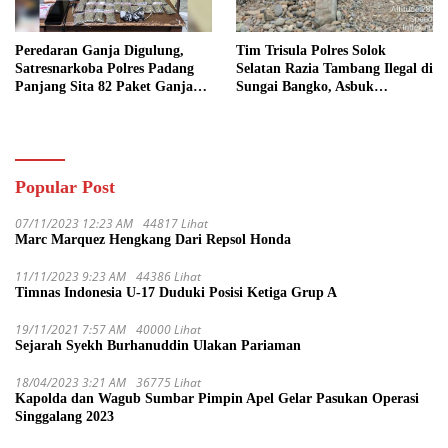
Peredaran Ganja Digulung,
Tim Trisula Polres Solok
Satresnarkoba Polres Padang
Selatan Razia Tambang Ilegal di
Panjang Sita 82 Paket Ganja
Sungai Bangko, Asbuk
Kering Siap Edar di Tanah
Langsung Dimusnahkan
Datar
Popular Post
07/11/2023 12:23 AM
44817 Lihat
Marc Marquez Hengkang Dari Repsol Honda
11/11/2023 9:23 AM
44386 Lihat
Timnas Indonesia U-17 Duduki Posisi Ketiga Grup A
19/11/2021 7:57 AM
40000 Lihat
Sejarah Syekh Burhanuddin Ulakan Pariaman
18/04/2023 3:21 AM
36775 Lihat
Kapolda dan Wagub Sumbar Pimpin Apel Gelar Pasukan Operasi
Singgalang 2023