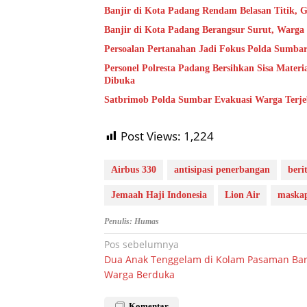
Banjir di Kota Padang Rendam Belasan Titik, G
Banjir di Kota Padang Berangsur Surut, Warg
Persoalan Pertanahan Jadi Fokus Polda Sumbar
Personel Polresta Padang Bersihkan Sisa Mater
Dibuka
Satbrimob Polda Sumbar Evakuasi Warga Terje
Post Views:
1,224
Airbus 330
antisipasi penerbangan
beri
Jemaah Haji Indonesia
Lion Air
maskap
Penulis: Humas
Navigasi
Pos sebelumnya
Dua Anak Tenggelam di Kolam Pasaman Bar
pos
Warga Berduka
Komentar