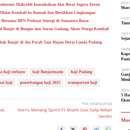
07/1
ubernur Mahyeldi Instruksikan Alat Berat Segera Turun
Marc
a Mulai Kembali ke Rumah dan Bersihkan Lingkungan
11/1
 Bersama BPN Perkuat Sinergi di Sumatera Barat
Timn
ial Banjir di Bungus dan Surau Gadang, Akses Warga Kembali
19/1
Seja
bak Banjir di Aia Pacah Saat Hujan Deras Landa Padang
18/0
Kapo
Pasu
24/0
ta haji terbaru
haji Banjarmasin
haji Padang
Ganj
Men
ai haji
penerbangan haji 2025
transportasi haji
30/1
5 Ha
Ekst
Pos selanjutnya
Tamp
at,
Norris Menang Sprint F1 Miami Usai Salip Rekan
jadi
Sendiri
Mos