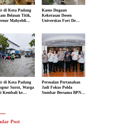
ir di Kota Padang
Kasus Dugaan
am Belasan Titik,
Kekerasan Dosen
rnur Mahyeldi
Universitas Fort De
ruksikan Alat Berat
Kock Belum Tetapkan
ra Turun
Tersangka, Kuasa
Hukum Minta AG
Segera Ditangkap
ir di Kota Padang
Persoalan Pertanahan
ngsur Surut, Warga
Jadi Fokus Polda
i Kembali ke
Sumbar Bersama BPN
h dan Bersihkan
Perkuat Sinergi di
kungan
Sumatera Barat
ular Post