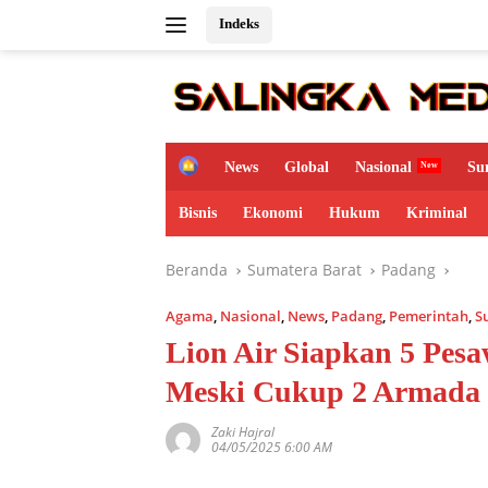
Langsung
Indeks
ke
konten
H
News
Global
Nasional
Su
o
m
Bisnis
Ekonomi
Hukum
Kriminal
e
Beranda
Sumatera Barat
Padang
Agama
,
Nasional
,
News
,
Padang
,
Pemerintah
,
S
Lion Air Siapkan 5 Pes
Meski Cukup 2 Armada
Zaki Hajral
04/05/2025 6:00 AM