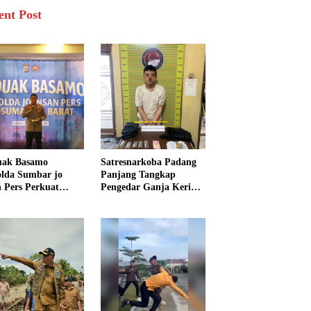
ent Post
uak Basamo
Satresnarkoba Padang
lda Sumbar jo
Panjang Tangkap
n Pers Perkuat
Pengedar Ganja Kering,
rgi Polda dan Media
Polisi Sita Enam Paket
k Pelayanan
Barang Bukti
arakat