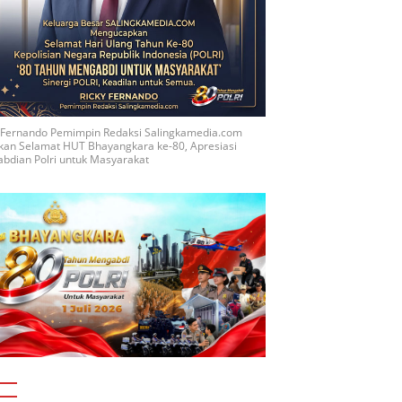
y Fernando Pemimpin Redaksi Salingkamedia.com
kan Selamat HUT Bhayangkara ke-80, Apresiasi
bdian Polri untuk Masyarakat