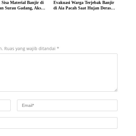
 Sisa Material Banjir di
Evakuasi Warga Terjebak Banjir
an Surau Gadang, Akses
di Aia Pacah Saat Hujan Deras
mbali Dibuka
Landa Padang
n.
Ruas yang wajib ditandai
*