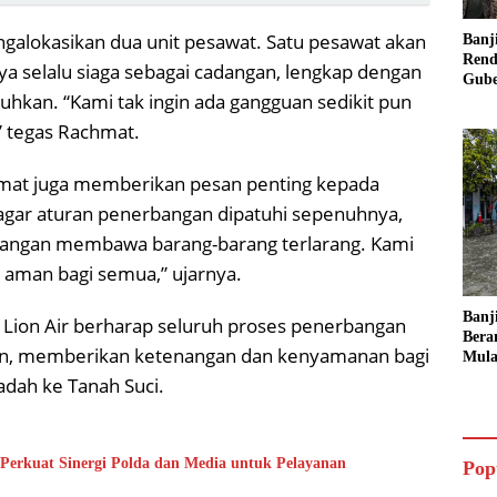
galokasikan dua unit pesawat. Satu pesawat akan
Banj
Rend
nya selalu siaga sebagai cadangan, lengkap dengan
Gube
uhkan. “Kami tak ingin ada gangguan sedikit pun
Inst
Sege
 tegas Rachmat.
hmat juga memberikan pesan penting kepada
agar aturan penerbangan dipatuhi sepenuhnya,
angan membawa barang-barang terlarang. Kami
an aman bagi semua,” ujarnya.
Banj
, Lion Air berharap seluruh proses penerbangan
Bera
tan, memberikan ketenangan dan kenyamanan bagi
Mula
Ruma
adah ke Tanah Suci.
Ling
Perkuat Sinergi Polda dan Media untuk Pelayanan
Pop