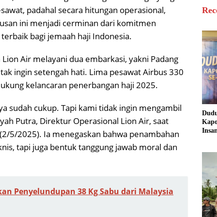
sawat, padahal secara hitungan operasional,
Rec
tusan ini menjadi cerminan dari komitmen
erbaik bagi jemaah haji Indonesia.
ion Air melayani dua embarkasi, yakni Padang
tak ingin setengah hati. Lima pesawat Airbus 330
dukung kelancaran penerbangan haji 2025.
ya sudah cukup. Tapi kami tidak ingin mengambil
Dud
ah Putra, Direktur Operasional Lion Air, saat
Kapo
Insa
t (2/5/2025). Ia menegaskan bahwa penambahan
Sine
nis, tapi juga bentuk tanggung jawab moral dan
untu
Masy
kan Penyelundupan 38 Kg Sabu dari Malaysia