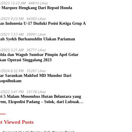
1/2023 12:23 AM
44814 Lihat
 Marquez Hengkang Dari Repsol Honda
1/2023 9:23 AM
44383 Lihat
as Indonesia U-17 Duduki Posisi Ketiga Grup A
1/2021 7:57 AM
39991 Lihat
rah Syekh Burhanuddin Ulakan Pariaman
4/2023 3:21 AM
36771 Lihat
lda dan Wagub Sumbar Pimpin Apel Gelar
kan Operasi Singgalang 2023
1/2024 8:32 PM
35267 Lihat
ar Sarankan Mahfud MD Mundur Dari
kopolhukam
2/2022 3:41 PM
33178 Lihat
ri 5 Malam Menembus Hutan Belantara yang
rem, Ekspedisi Padang – Solok, dari Lubuak
uruang Menuju Koto Sani Solok Temuan yang
 Catatan
t Viewed Posts