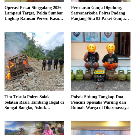
Operasi Pekat Singgalang 2026
Peredaran Ganja Digulung,
Lampaui Target, Polda Sumbar
Satresnarkoba Polres Padang
Ungkap Ratusan Persen Kasus
Panjang Sita 82 Paket Ganja
Kriminal
Kering Siap Edar di Tanah
Datar
Tim Trisula Polres Solok
Polsek Sitiung Tangkap Dua
Selatan Razia Tambang Ilegal di
Pencuri Spesialis Warung dan
Sungai Bangko, Asbuk
Rumah Warga di Dharmasraya
Langsung Dimusnahkan