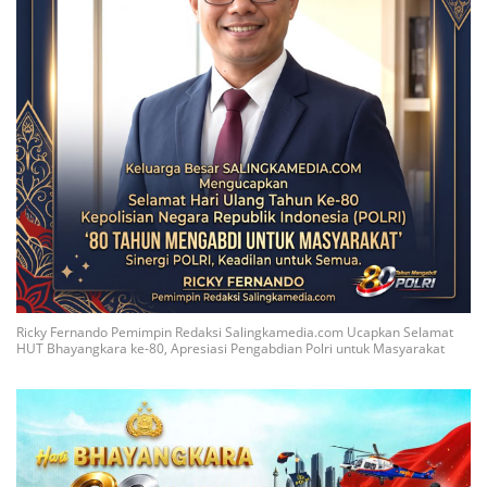
Ricky Fernando Pemimpin Redaksi Salingkamedia.com Ucapkan Selamat
HUT Bhayangkara ke-80, Apresiasi Pengabdian Polri untuk Masyarakat