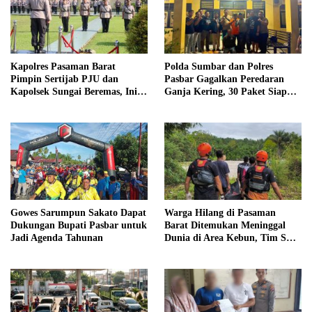
Kapolres Pasaman Barat
Polda Sumbar dan Polres
Pimpin Sertijab PJU dan
Pasbar Gagalkan Peredaran
Kapolsek Sungai Beremas, Ini
Ganja Kering, 30 Paket Siap
Daftar Pejabat yang Berganti
Edar Disita
Gowes Sarumpun Sakato Dapat
Warga Hilang di Pasaman
Dukungan Bupati Pasbar untuk
Barat Ditemukan Meninggal
Jadi Agenda Tahunan
Dunia di Area Kebun, Tim SAR
Akhiri Pencarian