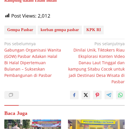
Rampung dalam Enam Bulan
Post Views:
2,012
Gempa Pasbar
korban gempa pasbar
KPK RI
Navigasi
Pos sebelumnya
Pos selanjutnya
Gabungan Organisasi Wanita
Dinilai Unik, Tiktokers Riau
pos
(GOW) Pasbar Adakan Halal
Eksplorasi Konten Video
Bi Halal Dipertemuan
Danau Laut Tinggal dan
Bulanan – Sukseskan
kampung Sitabu Cocok untuk
Pembangunan di Pasbar
jadi Destinasi Desa Wisata di
Pasbar
Baca Juga