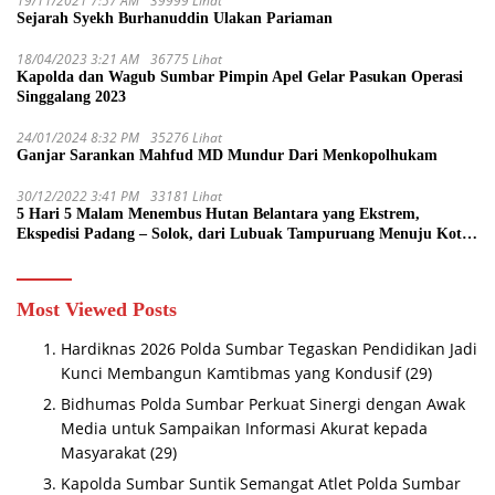
19/11/2021 7:57 AM
39999 Lihat
Sejarah Syekh Burhanuddin Ulakan Pariaman
18/04/2023 3:21 AM
36775 Lihat
Kapolda dan Wagub Sumbar Pimpin Apel Gelar Pasukan Operasi
Singgalang 2023
24/01/2024 8:32 PM
35276 Lihat
Ganjar Sarankan Mahfud MD Mundur Dari Menkopolhukam
30/12/2022 3:41 PM
33181 Lihat
5 Hari 5 Malam Menembus Hutan Belantara yang Ekstrem,
Ekspedisi Padang – Solok, dari Lubuak Tampuruang Menuju Koto
Sani Solok Temuan yang jadi Catatan
Most Viewed Posts
Hardiknas 2026 Polda Sumbar Tegaskan Pendidikan Jadi
Kunci Membangun Kamtibmas yang Kondusif
(29)
Bidhumas Polda Sumbar Perkuat Sinergi dengan Awak
Media untuk Sampaikan Informasi Akurat kepada
Masyarakat
(29)
Kapolda Sumbar Suntik Semangat Atlet Polda Sumbar