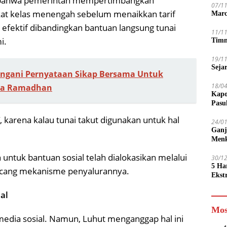
bahwa pemerintah mempertimbangkan
07/1
at kelas menengah sebelum menaikkan tarif
Marc
 efektif dibandingkan bantuan langsung tunai
11/1
i.
Timn
19/1
Seja
angani Pernyataan Sikap Bersama Untuk
18/0
ama Ramadhan
Kapo
Pasu
T, karena kalau tunai takut digunakan untuk hal
24/0
Ganj
Men
tuk bantuan sosial telah dialokasikan melalui
30/1
5 Ha
cang mekanisme penyalurannya.
Ekst
Tamp
al
jadi
Mos
media sosial. Namun, Luhut menganggap hal ini