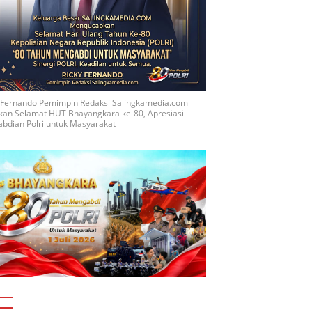
y Fernando Pemimpin Redaksi Salingkamedia.com
kan Selamat HUT Bhayangkara ke-80, Apresiasi
bdian Polri untuk Masyarakat