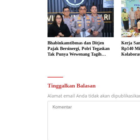
Bhabinkamtibmas dan Ditjen
Kerja Sa
Pajak Bersinergi, Polri Tegaskan
Rp140 Mil
Tak Punya Wewenang Tagih
Kolabora
Pajak
Sumbar
Tinggalkan Balasan
Alamat email Anda tidak akan dipublikasika