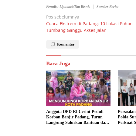
Penulis: Liputan6/Tim Bisnis
Sumber Berita
Navigasi
Pos sebelumnya
Cuaca Ekstrem di Padang: 10 Lokasi Pohon
pos
Tumbang Ganggu Akses Jalan
Komentar
Baca Juga
Anggota DPD RI Cerint Peduli
Persoalan
Korban Banjir Padang, Turun
Polda Su
Langsung Salurkan Bantuan dan
Perkuat S
Serap Aspirasi Warga
Barat