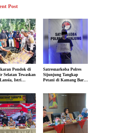
ent Post
karan Pondok di
Satresnarkoba Polres
sir Selatan Tewaskan
Sijunjung Tangkap
Lansia, Istri
Petani di Kamang Baru,
ngkak 600 Meter
Polisi Sita Delapan
 Pertolongan
Paket Diduga Sabu