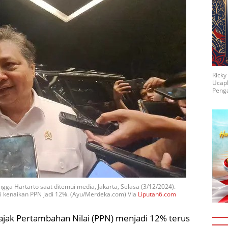
Rick
Ucap
Penga
gga Hartarto saat ditemui media, Jakarta, Selasa (3/12/2024).
kenaikan PPN jadi 12%. (Ayu/Merdeka.com) Via
Liputan6.com
ajak Pertambahan Nilai (PPN) menjadi 12% terus