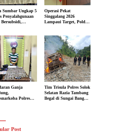
a Sumbar Ungkap 5
Operasi Pekat
s Penyalahgunaan
Singgalang 2026
Bersubsidi,
Lampaui Target, Polda
kap 7 Tersangka
Sumbar Ungkap
ita 13.298 Liter
Ratusan Persen Kasus
Solar
Kriminal
daran Ganja
Tim Trisula Polres Solok
lung,
Selatan Razia Tambang
esnarkoba Polres
Ilegal di Sungai Bangko,
ng Panjang Sita 82
Asbuk Langsung
t Ganja Kering
Dimusnahkan
 Edar di Tanah
r
ular Post