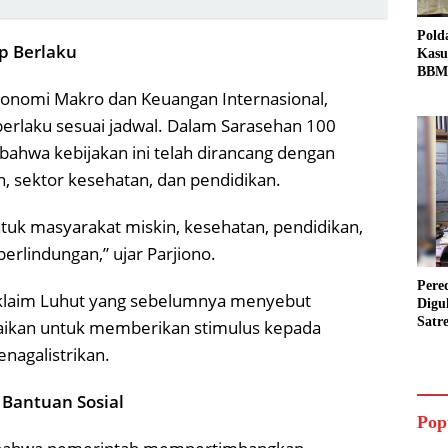
Pold
p Berlaku
Kasu
BBM 
Tang
konomi Makro dan Keuangan Internasional,
dan S
erlaku sesuai jadwal. Dalam Sarasehan 100
Bio 
ahwa kebijakan ini telah dirancang dengan
, sektor kesehatan, dan pendidikan.
ntuk masyarakat miskin, kesehatan, pendidikan,
rlindungan,” ujar Parjiono.
Pere
 klaim Luhut yang sebelumnya menyebut
Digu
Satr
ikan untuk memberikan stimulus kepada
Pada
enagalistrikan.
Pake
Siap
Data
 Bantuan Sosial
Pop