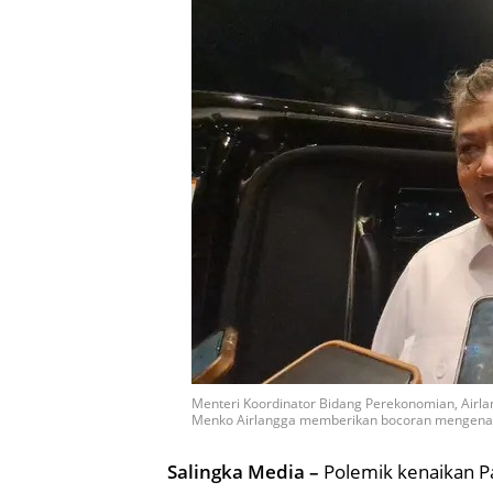
Menteri Koordinator Bidang Perekonomian, Airlan
Menko Airlangga memberikan bocoran mengenai 
Salingka Media –
Polemik kenaikan P