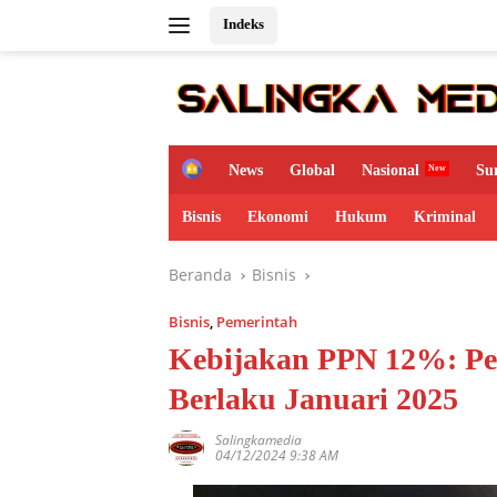
Langsung
Indeks
ke
konten
H
News
Global
Nasional
Su
o
m
Bisnis
Ekonomi
Hukum
Kriminal
e
Beranda
Bisnis
Bisnis
,
Pemerintah
Kebijakan PPN 12%: Pe
Berlaku Januari 2025
Salingkamedia
04/12/2024 9:38 AM