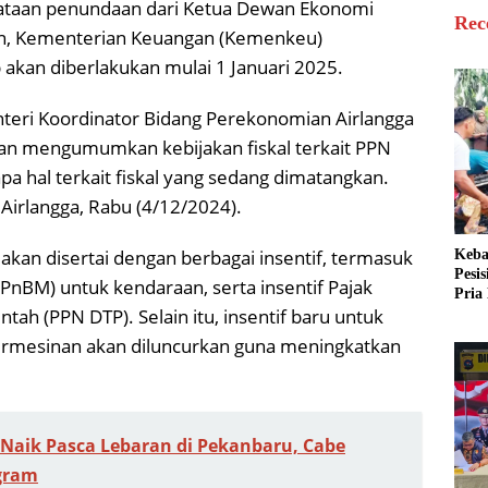
yataan penundaan dari Ketua Dewan Ekonomi
Rec
tan, Kementerian Keuangan (Kemenkeu)
 akan diberlakukan mulai 1 Januari 2025.
eri Koordinator Bidang Perekonomian Airlangga
an mengumumkan kebijakan fiskal terkait PPN
 hal terkait fiskal yang sedang dimatangkan.
irlangga, Rabu (4/12/2024).
 akan disertai dengan berbagai insentif, termasuk
Keba
Pesi
PnBM) untuk kendaraan, serta insentif Pajak
Pria 
ah (PPN DTP). Selain itu, insentif baru untuk
Mera
Cari
 permesinan akan diluncurkan guna meningkatkan
Naik Pasca Lebaran di Pekanbaru, Cabe
gram