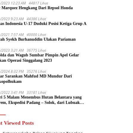
1/2023 12:23 AM
44817 Lihat
 Marquez Hengkang Dari Repsol Honda
1/2023 9:23 AM
44386 Lihat
as Indonesia U-17 Duduki Posisi Ketiga Grup A
1/2021 7:57 AM
40000 Lihat
rah Syekh Burhanuddin Ulakan Pariaman
4/2023 3:21 AM
36775 Lihat
lda dan Wagub Sumbar Pimpin Apel Gelar
kan Operasi Singgalang 2023
1/2024 8:32 PM
35276 Lihat
ar Sarankan Mahfud MD Mundur Dari
kopolhukam
2/2022 3:41 PM
33181 Lihat
ri 5 Malam Menembus Hutan Belantara yang
rem, Ekspedisi Padang – Solok, dari Lubuak
uruang Menuju Koto Sani Solok Temuan yang
 Catatan
t Viewed Posts