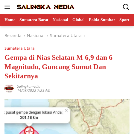
Langsung
ke
konten
Home
Sumatera Barat
Nasional
Global
Polda Sumbar
Sports
Beranda
Nasional
Sumatera Utara
Sumatera Utara
Gempa di Nias Selatan M 6,9 dan 6
Magnitudo, Guncang Sumut Dan
Sekitarnya
Salingkamedia
14/03/2022 7:23 AM