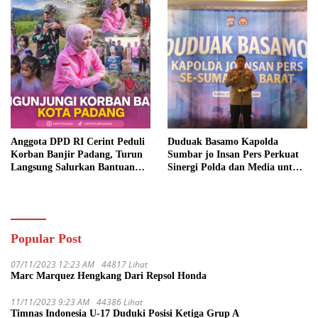
Anggota DPD RI Cerint Peduli
Duduak Basamo Kapolda
Korban Banjir Padang, Turun
Sumbar jo Insan Pers Perkuat
Langsung Salurkan Bantuan
Sinergi Polda dan Media untuk
dan Serap Aspirasi Warga
Pelayanan Masyarakat
Popular Post
07/11/2023 12:23 AM
44817 Lihat
Marc Marquez Hengkang Dari Repsol Honda
11/11/2023 9:23 AM
44386 Lihat
Timnas Indonesia U-17 Duduki Posisi Ketiga Grup A