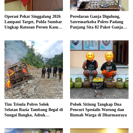
Operasi Pekat Singgalang 2026
Peredaran Ganja Digulung,
Lampaui Target, Polda Sumbar
Satresnarkoba Polres Padang
Ungkap Ratusan Persen Kasus
Panjang Sita 82 Paket Ganja
Kriminal
Kering Siap Edar di Tanah
Datar
Tim Trisula Polres Solok
Polsek Sitiung Tangkap Dua
Selatan Razia Tambang Ilegal di
Pencuri Spesialis Warung dan
Sungai Bangko, Asbuk
Rumah Warga di Dharmasraya
Langsung Dimusnahkan