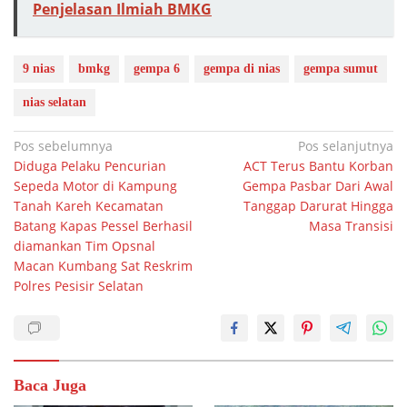
Penjelasan Ilmiah BMKG
9 nias
bmkg
gempa 6
gempa di nias
gempa sumut
nias selatan
Navigasi
Pos sebelumnya
Pos selanjutnya
Diduga Pelaku Pencurian
ACT Terus Bantu Korban
pos
Sepeda Motor di Kampung
Gempa Pasbar Dari Awal
Tanah Kareh Kecamatan
Tanggap Darurat Hingga
Batang Kapas Pessel Berhasil
Masa Transisi
diamankan Tim Opsnal
Macan Kumbang Sat Reskrim
Polres Pesisir Selatan
Baca Juga