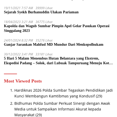
19/11/2021 7:57 AM
39999 Lihat
Sejarah Syekh Burhanuddin Ulakan Pariaman
18/04/2023 3:21 AM
36775 Lihat
Kapolda dan Wagub Sumbar Pimpin Apel Gelar Pasukan Operasi
Singgalang 2023
24/01/2024 8:32 PM
35276 Lihat
Ganjar Sarankan Mahfud MD Mundur Dari Menkopolhukam
30/12/2022 3:41 PM
33181 Lihat
5 Hari 5 Malam Menembus Hutan Belantara yang Ekstrem,
Ekspedisi Padang – Solok, dari Lubuak Tampuruang Menuju Koto
Sani Solok Temuan yang jadi Catatan
Most Viewed Posts
Hardiknas 2026 Polda Sumbar Tegaskan Pendidikan Jadi
Kunci Membangun Kamtibmas yang Kondusif
(29)
Bidhumas Polda Sumbar Perkuat Sinergi dengan Awak
Media untuk Sampaikan Informasi Akurat kepada
Masyarakat
(29)