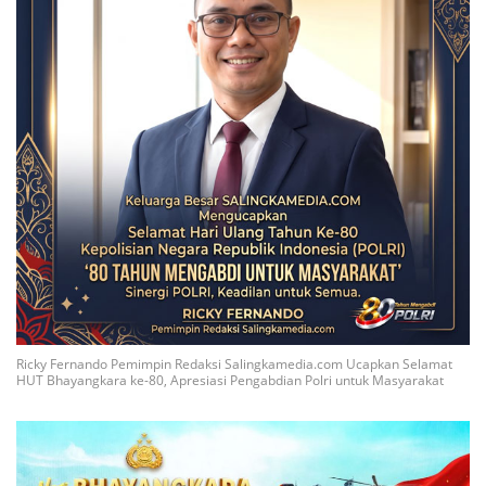
Ricky Fernando Pemimpin Redaksi Salingkamedia.com Ucapkan Selamat
HUT Bhayangkara ke-80, Apresiasi Pengabdian Polri untuk Masyarakat