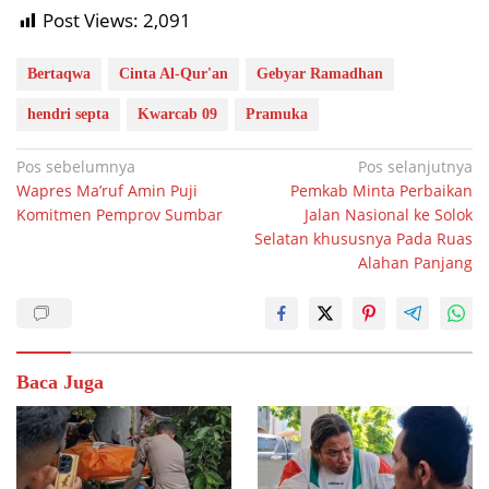
Post Views:
2,091
Bertaqwa
Cinta Al-Qur'an
Gebyar Ramadhan
hendri septa
Kwarcab 09
Pramuka
Navigasi
Pos sebelumnya
Pos selanjutnya
Wapres Ma’ruf Amin Puji
Pemkab Minta Perbaikan
pos
Komitmen Pemprov Sumbar
Jalan Nasional ke Solok
Selatan khususnya Pada Ruas
Alahan Panjang
Baca Juga