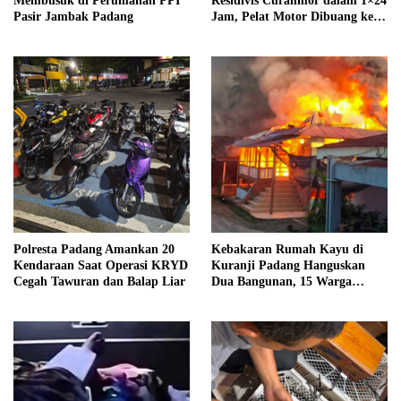
Membusuk di Perumahan PPI
Residivis Curanmor dalam 1×24
Pasir Jambak Padang
Jam, Pelat Motor Dibuang ke
Septic Tank
Polresta Padang Amankan 20
Kebakaran Rumah Kayu di
Kendaraan Saat Operasi KRYD
Kuranji Padang Hanguskan
Cegah Tawuran dan Balap Liar
Dua Bangunan, 15 Warga
Terdampak