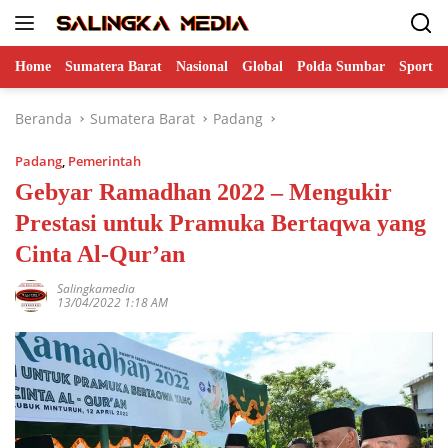
Langsung
ke
konten
Home
Sumatera Barat
Nasional
Global
Polda Sumbar
Sports
Beranda
Sumatera Barat
Padang
Padang
,
Pemerintah
Gebyar Ramadhan 2022 – Mengukir
Prestasi untuk Pramuka Bertaqwa yang
Cinta Al-Qur’an
Salingkamedia
13/04/2022 1:18 AM