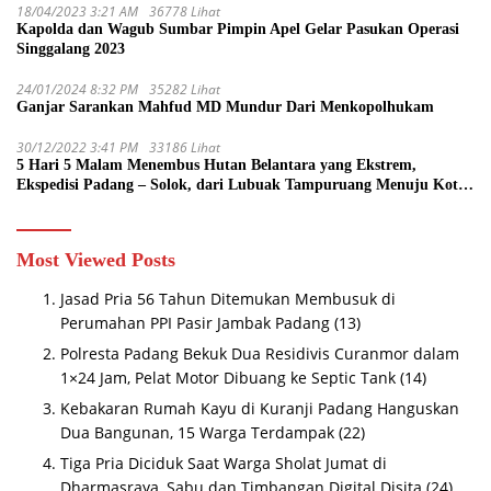
18/04/2023 3:21 AM
36778 Lihat
Kapolda dan Wagub Sumbar Pimpin Apel Gelar Pasukan Operasi
Singgalang 2023
24/01/2024 8:32 PM
35282 Lihat
Ganjar Sarankan Mahfud MD Mundur Dari Menkopolhukam
30/12/2022 3:41 PM
33186 Lihat
5 Hari 5 Malam Menembus Hutan Belantara yang Ekstrem,
Ekspedisi Padang – Solok, dari Lubuak Tampuruang Menuju Koto
Sani Solok Temuan yang jadi Catatan
Most Viewed Posts
Jasad Pria 56 Tahun Ditemukan Membusuk di
Perumahan PPI Pasir Jambak Padang
(13)
Polresta Padang Bekuk Dua Residivis Curanmor dalam
1×24 Jam, Pelat Motor Dibuang ke Septic Tank
(14)
Kebakaran Rumah Kayu di Kuranji Padang Hanguskan
Dua Bangunan, 15 Warga Terdampak
(22)
Tiga Pria Diciduk Saat Warga Sholat Jumat di
Dharmasraya, Sabu dan Timbangan Digital Disita
(24)