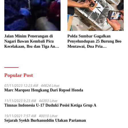
Jalan Minim Penerangan di
Polda Sumbar Gagalkan
Nagari Bawan Kembali Picu
Penyelundupan 25 Burung Beo
Kecelakaan, Ibu dan Tiga Anak
Mentawai, Dua Pria
Jadi Korban
Diamankan
Popular Post
07/11/2023 12:23 AM
44824 Lihat
Marc Marquez Hengkang Dari Repsol Honda
11/11/2023 9:23 AM
44393 Lihat
Timnas Indonesia U-17 Duduki Posisi Ketiga Grup A
19/11/2021 7:57 AM
40010 Lihat
Sejarah Syekh Burhanuddin Ulakan Pariaman