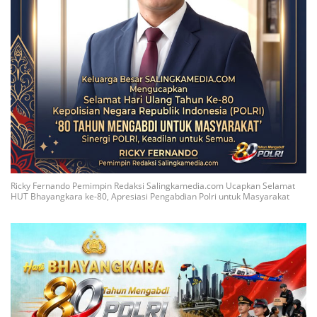
Ricky Fernando Pemimpin Redaksi Salingkamedia.com Ucapkan Selamat
HUT Bhayangkara ke-80, Apresiasi Pengabdian Polri untuk Masyarakat