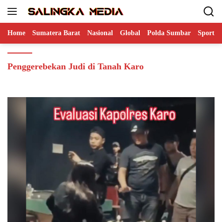
Langsung
ke
konten
Home
Sumatera Barat
Nasional
Global
Polda Sumbar
Sports
Penggerebekan Judi di Tanah Karo