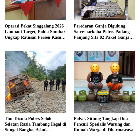
Operasi Pekat Singgalang 2026
Peredaran Ganja Digulung,
Lampaui Target, Polda Sumbar
Satresnarkoba Polres Padang
Ungkap Ratusan Persen Kasus
Panjang Sita 82 Paket Ganja
Kriminal
Kering Siap Edar di Tanah
Datar
Tim Trisula Polres Solok
Polsek Sitiung Tangkap Dua
Selatan Razia Tambang Ilegal di
Pencuri Spesialis Warung dan
Sungai Bangko, Asbuk
Rumah Warga di Dharmasraya
Langsung Dimusnahkan