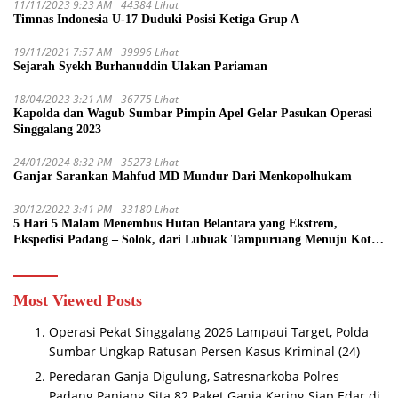
11/11/2023 9:23 AM
44384 Lihat
Timnas Indonesia U-17 Duduki Posisi Ketiga Grup A
19/11/2021 7:57 AM
39996 Lihat
Sejarah Syekh Burhanuddin Ulakan Pariaman
18/04/2023 3:21 AM
36775 Lihat
Kapolda dan Wagub Sumbar Pimpin Apel Gelar Pasukan Operasi
Singgalang 2023
24/01/2024 8:32 PM
35273 Lihat
Ganjar Sarankan Mahfud MD Mundur Dari Menkopolhukam
30/12/2022 3:41 PM
33180 Lihat
5 Hari 5 Malam Menembus Hutan Belantara yang Ekstrem,
Ekspedisi Padang – Solok, dari Lubuak Tampuruang Menuju Koto
Sani Solok Temuan yang jadi Catatan
Most Viewed Posts
Operasi Pekat Singgalang 2026 Lampaui Target, Polda
Sumbar Ungkap Ratusan Persen Kasus Kriminal
(24)
Peredaran Ganja Digulung, Satresnarkoba Polres
Padang Panjang Sita 82 Paket Ganja Kering Siap Edar di