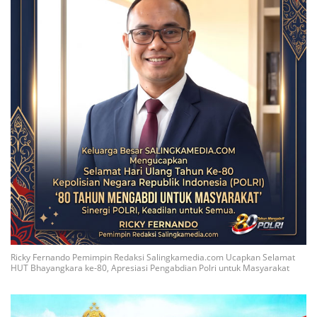
Ricky Fernando Pemimpin Redaksi Salingkamedia.com Ucapkan Selamat
HUT Bhayangkara ke-80, Apresiasi Pengabdian Polri untuk Masyarakat