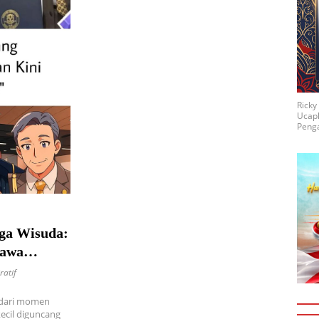
Rick
Ucap
Penga
ga Wisuda:
yawa
ratif
 dari momen
ecil diguncang