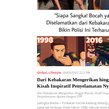
Global
,
Lifestyle
06/09/2025 2:22 PM
Dari Kebakaran Mengerikan hing
Kisah Inspiratif Penyelamatan N
dengan CPR
Dari Kebakaran Mengerikan Hingga Wisuda
,
Kisah Inspi
Penyelamatan Nyawa Dengan CPR
Salingka Media – Tindakan heroik kadang datang
yang tak terduga. Pada tahun 1998, sebuah kota k