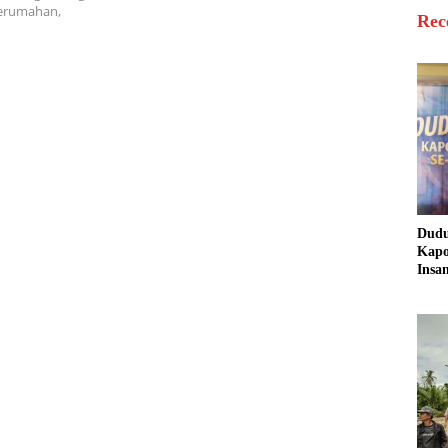
perumahan,
Rec
Dud
Kapo
Insa
Sine
untu
Masy