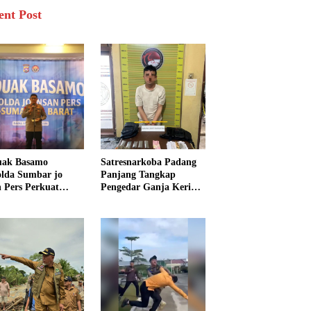
ent Post
uak Basamo
Satresnarkoba Padang
lda Sumbar jo
Panjang Tangkap
n Pers Perkuat
Pengedar Ganja Kering,
rgi Polda dan Media
Polisi Sita Enam Paket
k Pelayanan
Barang Bukti
arakat