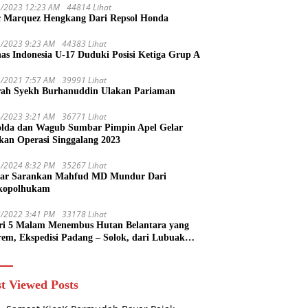
1/2023 12:23 AM
44814 Lihat
 Marquez Hengkang Dari Repsol Honda
1/2023 9:23 AM
44383 Lihat
as Indonesia U-17 Duduki Posisi Ketiga Grup A
1/2021 7:57 AM
39991 Lihat
rah Syekh Burhanuddin Ulakan Pariaman
4/2023 3:21 AM
36771 Lihat
lda dan Wagub Sumbar Pimpin Apel Gelar
kan Operasi Singgalang 2023
1/2024 8:32 PM
35267 Lihat
ar Sarankan Mahfud MD Mundur Dari
kopolhukam
2/2022 3:41 PM
33178 Lihat
ri 5 Malam Menembus Hutan Belantara yang
rem, Ekspedisi Padang – Solok, dari Lubuak
uruang Menuju Koto Sani Solok Temuan yang
 Catatan
t Viewed Posts