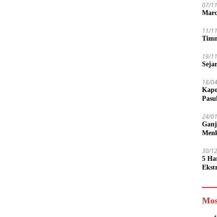
07/1
Marc
11/1
Timn
19/1
Seja
18/0
Kapo
Pasu
24/0
Ganj
Men
30/1
5 Ha
Ekst
Tamp
jadi
Mos