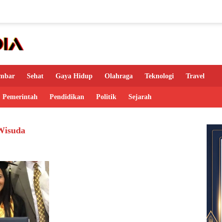
mbar
Sehat
Gaya Hidup
Olahraga
Teknologi
Travel
Pemerintah
Pendidikan
Politik
Sejarah
Wisuda