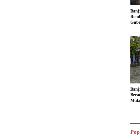
Banj
Rend
Gube
Inst
Sege
Banj
Bera
Mula
Ruma
Ling
Pop