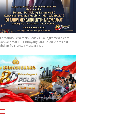
y Fernando Pemimpin Redaksi Salingkamedia.com
kan Selamat HUT Bhayangkara ke-80, Apresiasi
bdian Polri untuk Masyarakat