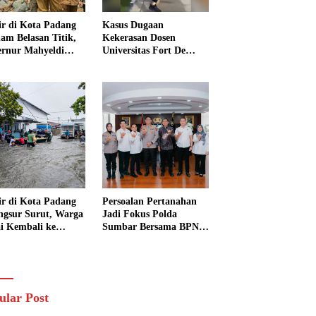
ir di Kota Padang
Kasus Dugaan
am Belasan Titik,
Kekerasan Dosen
rnur Mahyeldi
Universitas Fort De
ruksikan Alat Berat
Kock Belum Tetapkan
ra Turun
Tersangka, Kuasa
Hukum Minta AG
Segera Ditangkap
ir di Kota Padang
Persoalan Pertanahan
ngsur Surut, Warga
Jadi Fokus Polda
i Kembali ke
Sumbar Bersama BPN
h dan Bersihkan
Perkuat Sinergi di
kungan
Sumatera Barat
ular Post