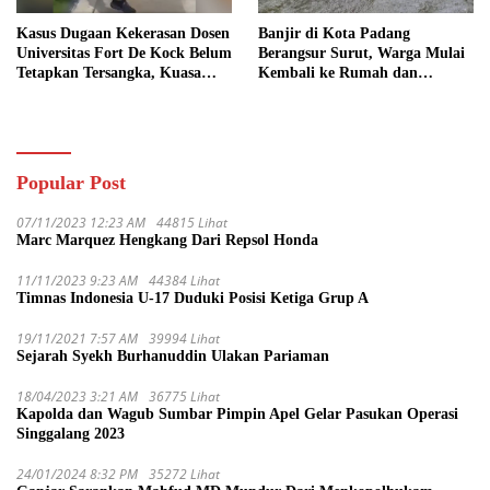
Kasus Dugaan Kekerasan Dosen
Banjir di Kota Padang
Universitas Fort De Kock Belum
Berangsur Surut, Warga Mulai
Tetapkan Tersangka, Kuasa
Kembali ke Rumah dan
Hukum Minta AG Segera
Bersihkan Lingkungan
Ditangkap
Popular Post
07/11/2023 12:23 AM
44815 Lihat
Marc Marquez Hengkang Dari Repsol Honda
11/11/2023 9:23 AM
44384 Lihat
Timnas Indonesia U-17 Duduki Posisi Ketiga Grup A
19/11/2021 7:57 AM
39994 Lihat
Sejarah Syekh Burhanuddin Ulakan Pariaman
18/04/2023 3:21 AM
36775 Lihat
Kapolda dan Wagub Sumbar Pimpin Apel Gelar Pasukan Operasi
Singgalang 2023
24/01/2024 8:32 PM
35272 Lihat