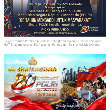
Ricky Fernando Pemimpin Redaksi Salingkamedia.com Ucapkan Selamat
HUT Bhayangkara ke-80, Apresiasi Pengabdian Polri untuk Masyarakat