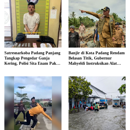
Satresnarkoba Padang Panjang
Banjir di Kota Padang Rendam
Tangkap Pengedar Ganja
Belasan Titik, Gubernur
Kering, Polisi Sita Enam Paket
Mahyeldi Instruksikan Alat
Barang Bukti
Berat Segera Turun