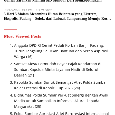
Ganjar Sarankan Mahfud MD Mundur Dari Menkopolhukam
30/12/2022 3:41 PM
33179 Lihat
5 Hari 5 Malam Menembus Hutan Belantara yang Ekstrem,
Ekspedisi Padang – Solok, dari Lubuak Tampuruang Menuju Koto
Sani Solok Temuan yang jadi Catatan
Most Viewed Posts
Anggota DPD RI Cerint Peduli Korban Banjir Padang,
Turun Langsung Salurkan Bantuan dan Serap Aspirasi
Warga
(16)
Samsat KiosK Permudah Bayar Pajak Kendaraan di
Sumbar, Kapolda Minta Layanan Hadir di Seluruh
Daerah
(21)
Kapolda Sumbar Suntik Semangat Atlet Polda Sumbar
Kejar Prestasi di Kapolri Cup 2026
(24)
Bidhumas Polda Sumbar Perkuat Sinergi dengan Awak
Media untuk Sampaikan Informasi Akurat kepada
Masyarakat
(25)
Polda Sumbar Apresiasi Atlet Berprestasi Internasional