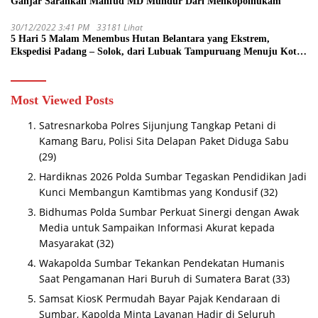
Ganjar Sarankan Mahfud MD Mundur Dari Menkopolhukam
30/12/2022 3:41 PM
33181 Lihat
5 Hari 5 Malam Menembus Hutan Belantara yang Ekstrem,
Ekspedisi Padang – Solok, dari Lubuak Tampuruang Menuju Koto
Sani Solok Temuan yang jadi Catatan
Most Viewed Posts
Satresnarkoba Polres Sijunjung Tangkap Petani di
Kamang Baru, Polisi Sita Delapan Paket Diduga Sabu
(29)
Hardiknas 2026 Polda Sumbar Tegaskan Pendidikan Jadi
Kunci Membangun Kamtibmas yang Kondusif
(32)
Bidhumas Polda Sumbar Perkuat Sinergi dengan Awak
Media untuk Sampaikan Informasi Akurat kepada
Masyarakat
(32)
Wakapolda Sumbar Tekankan Pendekatan Humanis
Saat Pengamanan Hari Buruh di Sumatera Barat
(33)
Samsat KiosK Permudah Bayar Pajak Kendaraan di
Sumbar, Kapolda Minta Layanan Hadir di Seluruh