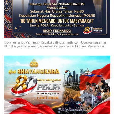
Ricky Fernando Pemimpin Redaksi Salingkamedia.com Ucapkan Selamat
HUT Bhayangkara ke-80, Apresiasi Pengabdian Polri untuk Masyarakat