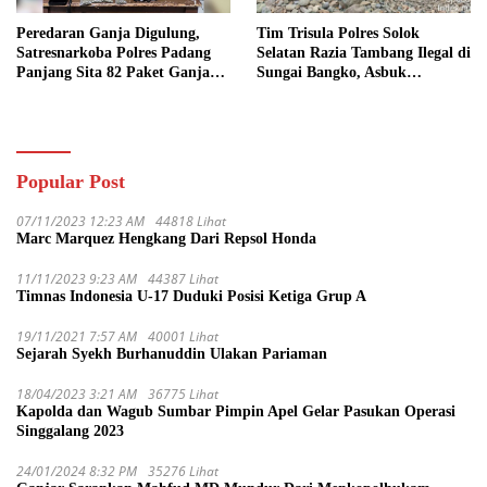
Peredaran Ganja Digulung,
Tim Trisula Polres Solok
Satresnarkoba Polres Padang
Selatan Razia Tambang Ilegal di
Panjang Sita 82 Paket Ganja
Sungai Bangko, Asbuk
Kering Siap Edar di Tanah
Langsung Dimusnahkan
Datar
Popular Post
07/11/2023 12:23 AM
44818 Lihat
Marc Marquez Hengkang Dari Repsol Honda
11/11/2023 9:23 AM
44387 Lihat
Timnas Indonesia U-17 Duduki Posisi Ketiga Grup A
19/11/2021 7:57 AM
40001 Lihat
Sejarah Syekh Burhanuddin Ulakan Pariaman
18/04/2023 3:21 AM
36775 Lihat
Kapolda dan Wagub Sumbar Pimpin Apel Gelar Pasukan Operasi
Singgalang 2023
24/01/2024 8:32 PM
35276 Lihat