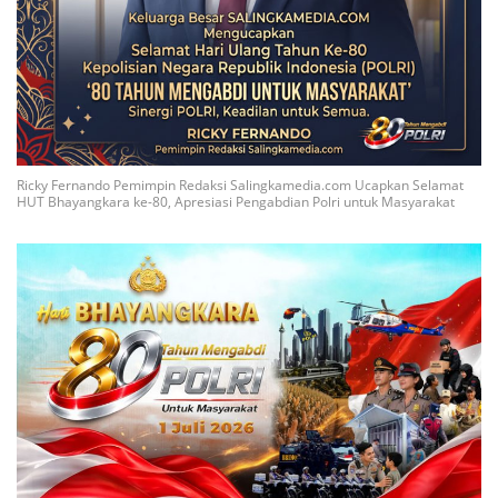
Ricky Fernando Pemimpin Redaksi Salingkamedia.com Ucapkan Selamat
HUT Bhayangkara ke-80, Apresiasi Pengabdian Polri untuk Masyarakat