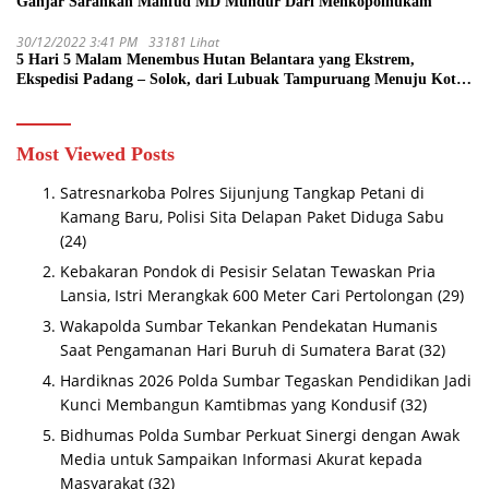
Ganjar Sarankan Mahfud MD Mundur Dari Menkopolhukam
30/12/2022 3:41 PM
33181 Lihat
5 Hari 5 Malam Menembus Hutan Belantara yang Ekstrem,
Ekspedisi Padang – Solok, dari Lubuak Tampuruang Menuju Koto
Sani Solok Temuan yang jadi Catatan
Most Viewed Posts
Satresnarkoba Polres Sijunjung Tangkap Petani di
Kamang Baru, Polisi Sita Delapan Paket Diduga Sabu
(24)
Kebakaran Pondok di Pesisir Selatan Tewaskan Pria
Lansia, Istri Merangkak 600 Meter Cari Pertolongan
(29)
Wakapolda Sumbar Tekankan Pendekatan Humanis
Saat Pengamanan Hari Buruh di Sumatera Barat
(32)
Hardiknas 2026 Polda Sumbar Tegaskan Pendidikan Jadi
Kunci Membangun Kamtibmas yang Kondusif
(32)
Bidhumas Polda Sumbar Perkuat Sinergi dengan Awak
Media untuk Sampaikan Informasi Akurat kepada
Masyarakat
(32)