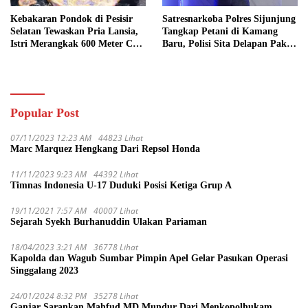
Kebakaran Pondok di Pesisir
Satresnarkoba Polres Sijunjung
Selatan Tewaskan Pria Lansia,
Tangkap Petani di Kamang
Istri Merangkak 600 Meter Cari
Baru, Polisi Sita Delapan Paket
Pertolongan
Diduga Sabu
Popular Post
07/11/2023 12:23 AM
44823 Lihat
Marc Marquez Hengkang Dari Repsol Honda
11/11/2023 9:23 AM
44392 Lihat
Timnas Indonesia U-17 Duduki Posisi Ketiga Grup A
19/11/2021 7:57 AM
40007 Lihat
Sejarah Syekh Burhanuddin Ulakan Pariaman
18/04/2023 3:21 AM
36778 Lihat
Kapolda dan Wagub Sumbar Pimpin Apel Gelar Pasukan Operasi
Singgalang 2023
24/01/2024 8:32 PM
35278 Lihat
Ganjar Sarankan Mahfud MD Mundur Dari Menkopolhukam