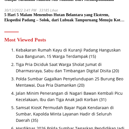
30/12/2022 3:41 PM
33185 Lihat
5 Hari 5 Malam Menembus Hutan Belantara yang Ekstrem,
Ekspedisi Padang – Solok, dari Lubuak Tampuruang Menuju Koto
Sani Solok Temuan yang jadi Catatan
Most Viewed Posts
Kebakaran Rumah Kayu di Kuranji Padang Hanguskan
Dua Bangunan, 15 Warga Terdampak
(15)
Tiga Pria Diciduk Saat Warga Sholat Jumat di
Dharmasraya, Sabu dan Timbangan Digital Disita
(20)
Polda Sumbar Gagalkan Penyelundupan 25 Burung Beo
Mentawai, Dua Pria Diamankan
(20)
Jalan Minim Penerangan di Nagari Bawan Kembali Picu
Kecelakaan, Ibu dan Tiga Anak Jadi Korban
(31)
Samsat KiosK Permudah Bayar Pajak Kendaraan di
Sumbar, Kapolda Minta Layanan Hadir di Seluruh
Daerah
(35)
Hardiknas 2026 Polda Sumbar Tegaskan Pendidikan Jadi