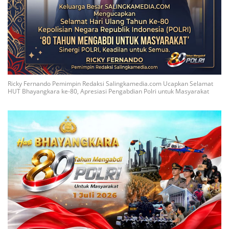
Ricky Fernando Pemimpin Redaksi Salingkamedia.com Ucapkan Selamat
HUT Bhayangkara ke-80, Apresiasi Pengabdian Polri untuk Masyarakat