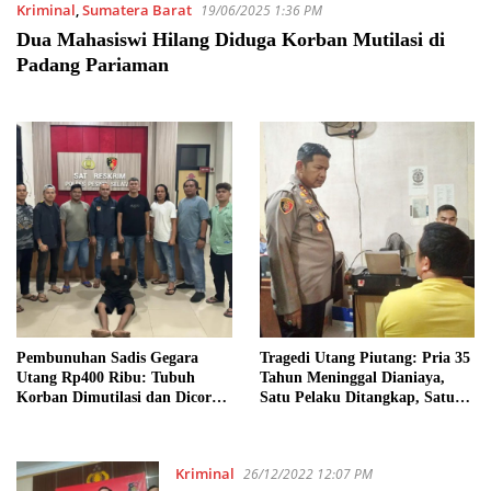
Kriminal
,
Sumatera Barat
19/06/2025 1:36 PM
Dua Mahasiswi Hilang Diduga Korban Mutilasi di
Padang Pariaman
Pembunuhan Sadis Gegara
Tragedi Utang Piutang: Pria 35
Utang Rp400 Ribu: Tubuh
Tahun Meninggal Dianiaya,
Korban Dimutilasi dan Dicor
Satu Pelaku Ditangkap, Satu
dalam Bak Mandi
Masih Buron
Kriminal
26/12/2022 12:07 PM