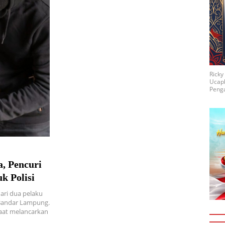
Rick
Ucap
Penga
, Pencuri
k Polisi
dari dua pelaku
 Bandar Lampung.
aat melancarkan