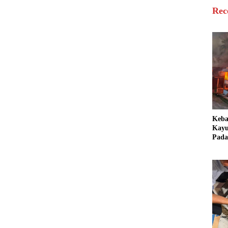
Rec
Keb
Kayu
Pada
Bang
Ter