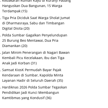
Kebakaran Rumah Kayu di Kuranji Padang
Hanguskan Dua Bangunan, 15 Warga
Terdampak
(15)
Tiga Pria Diciduk Saat Warga Sholat Jumat
di Dharmasraya, Sabu dan Timbangan
Digital Disita
(20)
Polda Sumbar Gagalkan Penyelundupan
25 Burung Beo Mentawai, Dua Pria
Diamankan
(20)
Jalan Minim Penerangan di Nagari Bawan
Kembali Picu Kecelakaan, Ibu dan Tiga
Anak Jadi Korban
(31)
Samsat KiosK Permudah Bayar Pajak
Kendaraan di Sumbar, Kapolda Minta
Layanan Hadir di Seluruh Daerah
(35)
Hardiknas 2026 Polda Sumbar Tegaskan
Pendidikan Jadi Kunci Membangun
Kamtibmas yang Kondusif
(36)