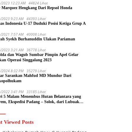
1/2023 12:23 AM
44824 Lihat
 Marquez Hengkang Dari Repsol Honda
1/2023 9:23 AM
44393 Lihat
as Indonesia U-17 Duduki Posisi Ketiga Grup A
1/2021 7:57 AM
40008 Lihat
rah Syekh Burhanuddin Ulakan Pariaman
4/2023 3:21 AM
36778 Lihat
lda dan Wagub Sumbar Pimpin Apel Gelar
kan Operasi Singgalang 2023
1/2024 8:32 PM
35279 Lihat
ar Sarankan Mahfud MD Mundur Dari
kopolhukam
2/2022 3:41 PM
33185 Lihat
ri 5 Malam Menembus Hutan Belantara yang
rem, Ekspedisi Padang – Solok, dari Lubuak
uruang Menuju Koto Sani Solok Temuan yang
 Catatan
t Viewed Posts