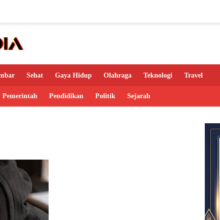
mbar
Sehat
Gaya Hidup
Olahraga
Teknologi
Travel
Pemerintah
Pendidikan
Politik
Sejarah