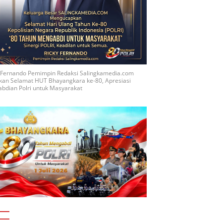
y Fernando Pemimpin Redaksi Salingkamedia.com
kan Selamat HUT Bhayangkara ke-80, Apresiasi
bdian Polri untuk Masyarakat