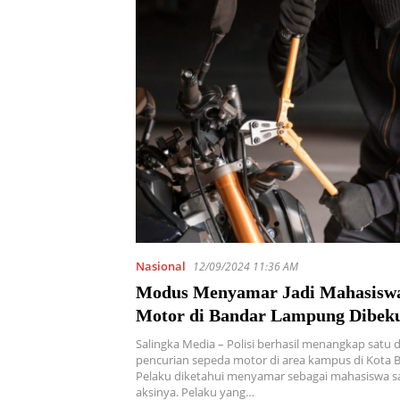
Nasional
12/09/2024 11:36 AM
Modus Menyamar Jadi Mahasiswa
Motor di Bandar Lampung Dibeku
Salingka Media – Polisi berhasil menangkap satu 
pencurian sepeda motor di area kampus di Kota
Pelaku diketahui menyamar sebagai mahasiswa s
aksinya. Pelaku yang…