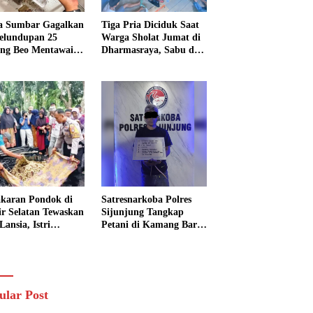
a Sumbar Gagalkan
Tiga Pria Diciduk Saat
elundupan 25
Warga Sholat Jumat di
ng Beo Mentawai,
Dharmasraya, Sabu dan
Pria Diamankan
Timbangan Digital
Disita
karan Pondok di
Satresnarkoba Polres
sir Selatan Tewaskan
Sijunjung Tangkap
Lansia, Istri
Petani di Kamang Baru,
ngkak 600 Meter
Polisi Sita Delapan
 Pertolongan
Paket Diduga Sabu
ular Post