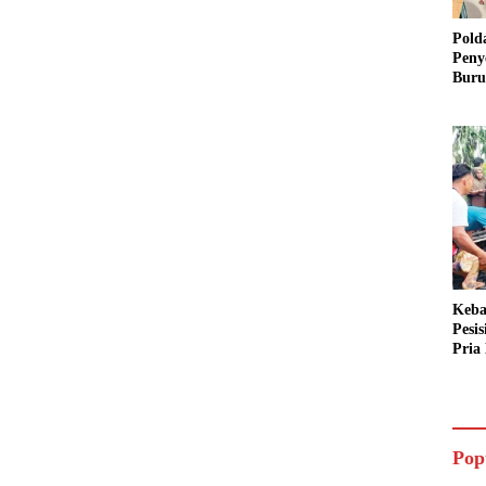
Pold
Peny
Buru
Dua 
Keba
Pesi
Pria 
Mera
Cari
Pop