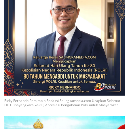
Ricky Fernando Pemimpin Redaksi Salingkamedia.com Ucapkan Selamat
HUT Bhayangkara ke-80, Apresiasi Pengabdian Polri untuk Masyarakat