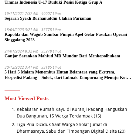
Timnas Indonesia U-17 Duduki Posisi Ketiga Grup A
19/11/2021 7:57 AM
40007 Lihat
Sejarah Syekh Burhanuddin Ulakan Pariaman
18/04/2023 3:21 AM
36778 Lihat
Kapolda dan Wagub Sumbar Pimpin Apel Gelar Pasukan Operasi
Singgalang 2023
24/01/2024 8:32 PM
35278 Lihat
Ganjar Sarankan Mahfud MD Mundur Dari Menkopolhukam
30/12/2022 3:41 PM
33185 Lihat
5 Hari 5 Malam Menembus Hutan Belantara yang Ekstrem,
Ekspedisi Padang – Solok, dari Lubuak Tampuruang Menuju Koto
Sani Solok Temuan yang jadi Catatan
Most Viewed Posts
Kebakaran Rumah Kayu di Kuranji Padang Hanguskan
Dua Bangunan, 15 Warga Terdampak
(15)
Tiga Pria Diciduk Saat Warga Sholat Jumat di
Dharmasraya, Sabu dan Timbangan Digital Disita
(20)