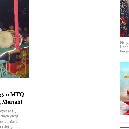
Rick
Ucap
Penga
angan MTQ
g Meriah!
angan MTQ
udaya yang
aman Barat
ama dengan…