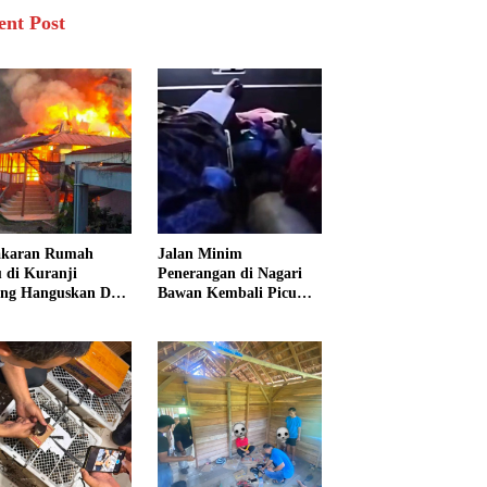
ent Post
akaran Rumah
Jalan Minim
 di Kuranji
Penerangan di Nagari
ng Hanguskan Dua
Bawan Kembali Picu
unan, 15 Warga
Kecelakaan, Ibu dan
dampak
Tiga Anak Jadi Korban