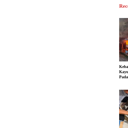
Rec
Keb
Kayu
Pada
Bang
Ter