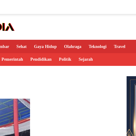
mbar
Sehat
Gaya Hidup
Olahraga
Teknologi
Travel
Pemerintah
Pendidikan
Politik
Sejarah