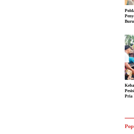
Pold
Peny
Buru
Dua 
Keba
Pesi
Pria 
Mera
Cari
Pop