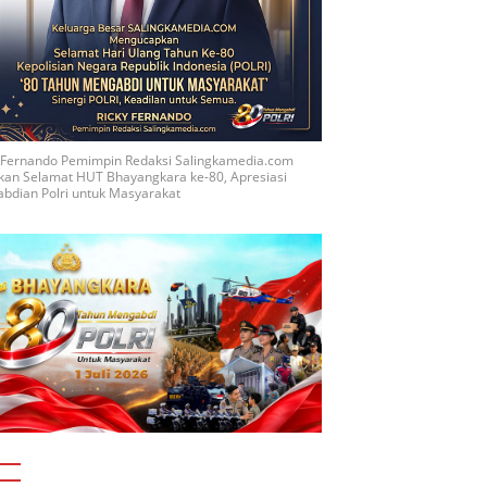
y Fernando Pemimpin Redaksi Salingkamedia.com
kan Selamat HUT Bhayangkara ke-80, Apresiasi
bdian Polri untuk Masyarakat