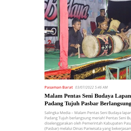
Pasaman Barat
03/07/2022 5:46 AM
Malam Pentas Seni Budaya Lap
Padang Tujuh Pasbar Berlangsun
Salingka Media – Malam Pentas Seni Budaya lap
Padang Tujuh berlangsung meriah! Pentas Seni B
diselenggarakan oleh Pemerintah Kabupaten Pas
(Pasbar) melalui Dinas Pariwisata yang bekerjas