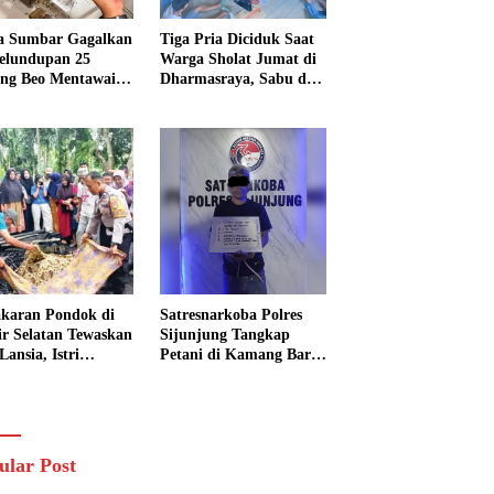
a Sumbar Gagalkan
Tiga Pria Diciduk Saat
elundupan 25
Warga Sholat Jumat di
ng Beo Mentawai,
Dharmasraya, Sabu dan
Pria Diamankan
Timbangan Digital
Disita
karan Pondok di
Satresnarkoba Polres
sir Selatan Tewaskan
Sijunjung Tangkap
Lansia, Istri
Petani di Kamang Baru,
ngkak 600 Meter
Polisi Sita Delapan
 Pertolongan
Paket Diduga Sabu
ular Post