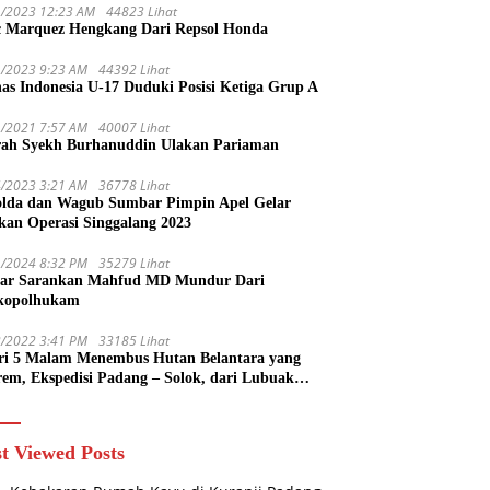
1/2023 12:23 AM
44823 Lihat
 Marquez Hengkang Dari Repsol Honda
1/2023 9:23 AM
44392 Lihat
as Indonesia U-17 Duduki Posisi Ketiga Grup A
1/2021 7:57 AM
40007 Lihat
rah Syekh Burhanuddin Ulakan Pariaman
4/2023 3:21 AM
36778 Lihat
lda dan Wagub Sumbar Pimpin Apel Gelar
kan Operasi Singgalang 2023
1/2024 8:32 PM
35279 Lihat
ar Sarankan Mahfud MD Mundur Dari
kopolhukam
2/2022 3:41 PM
33185 Lihat
ri 5 Malam Menembus Hutan Belantara yang
rem, Ekspedisi Padang – Solok, dari Lubuak
uruang Menuju Koto Sani Solok Temuan yang
 Catatan
t Viewed Posts