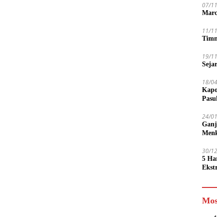
07/1
Marc
11/1
Timn
19/1
Seja
18/0
Kapo
Pasu
24/0
Ganj
Men
30/1
5 Ha
Ekst
Tamp
jadi
Mos