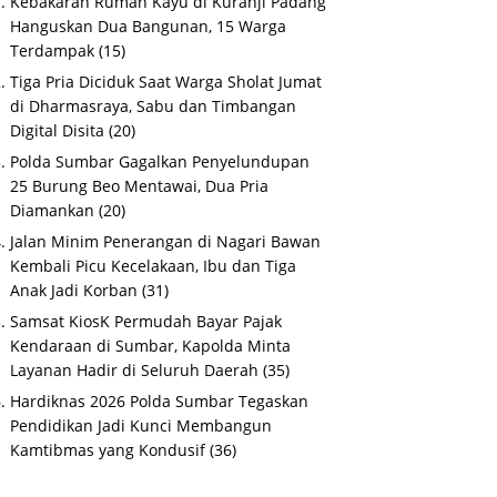
Kebakaran Rumah Kayu di Kuranji Padang
Hanguskan Dua Bangunan, 15 Warga
Terdampak
(15)
Tiga Pria Diciduk Saat Warga Sholat Jumat
di Dharmasraya, Sabu dan Timbangan
Digital Disita
(20)
Polda Sumbar Gagalkan Penyelundupan
25 Burung Beo Mentawai, Dua Pria
Diamankan
(20)
Jalan Minim Penerangan di Nagari Bawan
Kembali Picu Kecelakaan, Ibu dan Tiga
Anak Jadi Korban
(31)
Samsat KiosK Permudah Bayar Pajak
Kendaraan di Sumbar, Kapolda Minta
Layanan Hadir di Seluruh Daerah
(35)
Hardiknas 2026 Polda Sumbar Tegaskan
Pendidikan Jadi Kunci Membangun
Kamtibmas yang Kondusif
(36)